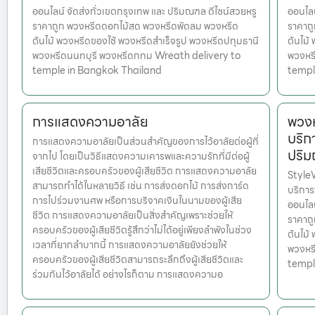
ออนไลน์ จัดส่งทั่วเขตกรุงเทพ และ ปริมณฑล ดีไซน์สวยหรู
ออนไลน
ราคาถูก พวงหรีดดอกไม้สด พวงหรีดพัดลม พวงหรีด
ราคาถ
ต้นไม้ พวงหรีดของใช้ พวงหรีดสำเร็จรูป พวงหรีดปทุมธานี
ต้นไม้
พวงหรีดนนทบุรี พวงหรีดกทม Wreath delivery to
พวงหร
temple in Bangkok Thailand
templ
การแสดงความอาลัย
พวงห
บริก
การแสดงความอาลัยเป็นส่วนสำคัญของการไว้อาลัยต่อผู้ที่
ปริ
จากไป โดยเป็นวิธีแสดงความเคารพและความรักที่มีต่อผู้
เสียชีวิตและครอบครัวของผู้เสียชีวิต การแสดงความอาลัย
Style
สามารถทำได้ในหลายวิธี เช่น การส่งดอกไม้ การส่งการ์ด
บริกา
การไปร่วมงานศพ หรือการบริจาคเงินในนามของผู้เสีย
ออนไลน
ชีวิต การแสดงความอาลัยเป็นสิ่งสำคัญเพราะช่วยให้
ราคาถ
ครอบครัวของผู้เสียชีวิตรู้สึกว่าไม่ได้อยู่เพียงลำพังในช่วง
ต้นไม้
เวลาที่ยากลำบากนี้ การแสดงความอาลัยยังช่วยให้
พวงหร
ครอบครัวของผู้เสียชีวิตสามารถระลึกถึงผู้เสียชีวิตและ
templ
ร่วมกันไว้อาลัยได้ อย่างไรก็ตาม การแสดงความอ