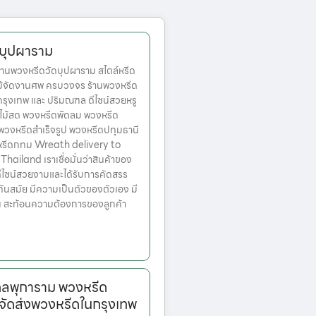
ดบุปผาราม
านพวงหรีดวัดบุปผาราม สไตล์หรีด
ม้จัดงานศพ ครบวงจร ร้านพวงหรีด
ตกรุงเทพ และ ปริมณฑล ดีไซน์สวยหรู
ไม้สด พวงหรีดพัดลม พวงหรีด
 พวงหรีดสำเร็จรูป พวงหรีดปทุมธานี
หรีดกทม Wreath delivery to
ailand เราเชื่อมั่นว่าสินค้าของ
มีดีไซน์สวยงามและได้รับการคัดสรร
ทันสมัย มีความเป็นตัวของตัวเอง มี
้น สะท้อนความต้องการของลูกค้า
ลพุการาม พวงหรีด
จัดส่งพวงหรีดในกรุงเทพ