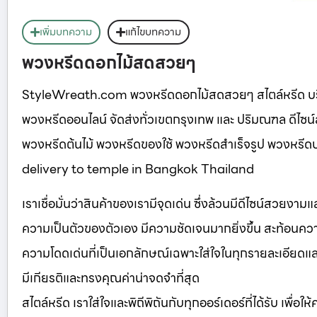
เพิ่มบทความ
แก้ไขบทความ
พวงหรีดดอกไม้สดสวยๆ
StyleWreath.com พวงหรีดดอกไม้สดสวยๆ สไตล์หรีด บร
พวงหรีดออนไลน์ จัดส่งทั่วเขตกรุงเทพ และ ปริมณฑล ดีไซ
พวงหรีดต้นไม้ พวงหรีดของใช้ พวงหรีดสำเร็จรูป พวงหร
delivery to temple in Bangkok Thailand
เราเชื่อมั่นว่าสินค้าของเรามีจุดเด่น ซึ่งล้วนมีดีไซน์สวยงา
ความเป็นตัวของตัวเอง มีความชัดเจนมากยิ่งขึ้น สะท้อนความ
ความโดดเด่นที่เป็นเอกลักษณ์เฉพาะใส่ใจในทุกรายละเอียดและเลือ
มีเกียรติและทรงคุณค่าน่าจดจำที่สุด
สไตล์หรีด เราใส่ใจและพิถีพิถันกับทุกออร์เดอร์ที่ได้รับ เพื่อใ