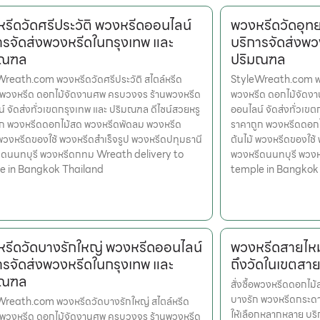
รีดวัดศรีประวัติ พวงหรีดออนไลน์
พวงหรีดวัดอุท
ารจัดส่งพวงหรีดในกรุงเทพ และ
บริการจัดส่งพว
มณฑล
ปริมณฑล
reath.com พวงหรีดวัดศรีประวัติ สไตล์หรีด
StyleWreath.com พวง
รพวงหรีด ดอกไม้จัดงานศพ ครบวงจร ร้านพวงหรีด
พวงหรีด ดอกไม้จัดง
์ จัดส่งทั่วเขตกรุงเทพ และ ปริมณฑล ดีไซน์สวยหรู
ออนไลน์ จัดส่งทั่วเข
ูก พวงหรีดดอกไม้สด พวงหรีดพัดลม พวงหรีด
ราคาถูก พวงหรีดดอก
 พวงหรีดของใช้ พวงหรีดสำเร็จรูป พวงหรีดปทุมธานี
ต้นไม้ พวงหรีดของใช้
ีดนนทบุรี พวงหรีดกทม Wreath delivery to
พวงหรีดนนทบุรี พวง
e in Bangkok Thailand
temple in Bangkok
รีดวัดบางรักใหญ่ พวงหรีดออนไลน์
พวงหรีดสายไหม
ารจัดส่งพวงหรีดในกรุงเทพ และ
ถึงวัดในเขตสา
มณฑล
สั่งซื้อพวงหรีดดอกไ
บางรัก พวงหรีดกระดา
Wreath.com พวงหรีดวัดบางรักใหญ่ สไตล์หรีด
ให้เลือกหลากหลาย บร
รพวงหรีด ดอกไม้จัดงานศพ ครบวงจร ร้านพวงหรีด