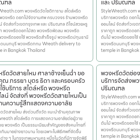
มณฑล
และ ปริมณฑล
Wreath.com พวงหรีดวัดโชติการาม สไตล์หรีด
StyleWreath.com พว
รพวงหรีด ดอกไม้จัดงานศพ ครบวงจร ร้านพวงหรีด
บริการพวงหรีด ดอกไ
์ จัดส่งทั่วเขตกรุงเทพ และ ปริมณฑล ดีไซน์สวยหรู
ออนไลน์ จัดส่งทั่วเข
ูก พวงหรีดดอกไม้สด พวงหรีดพัดลม พวงหรีด
ราคาถูก พวงหรีดดอก
 พวงหรีดของใช้ พวงหรีดสำเร็จรูป พวงหรีดปทุมธานี
ต้นไม้ พวงหรีดของใช้
ีดนนทบุรี พวงหรีดกทม Wreath delivery to
พวงหรีดนนทบุรี พวง
e in Bangkok Thailand
temple in Bangkok
รีดวัดสายไหม ศาลาช้างเย็นฉ่ำ ขอ
พวงหรีดวัดช่อ
ุณ ภรรยา บุตร ธิดา และครอบครัว
บริการจัดส่งพว
กใช้บริการ สไตล์หรีด พวงหรีด
ปริมณฑล
ลน์ จัดส่งที่ พวงหรีดวัดสายไหมเป็น
StyleWreath.com พว
ทนความรู้สึกแสดงความอาลัย
บริการพวงหรีด ดอกไ
ออนไลน์ จัดส่งทั่วเข
ดวัดสายไหม ส่งด่วนถึงวัด แนะนำร้านคุณภาพ
ราคาถูก พวงหรีดดอก
reath สไตล์หรีด การแสดงความอาลัยต่อผู้วาย
ต้นไม้ พวงหรีดของใช้
วย พวงหรีด เป็นธรรมเนียมสำคัญของสังคมไทยที่
พวงหรีดนนทบุรี พวง
กันมาอย่างยาวนาน โดยเฉพาะในพิธีศพที่จัดขึ้น
temple in Bangkok
ต่าง ๆ ในกรุงเทพมหานคร หนึ่งในวัดที่มีการจัดพิธี