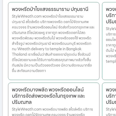
พวงหรีดป่าไขแสงธรรมาราม ปทุมธานี
พวงห
บริก
StyleWreath.com พวงหรีดป่าไขแสงธรรมาราม
ปริ
ปทุมธานี สไตล์หรีด บริการพวงหรีด ดอกไม้จัดงานศพ
ครบวงจร ร้านพวงหรีดออนไลน์ จัดส่งทั่วเขตกรุงเทพ และ
StyleW
ปริมณฑล ดีไซน์สวยหรู ราคาถูก พวงหรีดดอกไม้สด
บริกา
พวงหรีดพัดลม พวงหรีดต้นไม้ พวงหรีดของใช้ พวงหรีด
ออนไลน
สำเร็จรูป พวงหรีดปทุมธานี พวงหรีดนนทบุรี พวงหรีดก
ราคาถ
ทม Wreath delivery to temple in Bangkok
ต้นไม้
Thailand เราเชื่อมั่นว่าสินค้าของเรามีจุดเด่น ซึ่งล้วนมี
พวงหร
ดีไซน์สวยงามและได้รับการคัดสรรคุณภาพมาแล้วทั้งสิ้น
templ
ทันสมัย มีความเป็นตัวของตัวเอง มีความชัดเจนมากยิ่ง
ขึ้น สะท้อนความต้องกา
พวงหรีดบางพลัด พวงหรีดออนไลน์
พวงห
บริการจัดส่งพวงหรีดในกรุงเทพ และ
บริก
ปริมณฑล
ปริ
StyleWreath.com พวงหรีดบางพลัด สไตล์หรีด บริการ
Style
พวงหรีด ดอกไม้จัดงานศพ ครบวงจร ร้านพวงหรีด
บริกา