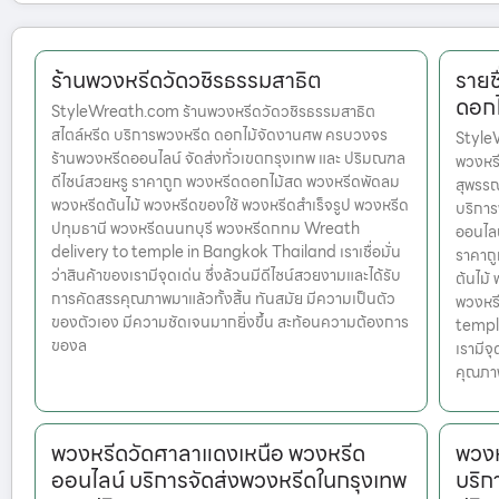
ร้านพวงหรีดวัดวชิรธรรมสาธิต
รายช
ดอกไ
StyleWreath.com ร้านพวงหรีดวัดวชิรธรรมสาธิต
สไตล์หรีด บริการพวงหรีด ดอกไม้จัดงานศพ ครบวงจร
StyleW
ร้านพวงหรีดออนไลน์ จัดส่งทั่วเขตกรุงเทพ และ ปริมณฑล
พวงหรี
ดีไซน์สวยหรู ราคาถูก พวงหรีดดอกไม้สด พวงหรีดพัดลม
สุพรรณ
พวงหรีดต้นไม้ พวงหรีดของใช้ พวงหรีดสำเร็จรูป พวงหรีด
บริกา
ปทุมธานี พวงหรีดนนทบุรี พวงหรีดกทม Wreath
ออนไลน
delivery to temple in Bangkok Thailand เราเชื่อมั่น
ราคาถ
ว่าสินค้าของเรามีจุดเด่น ซึ่งล้วนมีดีไซน์สวยงามและได้รับ
ต้นไม้
การคัดสรรคุณภาพมาแล้วทั้งสิ้น ทันสมัย มีความเป็นตัว
พวงหร
ของตัวเอง มีความชัดเจนมากยิ่งขึ้น สะท้อนความต้องการ
temple
ของล
เรามีจ
คุณภา
พวงหรีดวัดศาลาแดงเหนือ พวงหรีด
พวงห
ออนไลน์ บริการจัดส่งพวงหรีดในกรุงเทพ
บริก