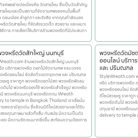
จศพอย่างต่อเนื่องคือ วัดสายไหม ซึ่งเป็นวัดสำคัญ
ายไหมและเป็นสถานที่จัดงานศพของคนในพื้นที่
 ดอนเมือง ลำลูกกา และรังสิต หากคุณกำลังมอง
หรีดวัดสายไหม ที่จัดส่งรวดเร็ว สวยงาม และเหมาะ
ิธีการ การเลือกใช้บริการร้านพวงหรีดที่มีประสบกา
พวงหรีดวัดสักใหญ่ นนทบุรี
พวงหรีดวัดมัช
ออนไลน์ บริการ
reath.com ร้านพวงหรีดวัดสักใหญ่ นนทบุรี
และ ปริมณฑล
หรีด บริการพวงหรีด ดอกไม้จัดงานศพ ครบวงจร
งหรีดออนไลน์ จัดส่งทั่วเขตกรุงเทพ และ ปริมณฑล
StyleWreath.com พว
สวยหรู ราคาถูก พวงหรีดดอกไม้สด พวงหรีดพัดลม
หรีด บริการพวงหรีด 
ดต้นไม้ พวงหรีดของใช้ พวงหรีดสำเร็จรูป พวงหรีด
พวงหรีดออนไลน์ จัดส
านี พวงหรีดนนทบุรี พวงหรีดกทม Wreath
ดีไซน์สวยหรู ราคาถู
ry to temple in Bangkok Thailand เราเชื่อมั่น
พวงหรีดต้นไม้ พวงหรี
้าของเรามีจุดเด่น ซึ่งล้วนมีดีไซน์สวยงามและได้รับ
ปทุมธานี พวงหรีดนน
สรรคุณภาพมาแล้วทั้งสิ้น ทันสมัย มีความเป็นตัว
delivery to temple
เอง มีความชัดเจนมากยิ่งขึ้น สะท้อนความต้องการ