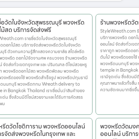
ื่อวัดในจังหวัดสุพรรณบุรี พวงหรีด
ร้านพวงหรีดวั
ม้สด บริการจัดส่งฟรี
StyleWreath.com ร้
บริการพวงหรีด ดอกไ
reath.com รายชื่อวัดในจังหวัดสุพรรณบุรี
ออนไลน์ จัดส่งทั่วเข
ดดอกไม้สด บริการจัดส่งพวงหรีดวัดในจังหวัด
ราคาถูก พวงหรีดดอก
บุรี ตัวแทนความรู้สึกแสดงความอาลัย สไตล์หรีด
ต้นไม้ พวงหรีดของใช้
รพวงหรีด ดอกไม้จัดงานศพ ครบวงจร ร้านพวงหรีด
พวงหรีดนนทบุรี พวง
์ จัดส่งทั่วเขตกรุงเทพ และ ปริมณฑล ดีไซน์สวยหรู
temple in Bangkok Th
ูก พวงหรีดดอกไม้สด พวงหรีดพัดลม พวงหรีด
เรามีจุดเด่น ซึ่งล้วน
 พวงหรีดของใช้ พวงหรีดสำเร็จรูป พวงหรีดปทุมธานี
คุณภาพมาแล้วทั้งสิ้น 
ีดนนทบุรี พวงหรีดกทม Wreath delivery to
ความชัดเจนมากยิ่งขึ
 in Bangkok Thailand เราเชื่อมั่นว่าสินค้าของ
ุดเด่น ซึ่งล้วนมีดีไซน์สวยงามและได้รับการคัดสรร
พม
รีดวัดโชติการาม พวงหรีดออนไลน์
พวงหรีดวัดมงค
ารจัดส่งพวงหรีดในกรุงเทพ และ
ออนไลน์ บริการ