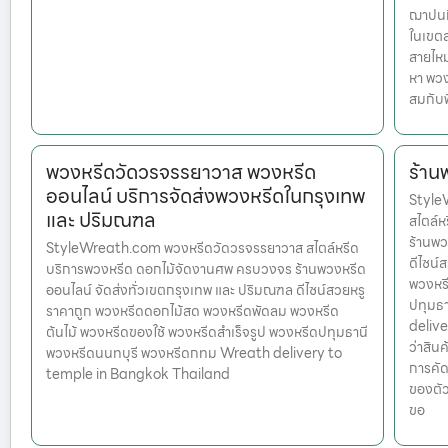
ฌาปนกิ
ในเขตส
สายไหม
หา พวง
สมกับพ
พวงหรีดวัดวรจรรยาวาส พวงหรีด
ร้าน
ออนไลน์ บริการจัดส่งพวงหรีดในกรุงเทพ
StyleW
และ ปริมณฑล
สไตล์
ร้านพว
StyleWreath.com พวงหรีดวัดวรจรรยาวาส สไตล์หรีด
ดีไซน์
บริการพวงหรีด ดอกไม้จัดงานศพ ครบวงจร ร้านพวงหรีด
พวงหรี
ออนไลน์ จัดส่งทั่วเขตกรุงเทพ และ ปริมณฑล ดีไซน์สวยหรู
ปทุมธ
ราคาถูก พวงหรีดดอกไม้สด พวงหรีดพัดลม พวงหรีด
delive
ต้นไม้ พวงหรีดของใช้ พวงหรีดสำเร็จรูป พวงหรีดปทุมธานี
ว่าสินค
พวงหรีดนนทบุรี พวงหรีดกทม Wreath delivery to
การคัด
temple in Bangkok Thailand
ของตัว
ขอ