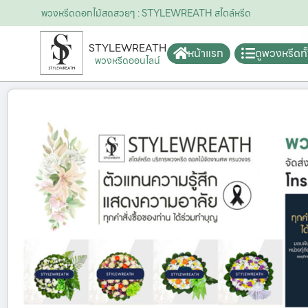
พวงหรีดดอกไม้สดสวยๆ : STYLEWREATH สไตล์หรีด
STYLEWREATH
หน้าแรก
ดูพวงหรีดท
พวงหรีดออนไลน์