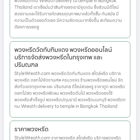
พวงหรีดกทม Wreath delivery to temple in Bangkok
Thailand เราเชื่อมั่นว่าสินค้าของเรามีจุดเด่น ซึ่งล้วนมีดีไซน์
สวยงามและได้รับการคัดสรรคุณภาพมาแล้วทั้งสิ้น ทันสมัย มี
ความเป็นตัวของตัวเอง มีความชัดเจนมากยิ่งขึ้น สะท้อนความ
ต้องการของลู
พวงหรีดวัดทับทิมแดง พวงหรีดออนไลน์
บริการจัดส่งพวงหรีดในกรุงเทพ และ
ปริมณฑล
StyleWreath.com พวงหรีดวัดทับทิมแดง สไตล์หรีด บริการ
พวงหรีด ดอกไม้จัดงานศพ ครบวงจร ร้านพวงหรีดออนไลน์ จัด
ส่งทั่วเขตกรุงเทพ และ ปริมณฑล ดีไซน์สวยหรู ราคาถูก พวงหรีด
ดอกไม้สด พวงหรีดพัดลม พวงหรีดต้นไม้ พวงหรีดของใช้
พวงหรีดสำเร็จรูป พวงหรีดปทุมธานี พวงหรีดนนทบุรี พวงหรีดก
ทม Wreath delivery to temple in Bangkok Thailand
ราคาพวงหรีด
StyleWreath.com ราคาพวงหรีด สไตล์หรีด บริการพวงหรีด