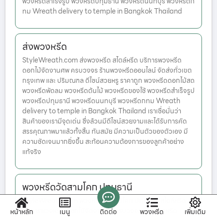
พวงหรีดสำเร็จรูป พวงหรีดปทุมธานี พวงหรีดนนทบุรี พวงหรีดก
ทม Wreath delivery to temple in Bangkok Thailand
ส่งพวงหรีด
StyleWreath.com ส่งพวงหรีด สไตล์หรีด บริการพวงหรีด
ดอกไม้จัดงานศพ ครบวงจร ร้านพวงหรีดออนไลน์ จัดส่งทั่วเขต
กรุงเทพ และ ปริมณฑล ดีไซน์สวยหรู ราคาถูก พวงหรีดดอกไม้สด
พวงหรีดพัดลม พวงหรีดต้นไม้ พวงหรีดของใช้ พวงหรีดสำเร็จรูป
พวงหรีดปทุมธานี พวงหรีดนนทบุรี พวงหรีดกทม Wreath
delivery to temple in Bangkok Thailand เราเชื่อมั่นว่า
สินค้าของเรามีจุดเด่น ซึ่งล้วนมีดีไซน์สวยงามและได้รับการคัด
สรรคุณภาพมาแล้วทั้งสิ้น ทันสมัย มีความเป็นตัวของตัวเอง มี
ความชัดเจนมากยิ่งขึ้น สะท้อนความต้องการของลูกค้าอย่าง
แท้จริง
พวงหรีดวัดสามโคก ปทุมธานี
StyleWreath.com พวงหรีดวัดสามโคก ปทุมธานี สไตล์หรีด
บริการพวงหรีด ดอกไม้จัดงานศพ ครบวงจร ร้านพวงหรีด
หน้าหลัก
เมนู
ติดต่อ
พวงหรีด
เพิ่มเติม