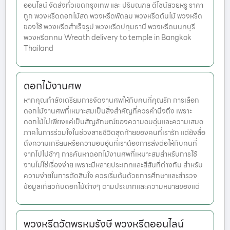
ออนไลน์ จัดส่งทั่วเขตกรุงเทพ และ ปริมณฑล ดีไซน์สวยหรู ราคา
ถูก พวงหรีดดอกไม้สด พวงหรีดพัดลม พวงหรีดต้นไม้ พวงหรีด
ของใช้ พวงหรีดสำเร็จรูป พวงหรีดปทุมธานี พวงหรีดนนทบุรี
พวงหรีดกทม Wreath delivery to temple in Bangkok
Thailand
ดอกไม้งานศพ
หากคุณกำลังเตรียมการจัดงานศพให้กับคนที่คุณรัก การเลือก
ดอกไม้งานศพที่เหมาะสมเป็นสิ่งสำคัญที่ควรคำนึงถึง เพราะ
ดอกไม้ไม่เพียงแค่เป็นสัญลักษณ์ของความอบอุ่นและความเสมอ
ภาคในการร่วมใจในช่วงสายชีวิตสุดท้ายของคนที่เรารัก แต่ยังสื่อ
ถึงความเกรียนหรือความอบอุ่นที่เราต้องการส่งต่อให้กับคนที่
จากไปไปช้าๆ การค้นหาดอกไม้งานศพที่เหมาะสมสำหรับการใช้
งานไม่ใช่เรื่องง่าย เพราะมีหลายประเภทและสีสันที่ต่างกัน สำหรับ
ความง่ายในการตัดสินใจ ควรเริ่มต้นด้วยการศึกษาและสำรวจ
ข้อมูลเกี่ยวกับดอกไม้ต่างๆ ตามประเภทและความหมายของแต่
พวงหรีดวัดพรหมรังษี พวงหรีดออนไลน์