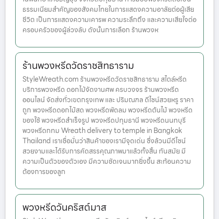
ธรรมเนียมสำคัญของสังคมไทยในการแสดงความอาลัยต่อผู้เสีย
ชีวิต เป็นการแสดงความเคารพ ความระลึกถึง และความเสียใจต่อ
ครอบครัวของผู้ล่วงลับ ดังนั้นการเลือก ร้านพวงห
ร้านพวงหรีดวัดราชสิทธาราม
StyleWreath.com ร้านพวงหรีดวัดราชสิทธาราม สไตล์หรีด
บริการพวงหรีด ดอกไม้จัดงานศพ ครบวงจร ร้านพวงหรีด
ออนไลน์ จัดส่งทั่วเขตกรุงเทพ และ ปริมณฑล ดีไซน์สวยหรู ราคา
ถูก พวงหรีดดอกไม้สด พวงหรีดพัดลม พวงหรีดต้นไม้ พวงหรีด
ของใช้ พวงหรีดสำเร็จรูป พวงหรีดปทุมธานี พวงหรีดนนทบุรี
พวงหรีดกทม Wreath delivery to temple in Bangkok
Thailand เราเชื่อมั่นว่าสินค้าของเรามีจุดเด่น ซึ่งล้วนมีดีไซน์
สวยงามและได้รับการคัดสรรคุณภาพมาแล้วทั้งสิ้น ทันสมัย มี
ความเป็นตัวของตัวเอง มีความชัดเจนมากยิ่งขึ้น สะท้อนความ
ต้องการของลูก
พวงหรีดวันคริสต์มาส