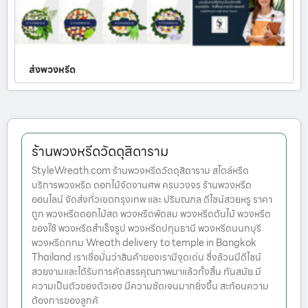
ส่งพวงหรีด
ร้านพวงหรีดวัดดุสิดาราม
StyleWreath.com ร้านพวงหรีดวัดดุสิดาราม สไตล์หรีด
บริการพวงหรีด ดอกไม้จัดงานศพ ครบวงจร ร้านพวงหรีด
ออนไลน์ จัดส่งทั่วเขตกรุงเทพ และ ปริมณฑล ดีไซน์สวยหรู ราคา
ถูก พวงหรีดดอกไม้สด พวงหรีดพัดลม พวงหรีดต้นไม้ พวงหรีด
ของใช้ พวงหรีดสำเร็จรูป พวงหรีดปทุมธานี พวงหรีดนนทบุรี
พวงหรีดกทม Wreath delivery to temple in Bangkok
Thailand เราเชื่อมั่นว่าสินค้าของเรามีจุดเด่น ซึ่งล้วนมีดีไซน์
สวยงามและได้รับการคัดสรรคุณภาพมาแล้วทั้งสิ้น ทันสมัย มี
ความเป็นตัวของตัวเอง มีความชัดเจนมากยิ่งขึ้น สะท้อนความ
ต้องการของลูกค้