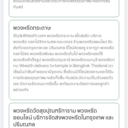
ล้วนมีดีไซน์สวยงามและได้รับการคัดสรรคุณภาพมาแล้วทั้งสิ้น
ทันสมั
พวงหรีดกระดาษ
StyleWreath.com พวงหรีดกระดาษ สไตล์หรีด บริการ
พวงหรีด ดอกไม้จัดงานศพ ครบวงจร ร้านพวงหรีดออนไลน์ จัด
ส่งทั่วเขตกรุงเทพ และ ปริมณฑล ดีไซน์สวยหรู ราคาถูก พวงหรีด
ดอกไม้สด พวงหรีดพัดลม พวงหรีดต้นไม้ พวงหรีดของใช้
พวงหรีดสำเร็จรูป พวงหรีดปทุมธานี พวงหรีดนนทบุรี พวงหรีดก
ทม Wreath delivery to temple in Bangkok Thailand เรา
เชื่อมั่นว่าสินค้าของเรามีจุดเด่น ซึ่งล้วนมีดีไซน์สวยงามและได้รับ
การคัดสรรคุณภาพมาแล้วทั้งสิ้น ทันสมัย มีความเป็นตัวของตัว
เอง มีความชัดเจนมากยิ่งขึ้น สะท้อนความต้องการของลูกค้า
อย่างแท้จ
พวงหรีดวัดสุขปุณฑริการาม พวงหรีด
ออนไลน์ บริการจัดส่งพวงหรีดในกรุงเทพ และ
ปริมณฑล