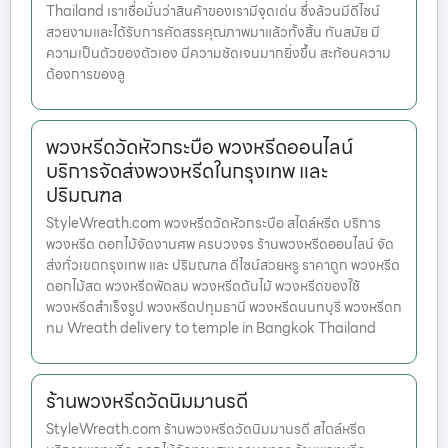
Thailand เราเชื่อมั่นว่าสินค้าของเรามีจุดเด่น ซึ่งล้วนมีดีไซน์
สวยงามและได้รับการคัดสรรคุณภาพมาแล้วทั้งสิ้น ทันสมัย มี
ความเป็นตัวของตัวเอง มีความชัดเจนมากยิ่งขึ้น สะท้อนความ
ต้องการของลู
พวงหรีดวัดหัวกระบือ พวงหรีดออนไลน์
บริการจัดส่งพวงหรีดในกรุงเทพ และ
ปริมณฑล
StyleWreath.com พวงหรีดวัดหัวกระบือ สไตล์หรีด บริการ
พวงหรีด ดอกไม้จัดงานศพ ครบวงจร ร้านพวงหรีดออนไลน์ จัด
ส่งทั่วเขตกรุงเทพ และ ปริมณฑล ดีไซน์สวยหรู ราคาถูก พวงหรีด
ดอกไม้สด พวงหรีดพัดลม พวงหรีดต้นไม้ พวงหรีดของใช้
พวงหรีดสำเร็จรูป พวงหรีดปทุมธานี พวงหรีดนนทบุรี พวงหรีดก
ทม Wreath delivery to temple in Bangkok Thailand
ร้านพวงหรีดวัดนิมมานรดี
StyleWreath.com ร้านพวงหรีดวัดนิมมานรดี สไตล์หรีด