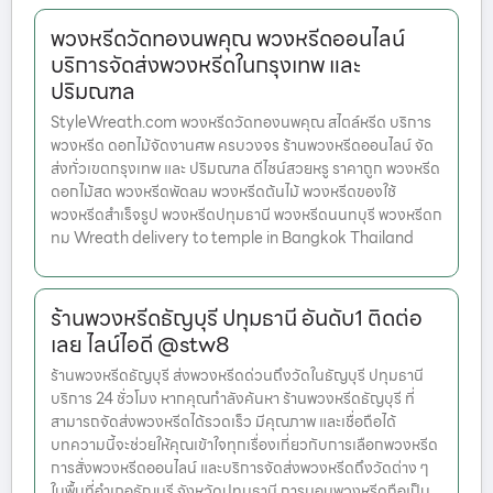
พวงหรีดวัดทองนพคุณ พวงหรีดออนไลน์
บริการจัดส่งพวงหรีดในกรุงเทพ และ
ปริมณฑล
StyleWreath.com พวงหรีดวัดทองนพคุณ สไตล์หรีด บริการ
พวงหรีด ดอกไม้จัดงานศพ ครบวงจร ร้านพวงหรีดออนไลน์ จัด
ส่งทั่วเขตกรุงเทพ และ ปริมณฑล ดีไซน์สวยหรู ราคาถูก พวงหรีด
ดอกไม้สด พวงหรีดพัดลม พวงหรีดต้นไม้ พวงหรีดของใช้
พวงหรีดสำเร็จรูป พวงหรีดปทุมธานี พวงหรีดนนทบุรี พวงหรีดก
ทม Wreath delivery to temple in Bangkok Thailand
ร้านพวงหรีดธัญบุรี ปทุมธานี อันดับ1 ติดต่อ
เลย ไลน์ไอดี @stw8
ร้านพวงหรีดธัญบุรี ส่งพวงหรีดด่วนถึงวัดในธัญบุรี ปทุมธานี
บริการ 24 ชั่วโมง หากคุณกำลังค้นหา ร้านพวงหรีดธัญบุรี ที่
สามารถจัดส่งพวงหรีดได้รวดเร็ว มีคุณภาพ และเชื่อถือได้
บทความนี้จะช่วยให้คุณเข้าใจทุกเรื่องเกี่ยวกับการเลือกพวงหรีด
การสั่งพวงหรีดออนไลน์ และบริการจัดส่งพวงหรีดถึงวัดต่าง ๆ
ในพื้นที่อำเภอธัญบุรี จังหวัดปทุมธานี การมอบพวงหรีดถือเป็น