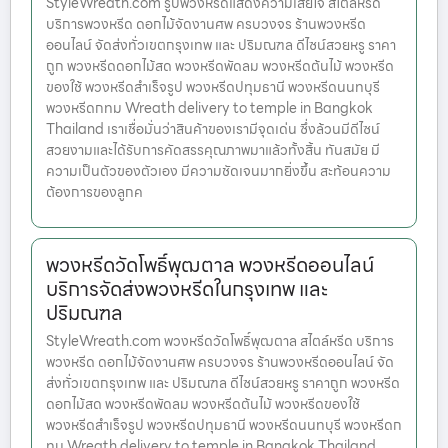
StyleWreath.com รูปพวงหรีดแสดงความเสียใจ สไตล์หรีด
บริการพวงหรีด ดอกไม้จัดงานศพ ครบวงจร ร้านพวงหรีด
ออนไลน์ จัดส่งทั่วเขตกรุงเทพ และ ปริมณฑล ดีไซน์สวยหรู ราคา
ถูก พวงหรีดดอกไม้สด พวงหรีดพัดลม พวงหรีดต้นไม้ พวงหรีด
ของใช้ พวงหรีดสำเร็จรูป พวงหรีดปทุมธานี พวงหรีดนนทบุรี
พวงหรีดกทม Wreath delivery to temple in Bangkok
Thailand เราเชื่อมั่นว่าสินค้าของเรามีจุดเด่น ซึ่งล้วนมีดีไซน์
สวยงามและได้รับการคัดสรรคุณภาพมาแล้วทั้งสิ้น ทันสมัย มี
ความเป็นตัวของตัวเอง มีความชัดเจนมากยิ่งขึ้น สะท้อนความ
ต้องการของลูกค
พวงหรีดวัดโพธิ์พุฒตาล พวงหรีดออนไลน์
บริการจัดส่งพวงหรีดในกรุงเทพ และ
ปริมณฑล
StyleWreath.com พวงหรีดวัดโพธิ์พุฒตาล สไตล์หรีด บริการ
พวงหรีด ดอกไม้จัดงานศพ ครบวงจร ร้านพวงหรีดออนไลน์ จัด
ส่งทั่วเขตกรุงเทพ และ ปริมณฑล ดีไซน์สวยหรู ราคาถูก พวงหรีด
ดอกไม้สด พวงหรีดพัดลม พวงหรีดต้นไม้ พวงหรีดของใช้
พวงหรีดสำเร็จรูป พวงหรีดปทุมธานี พวงหรีดนนทบุรี พวงหรีดก
ทม Wreath delivery to temple in Bangkok Thailand