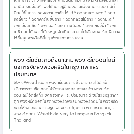
ในการแสดงความอาลัยมักจะเป็นดอกไม้ที่มีสีขาวหรือสีอ่อน และ
มีกลิ่นหอมอ่อนๆ เพื่อให้ความรู้สึกสงบและผ่อนคลาย ดอกไม้ที่
นิยมใช้ในการแสดงความอาลัย ได้แก่ * ดอกกุหลาบขาว * ดอก
ลิลลี่ขาว * ดอกคาร์เนชั่นขาว * ดอกกล้วยไม้ขาว * ดอกมะลิ *
ดอกซ่อนกลิ่น * ดอกบัว * ดอกทานตะวัน * ดอกเยอบีร่า * ดอก
เดซี่ ดอกไม้เหล่านี้มักจะถูกจัดเป็นช่อดอกไม้หรือพวงหรีดเพื่อวาง
ไว้ที่หลุมศพหรือที่อื่นๆ เพื่อแสดงความอาล
พวงหรีดวัดดาวดึงษาราม พวงหรีดออนไลน์
บริการจัดส่งพวงหรีดในกรุงเทพ และ
ปริมณฑล
StyleWreath.com พวงหรีดวัดดาวดึงษาราม สไตล์หรีด
บริการพวงหรีด ดอกไม้จัดงานศพ ครบวงจร ร้านพวงหรีด
ออนไลน์ จัดส่งทั่วเขตกรุงเทพ และ ปริมณฑล ดีไซน์สวยหรู ราคา
ถูก พวงหรีดดอกไม้สด พวงหรีดพัดลม พวงหรีดต้นไม้ พวงหรีด
ของใช้ พวงหรีดสำเร็จรูป พวงหรีดปทุมธานี พวงหรีดนนทบุรี
พวงหรีดกทม Wreath delivery to temple in Bangkok
Thailand