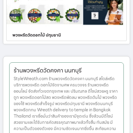
พวงหรีดวัดดอกไม้ ปทุมธานี
ร้านพวงหรีดวัดคงคา นนทบุรี
StyleWreath.com ร้านพวงหรีดวัดคงคา นนทบุรี สไตล์หรีด
บริการพวงหรีด ดอกไม้จัดงานศพ ครบวงจร ร้านพวงหรีด
ออนไลน์ จัดส่งทั่วเขตกรุงเทพ และ ปริมณฑล ดีไซน์สวยหรู ราคา
ถูก พวงหรีดดอกไม้สด พวงหรีดพัดลม พวงหรีดต้นไม้ พวงหรีด
ของใช้ พวงหรีดสำเร็จรูป พวงหรีดปทุมธานี พวงหรีดนนทบุรี
พวงหรีดกทม Wreath delivery to temple in Bangkok
Thailand เราเชื่อมั่นว่าสินค้าของเรามีจุดเด่น ซึ่งล้วนมีดีไซน์
สวยงามและได้รับการคัดสรรคุณภาพมาแล้วทั้งสิ้น ทันสมัย มี
ความเป็นตัวของตัวเอง มีความชัดเจนมากยิ่งขึ้น สะท้อนความ