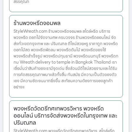
สรรคุณภ
ร้านพวงหรีดจอมพล
StyleWreath.com ร้านพวงหรีดจอมพล สไตล์หรีด บริการ
พวงหรีด ดอกไม้จัดงานศพ ครบวงจร ร้านพวงหรีดออนไลน์ จัด
ส่งทั่วเขตกรุงเทพ และ ปริมณฑล ดีไซน์สวยหรู ราคาถูก พวงหรีด
ดอกไม้สด พวงหรีดพัดลม พวงหรีดต้นไม้ พวงหรีดของใช้
พวงหรีดสำเร็จรูป พวงหรีดปทุมธานี พวงหรีดนนทบุรี พวงหรีดก
ทม Wreath delivery to temple in Bangkok Thailand เรา
เชื่อมั่นว่าสินค้าของเรามีจุดเด่น ซึ่งล้วนมีดีไซน์สวยงามและได้รับ
การคัดสรรคุณภาพมาแล้วทั้งสิ้น ทันสมัย มีความเป็นตัวของตัว
เอง มีความชัดเจนมากยิ่งขึ้น สะท้อนความต้องการของลูกค้า
อย่างแ
พวงหรีดวัดตรีทศเทพวรวิหาร พวงหรีด
ออนไลน์ บริการจัดส่งพวงหรีดในกรุงเทพ และ
ปริมณฑล
StyleWreath.com พวงหรีดวัดตรีทศเทพวรวิหาร สไตล์หรีด