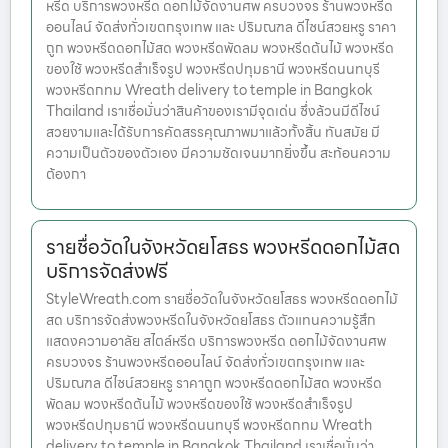
หรีด บริการพวงหรีด ดอกไม้จัดงานศพ ครบวงจร ร้านพวงหรีด
ออนไลน์ จัดส่งทั่วเขตกรุงเทพ และ ปริมณฑล ดีไซน์สวยหรู ราคา
ถูก พวงหรีดดอกไม้สด พวงหรีดพัดลม พวงหรีดต้นไม้ พวงหรีด
ของใช้ พวงหรีดสำเร็จรูป พวงหรีดปทุมธานี พวงหรีดนนทบุรี
พวงหรีดกทม Wreath delivery to temple in Bangkok
Thailand เราเชื่อมั่นว่าสินค้าของเรามีจุดเด่น ซึ่งล้วนมีดีไซน์
สวยงามและได้รับการคัดสรรคุณภาพมาแล้วทั้งสิ้น ทันสมัย มี
ความเป็นตัวของตัวเอง มีความชัดเจนมากยิ่งขึ้น สะท้อนความ
ต้องกา
รายชื่อวัดในจังหวัดยโสธร พวงหรีดดอกไม้สด
บริการจัดส่งฟรี
StyleWreath.com รายชื่อวัดในจังหวัดยโสธร พวงหรีดดอกไม้
สด บริการจัดส่งพวงหรีดในจังหวัดยโสธร ตัวแทนความรู้สึก
แสดงความอาลัย สไตล์หรีด บริการพวงหรีด ดอกไม้จัดงานศพ
ครบวงจร ร้านพวงหรีดออนไลน์ จัดส่งทั่วเขตกรุงเทพ และ
ปริมณฑล ดีไซน์สวยหรู ราคาถูก พวงหรีดดอกไม้สด พวงหรีด
พัดลม พวงหรีดต้นไม้ พวงหรีดของใช้ พวงหรีดสำเร็จรูป
พวงหรีดปทุมธานี พวงหรีดนนทบุรี พวงหรีดกทม Wreath
delivery to temple in Bangkok Thailand เราเชื่อมั่นว่า