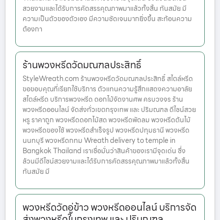
สวยงามและได้รับการคัดสรรคุณภาพมาแล้วทั้งสิ้น ทันสมัย มี
ความเป็นตัวของตัวเอง มีความชัดเจนมากยิ่งขึ้น สะท้อนความ
ต้องกา
ร้านพวงหรีดวัดมณฑลประสิทธิ์
StyleWreath.com ร้านพวงหรีดวัดมณฑลประสิทธิ์ สไตล์หรีด
ขอขอบคุณที่เรียกใช้บริการ ตัวแทนความรู้สึกแสดงความอาลัย
สไตล์หรีด บริการพวงหรีด ดอกไม้จัดงานศพ ครบวงจร ร้าน
พวงหรีดออนไลน์ จัดส่งทั่วเขตกรุงเทพ และ ปริมณฑล ดีไซน์สวย
หรู ราคาถูก พวงหรีดดอกไม้สด พวงหรีดพัดลม พวงหรีดต้นไม้
พวงหรีดของใช้ พวงหรีดสำเร็จรูป พวงหรีดปทุมธานี พวงหรีด
นนทบุรี พวงหรีดกทม Wreath delivery to temple in
Bangkok Thailand เราเชื่อมั่นว่าสินค้าของเรามีจุดเด่น ซึ่ง
ล้วนมีดีไซน์สวยงามและได้รับการคัดสรรคุณภาพมาแล้วทั้งสิ้น
ทันสมัย มี
พวงหรีดวัดอู่ข้าว พวงหรีดออนไลน์ บริการจัด
ส่งพวงหรีดในกรุงเทพ และ ปริมณฑล