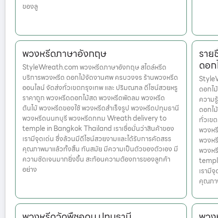
ของลู
พวงหรีดภาษาอังกฤษ
รายช
ดอกไ
StyleWreath.com พวงหรีดภาษาอังกฤษ สไตล์หรีด
บริการพวงหรีด ดอกไม้จัดงานศพ ครบวงจร ร้านพวงหรีด
StyleW
ออนไลน์ จัดส่งทั่วเขตกรุงเทพ และ ปริมณฑล ดีไซน์สวยหรู
ดอกไม้
ราคาถูก พวงหรีดดอกไม้สด พวงหรีดพัดลม พวงหรีด
ความรู
ต้นไม้ พวงหรีดของใช้ พวงหรีดสำเร็จรูป พวงหรีดปทุมธานี
ดอกไม้
พวงหรีดนนทบุรี พวงหรีดกทม Wreath delivery to
ทั่วเข
temple in Bangkok Thailand เราเชื่อมั่นว่าสินค้าของ
พวงหรี
เรามีจุดเด่น ซึ่งล้วนมีดีไซน์สวยงามและได้รับการคัดสรร
พวงหรี
คุณภาพมาแล้วทั้งสิ้น ทันสมัย มีความเป็นตัวของตัวเอง มี
พวงหร
ความชัดเจนมากยิ่งขึ้น สะท้อนความต้องการของลูกค้า
temple
อย่าง
เรามีจ
คุณภาพ
พวงหรีดวัดพืชอุดม ปทุมธานี
พวงห