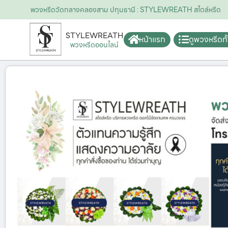
พวงหรีดวัดกลางคลองสาม ปทุมธานี : STYLEWREATH สไตล์หรีด
STYLEWREATH
หน้าแรก
ดูพวงหรีดท
พวงหรีดออนไลน์