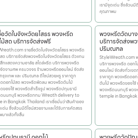
เรามีจุดเด่น ซึ่งล้วน
คุณภาพม
ื่อวัดในจังหวัดยโสธร พวงหรีด
พวงหรีดวัดบาง
ม้สด บริการจัดส่งฟรี
บริการจัดส่งพว
ปริมณฑล
reath.com รายชื่อวัดในจังหวัดยโสธร พวงหรีด
สด บริการจัดส่งพวงหรีดในจังหวัดยโสธร ตัวแทน
StyleWreath.com พว
้สึกแสดงความอาลัย สไตล์หรีด บริการพวงหรีด
บริการพวงหรีด ดอกไ
จัดงานศพ ครบวงจร ร้านพวงหรีดออนไลน์ จัดส่ง
ออนไลน์ จัดส่งทั่วเข
ตกรุงเทพ และ ปริมณฑล ดีไซน์สวยหรู ราคาถูก
ราคาถูก พวงหรีดดอก
ดดอกไม้สด พวงหรีดพัดลม พวงหรีดต้นไม้
ต้นไม้ พวงหรีดของใช้
ดของใช้ พวงหรีดสำเร็จรูป พวงหรีดปทุมธานี
พวงหรีดนนทบุรี พวง
ีดนนทบุรี พวงหรีดกทม Wreath delivery to
temple in Bangkok
 in Bangkok Thailand เราเชื่อมั่นว่าสินค้าของ
ุดเด่น ซึ่งล้วนมีดีไซน์สวยงามและได้รับการคัดสรร
มาแล้วทั้งสิ้น
รีดปทุมธานี ดอกไม้
พวงหรีดวัดปัญ