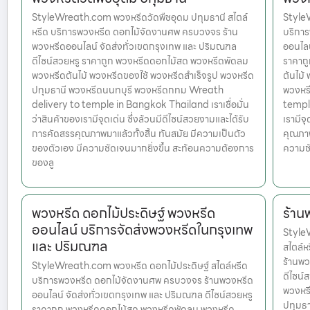
StyleWreath.com พวงหรีดวัดพืชอุดม ปทุมธานี สไตล์
Style
หรีด บริการพวงหรีด ดอกไม้จัดงานศพ ครบวงจร ร้าน
บริกา
พวงหรีดออนไลน์ จัดส่งทั่วเขตกรุงเทพ และ ปริมณฑล
ออนไลน
ดีไซน์สวยหรู ราคาถูก พวงหรีดดอกไม้สด พวงหรีดพัดลม
ราคาถ
พวงหรีดต้นไม้ พวงหรีดของใช้ พวงหรีดสำเร็จรูป พวงหรีด
ต้นไม้
ปทุมธานี พวงหรีดนนทบุรี พวงหรีดกทม Wreath
พวงหร
delivery to temple in Bangkok Thailand เราเชื่อมั่น
temple
ว่าสินค้าของเรามีจุดเด่น ซึ่งล้วนมีดีไซน์สวยงามและได้รับ
เรามีจ
การคัดสรรคุณภาพมาแล้วทั้งสิ้น ทันสมัย มีความเป็นตัว
คุณภาพ
ของตัวเอง มีความชัดเจนมากยิ่งขึ้น สะท้อนความต้องการ
ความชั
ของลู
พวงหรีด ดอกไม้ประดิษฐ์ พวงหรีด
ร้าน
ออนไลน์ บริการจัดส่งพวงหรีดในกรุงเทพ
Style
และ ปริมณฑล
สไตล์
ร้านพว
StyleWreath.com พวงหรีด ดอกไม้ประดิษฐ์ สไตล์หรีด
ดีไซน์
บริการพวงหรีด ดอกไม้จัดงานศพ ครบวงจร ร้านพวงหรีด
พวงหรี
ออนไลน์ จัดส่งทั่วเขตกรุงเทพ และ ปริมณฑล ดีไซน์สวยหรู
ปทุมธ
ราคาถูก พวงหรีดดอกไม้สด พวงหรีดพัดลม พวงหรีด