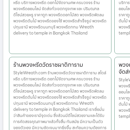
หรีด บริการพวงหรีด ดอกไม้จัดงานศพ ครบวงจร ร้าน
บริกา
พวงหรีดออนไลน์ จัดส่งทั่วเขตกรุงเทพ และ ปริมณฑล
ออนไลน
ดีไซน์สวยหรู ราคาถูก พวงหรีดดอกไม้สด พวงหรีดพัดลม
ราคาถ
พวงหรีดต้นไม้ พวงหรีดของใช้ พวงหรีดสำเร็จรูป พวงหรีด
ต้นไม้
ปทุมธานี พวงหรีดนนทบุรี พวงหรีดกทม Wreath
พวงหร
delivery to temple in Bangkok Thailand
templ
ร้านพวงหรีดวัดราชผาติการาม
พวงห
จัดส
StyleWreath.com ร้านพวงหรีดวัดราชผาติการาม สไตล์
หรีด บริการพวงหรีด ดอกไม้จัดงานศพ ครบวงจร ร้าน
StyleW
พวงหรีดออนไลน์ จัดส่งทั่วเขตกรุงเทพ และ ปริมณฑล
พวงหร
ดีไซน์สวยหรู ราคาถูก พวงหรีดดอกไม้สด พวงหรีดพัดลม
ออนไลน
พวงหรีดต้นไม้ พวงหรีดของใช้ พวงหรีดสำเร็จรูป พวงหรีด
ราคาถ
ปทุมธานี พวงหรีดนนทบุรี พวงหรีดกทม Wreath
ต้นไม้
delivery to temple in Bangkok Thailand เราเชื่อมั่น
พวงหร
ว่าสินค้าของเรามีจุดเด่น ซึ่งล้วนมีดีไซน์สวยงามและได้รับ
templ
การคัดสรรคุณภาพมาแล้วทั้งสิ้น ทันสมัย มีความเป็นตัว
ของตัวเอง มีความชัดเจนมากยิ่งขึ้น สะท้อนความต้องการ