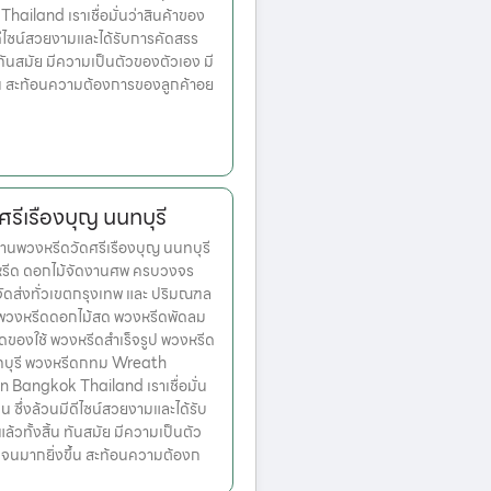
ailand เราเชื่อมั่นว่าสินค้าของ
มีดีไซน์สวยงามและได้รับการคัดสรร
ทันสมัย มีความเป็นตัวของตัวเอง มี
้น สะท้อนความต้องการของลูกค้าอย
ศรีเรืองบุญ นนทบุรี
นพวงหรีดวัดศรีเรืองบุญ นนทบุรี
งหรีด ดอกไม้จัดงานศพ ครบวงจร
จัดส่งทั่วเขตกรุงเทพ และ ปริมณฑล
ก พวงหรีดดอกไม้สด พวงหรีดพัดลม
ดของใช้ พวงหรีดสำเร็จรูป พวงหรีด
ทบุรี พวงหรีดกทม Wreath
n Bangkok Thailand เราเชื่อมั่น
่น ซึ่งล้วนมีดีไซน์สวยงามและได้รับ
วทั้งสิ้น ทันสมัย มีความเป็นตัว
เจนมากยิ่งขึ้น สะท้อนความต้องก