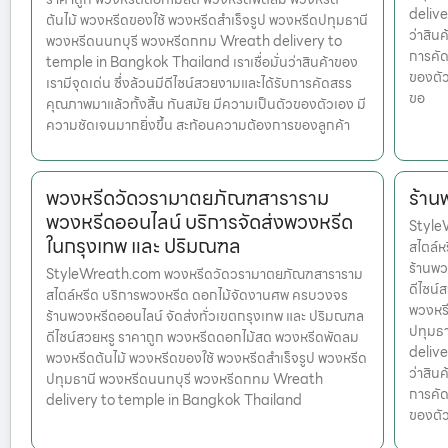
delive
ต้นไม้ พวงหรีดของใช้ พวงหรีดสำเร็จรูป พวงหรีดปทุมธานี
ว่าสินค
พวงหรีดนนทบุรี พวงหรีดกทม Wreath delivery to
การคัด
temple in Bangkok Thailand เราเชื่อมั่นว่าสินค้าของ
ของตัว
เรามีจุดเด่น ซึ่งล้วนมีดีไซน์สวยงามและได้รับการคัดสรร
ขอ
คุณภาพมาแล้วทั้งสิ้น ทันสมัย มีความเป็นตัวของตัวเอง มี
ความชัดเจนมากยิ่งขึ้น สะท้อนความต้องการของลูกค้า
พวงหรีดวัดวรามาตยภัณฑสาราราม
ร้าน
พวงหรีดออนไลน์ บริการจัดส่งพวงหรีด
Style
ในกรุงเทพ และ ปริมณฑล
สไตล์
ร้านพว
StyleWreath.com พวงหรีดวัดวรามาตยภัณฑสาราราม
ดีไซน์
สไตล์หรีด บริการพวงหรีด ดอกไม้จัดงานศพ ครบวงจร
พวงหรี
ร้านพวงหรีดออนไลน์ จัดส่งทั่วเขตกรุงเทพ และ ปริมณฑล
ปทุมธ
ดีไซน์สวยหรู ราคาถูก พวงหรีดดอกไม้สด พวงหรีดพัดลม
delive
พวงหรีดต้นไม้ พวงหรีดของใช้ พวงหรีดสำเร็จรูป พวงหรีด
ว่าสินค
ปทุมธานี พวงหรีดนนทบุรี พวงหรีดกทม Wreath
การคัด
delivery to temple in Bangkok Thailand
ของตัว