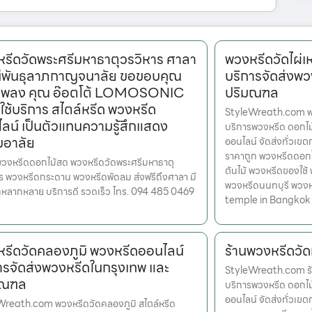
รีดวัดพระศรีมหาธาตุวรวิหาร ศาลา
พวงหรีดวัดไผ่เ
ีพันธุลาภกาญจนาลัย ขอขอบคุณ
บริการจัดส่งพว
เพลง คุณ อ๊อตโต้ LOMOSONIC
ปริมณฑล
กใช้บริการ สไตล์หรีด พวงหรีด
StyleWreath.com พวง
ลน์ เป็นตัวแทนความรู้สึกแสดง
บริการพวงหรีด ดอกไ
มอาลัย
ออนไลน์ จัดส่งทั่วเข
ราคาถูก พวงหรีดดอก
้อพวงหรีดดอกไม้สด พวงหรีดวัดพระศรีมหาธาตุ
ต้นไม้ พวงหรีดของใช้
ร พวงหรีดกระดาน พวงหรีดพัดลม ส่งฟรีถึงศาลา มี
พวงหรีดนนทบุรี พวง
อกหลากหลาย บริการดี รวดเร็ว โทร. 094 485 0469
temple in Bangkok
รีดวัดคลองภูมิ พวงหรีดออนไลน์
ร้านพวงหรีดวัด
ารจัดส่งพวงหรีดในกรุงเทพ และ
StyleWreath.com ร้า
มณฑล
บริการพวงหรีด ดอกไ
ออนไลน์ จัดส่งทั่วเข
Wreath.com พวงหรีดวัดคลองภูมิ สไตล์หรีด