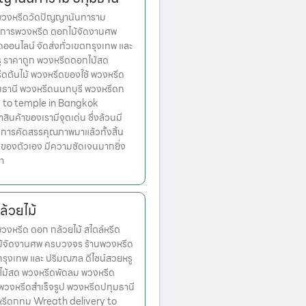
วงหรีดวัดปัญญานันทาราม
บริการพวงหรีด ดอกไม้จัดงานศพ
ออนไลน์ จัดส่งทั่วเขตกรุงเทพ และ
ู ราคาถูก พวงหรีดดอกไม้สด
ดต้นไม้ พวงหรีดของใช้ พวงหรีด
ุมธานี พวงหรีดนนทบุรี พวงหรีดก
 to temple in Bangkok
่าสินค้าของเรามีจุดเด่น ซึ่งล้วนมี
บการคัดสรรคุณภาพมาแล้วทั้งสิ้น
วของตัวเอง มีความชัดเจนมากยิ่ง
กา
้วยไม้
หรีด ดอก กล้วยไม้ สไตล์หรีด
ม้จัดงานศพ ครบวงจร ร้านพวงหรีด
ตกรุงเทพ และ ปริมณฑล ดีไซน์สวยหรู
ไม้สด พวงหรีดพัดลม พวงหรีด
 พวงหรีดสำเร็จรูป พวงหรีดปทุมธานี
หรีดกทม Wreath delivery to