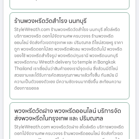
ร้านพวงหรีดวัดสำโรง นนทบุรี
StyleWreath.com ร้านพวงหรีดวัดสำโรง นนทบุรี สไตล์หรีด
บริการพวงหรีด ดอกไม้จัดงานศพ ครบวงจร ร้านพวงหรีด
ออนไลน์ จัดส่งทั่วเขตกรุงเทพ และ ปริมณฑล ดีไซน์สวยหรู ราคา
ถูก พวงหรีดดอกไม้สด พวงหรีดพัดลม พวงหรีดต้นไม้ พวงหรีด
ของใช้ พวงหรีดสำเร็จรูป พวงหรีดปทุมธานี พวงหรีดนนทบุรี
พวงหรีดกทม Wreath delivery to temple in Bangkok
Thailand เราเชื่อมั่นว่าสินค้าของเรามีจุดเด่น ซึ่งล้วนมีดีไซน์
สวยงามและได้รับการคัดสรรคุณภาพมาแล้วทั้งสิ้น ทันสมัย มี
ความเป็นตัวของตัวเอง มีความชัดเจนมากยิ่งขึ้น สะท้อนความ
ต้องการของล
พวงหรีดวัดฝาง พวงหรีดออนไลน์ บริการจัด
ส่งพวงหรีดในกรุงเทพ และ ปริมณฑล
StyleWreath.com พวงหรีดวัดฝาง สไตล์หรีด บริการพวงหรีด
ดอกไม้จัดงานศพ ครบวงจร ร้านพวงหรีดออนไลน์ จัดส่งทั่วเขต