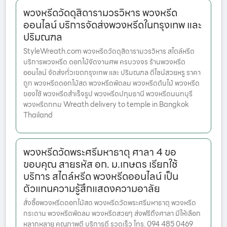
พวงหรีดวัดดุสิดารามวรวิหาร พวงหรีด
ออนไลน์ บริการจัดส่งพวงหรีดในกรุงเทพ และ
ปริมณฑล
StyleWreath.com พวงหรีดวัดดุสิดารามวรวิหาร สไตล์หรีด
บริการพวงหรีด ดอกไม้จัดงานศพ ครบวงจร ร้านพวงหรีด
ออนไลน์ จัดส่งทั่วเขตกรุงเทพ และ ปริมณฑล ดีไซน์สวยหรู ราคา
ถูก พวงหรีดดอกไม้สด พวงหรีดพัดลม พวงหรีดต้นไม้ พวงหรีด
ของใช้ พวงหรีดสำเร็จรูป พวงหรีดปทุมธานี พวงหรีดนนทบุรี
พวงหรีดกทม Wreath delivery to temple in Bangkok
Thailand
พวงหรีดวัดพระศรีมหาธาตุ ศาลา 4 ขอ
ขอบคุณ สายรหัส อก. ม.เกษตร เรียกใช้
บริการ สไตล์หรีด พวงหรีดออนไลน์ เป็น
ตัวแทนความรู้สึกแสดงความอาลัย
สั่งซื้อพวงหรีดดอกไม้สด พวงหรีดวัดพระศรีมหาธาตุ พวงหรีด
กระดาน พวงหรีดพัดลม พวงหรีดสวยๆ ส่งฟรีถึงศาลา มีให้เลือก
หลากหลาย คุณภาพดี บริการดี รวดเร็ว โทร. 094 485 0469