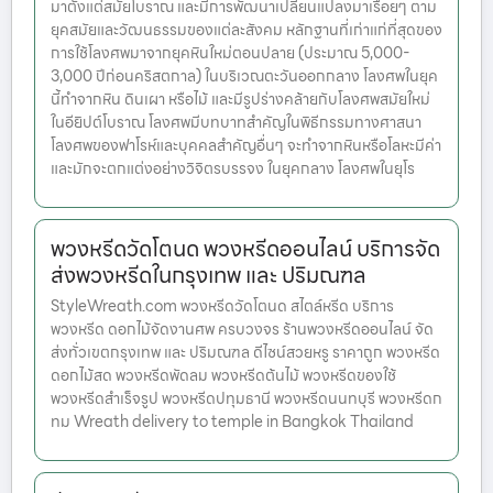
มาตั้งแต่สมัยโบราณ และมีการพัฒนาเปลี่ยนแปลงมาเรื่อยๆ ตาม
ยุคสมัยและวัฒนธรรมของแต่ละสังคม หลักฐานที่เก่าแก่ที่สุดของ
การใช้โลงศพมาจากยุคหินใหม่ตอนปลาย (ประมาณ 5,000-
3,000 ปีก่อนคริสตกาล) ในบริเวณตะวันออกกลาง โลงศพในยุค
นี้ทำจากหิน ดินเผา หรือไม้ และมีรูปร่างคล้ายกับโลงศพสมัยใหม่
ในอียิปต์โบราณ โลงศพมีบทบาทสำคัญในพิธีกรรมทางศาสนา
โลงศพของฟาโรห์และบุคคลสำคัญอื่นๆ จะทำจากหินหรือโลหะมีค่า
และมักจะตกแต่งอย่างวิจิตรบรรจง ในยุคกลาง โลงศพในยุโร
พวงหรีดวัดโตนด พวงหรีดออนไลน์ บริการจัด
ส่งพวงหรีดในกรุงเทพ และ ปริมณฑล
StyleWreath.com พวงหรีดวัดโตนด สไตล์หรีด บริการ
พวงหรีด ดอกไม้จัดงานศพ ครบวงจร ร้านพวงหรีดออนไลน์ จัด
ส่งทั่วเขตกรุงเทพ และ ปริมณฑล ดีไซน์สวยหรู ราคาถูก พวงหรีด
ดอกไม้สด พวงหรีดพัดลม พวงหรีดต้นไม้ พวงหรีดของใช้
พวงหรีดสำเร็จรูป พวงหรีดปทุมธานี พวงหรีดนนทบุรี พวงหรีดก
ทม Wreath delivery to temple in Bangkok Thailand