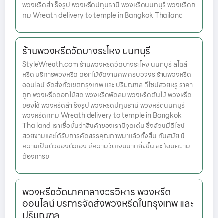
พวงหรีดสำเร็จรูป พวงหรีดปทุมธานี พวงหรีดนนทบุรี พวงหรีดก
ทม Wreath delivery to temple in Bangkok Thailand
ร้านพวงหรีดวัดบางระโหง นนทบุรี
StyleWreath.com ร้านพวงหรีดวัดบางระโหง นนทบุรี สไตล์
หรีด บริการพวงหรีด ดอกไม้จัดงานศพ ครบวงจร ร้านพวงหรีด
ออนไลน์ จัดส่งทั่วเขตกรุงเทพ และ ปริมณฑล ดีไซน์สวยหรู ราคา
ถูก พวงหรีดดอกไม้สด พวงหรีดพัดลม พวงหรีดต้นไม้ พวงหรีด
ของใช้ พวงหรีดสำเร็จรูป พวงหรีดปทุมธานี พวงหรีดนนทบุรี
พวงหรีดกทม Wreath delivery to temple in Bangkok
Thailand เราเชื่อมั่นว่าสินค้าของเรามีจุดเด่น ซึ่งล้วนมีดีไซน์
สวยงามและได้รับการคัดสรรคุณภาพมาแล้วทั้งสิ้น ทันสมัย มี
ความเป็นตัวของตัวเอง มีความชัดเจนมากยิ่งขึ้น สะท้อนความ
ต้องการข
พวงหรีดวัดนาคกลางวรวิหาร พวงหรีด
ออนไลน์ บริการจัดส่งพวงหรีดในกรุงเทพ และ
ปริมณฑล