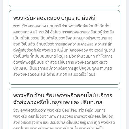
พวงหรีดคลองหลวง ปทุมธานี ส่งฟรี
พวงหรีดคลองหลวง ปทุมธานี ร้านพวงหรีดส่งด่วนถึงวัดทั่ว
คลองหลวง บริการ 24 ชั่วโมง การแสดงความอาลัยต่อผู้ล่วงลับ
เป็นหนึ่งในธรรมเนียมสำคัญของสังคมไทยมาอย่างยาวนาน และ
สิ่งที่ใช้เป็นสัญลักษณ์ของการแสดงความเคารพและความระลึก
ถึงผู้เสียชีวิตก็คือ พวงหรีด ในพื้นที่ คลองหลวง จังหวัดปทุมธานี
ซึ่งเป็นพื้นที่ที่มีชุมชนขนาดใหญ่และมีวัดจำนวนมาก ทำให้มีการ
จัดพิธีศพอยู่เป็นประจำ ส่งผลให้บริการ พวงหรีดคลองหลวง
ปทุมธานี เป็นบริการที่มีความต้องการสูง ปัจจุบันผู้คนสามารถ
สั่งพวงหรีดออนไลน์ได้ง่าย สะดวก และรวดเร็ว โดยร้
พวงหรีด ช้อน ส้อม พวงหรีดออนไลน์ บริการ
จัดส่งพวงหรีดในกรุงเทพ และ ปริมณฑล
StyleWreath.com พวงหรีด ช้อน ส้อม สไตล์หรีด บริการ
พวงหรีด ดอกไม้จัดงานศพ ครบวงจร ร้านพวงหรีดออนไลน์ จัด
ส่งทั่วเขตกรุงเทพ และ ปริมณฑล ดีไซน์สวยหรู ราคาถูก พวงหรีด
ดอกไม้สด พวงหรีดพัดลม พวงหรีดต้นไม้ พวงหรีดของใช้