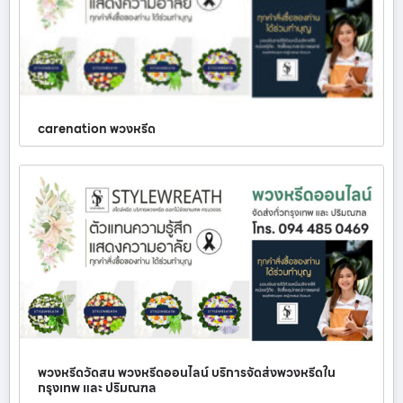
carenation พวงหรีด
พวงหรีดวัดสน พวงหรีดออนไลน์ บริการจัดส่งพวงหรีดใน
กรุงเทพ และ ปริมณฑล