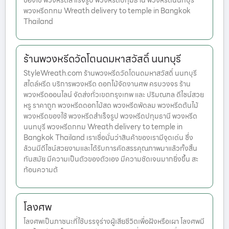
ของใช้ พวงหรีดสำเร็จรูป พวงหรีดปทุมธานี พวงหรีดนนทบุรี
พวงหรีดกทม Wreath delivery to temple in Bangkok
Thailand
ร้านพวงหรีดวัดโตนดมหาสวัสดิ์ นนทบุรี
StyleWreath.com ร้านพวงหรีดวัดโตนดมหาสวัสดิ์ นนทบุรี
สไตล์หรีด บริการพวงหรีด ดอกไม้จัดงานศพ ครบวงจร ร้าน
พวงหรีดออนไลน์ จัดส่งทั่วเขตกรุงเทพ และ ปริมณฑล ดีไซน์สวย
หรู ราคาถูก พวงหรีดดอกไม้สด พวงหรีดพัดลม พวงหรีดต้นไม้
พวงหรีดของใช้ พวงหรีดสำเร็จรูป พวงหรีดปทุมธานี พวงหรีด
นนทบุรี พวงหรีดกทม Wreath delivery to temple in
Bangkok Thailand เราเชื่อมั่นว่าสินค้าของเรามีจุดเด่น ซึ่ง
ล้วนมีดีไซน์สวยงามและได้รับการคัดสรรคุณภาพมาแล้วทั้งสิ้น
ทันสมัย มีความเป็นตัวของตัวเอง มีความชัดเจนมากยิ่งขึ้น สะ
ท้อนความต้
โลงศพ
โลงศพเป็นภาชนะที่ใช้บรรจุร่างผู้เสียชีวิตเพื่อฝังหรือเผา โลงศพมี