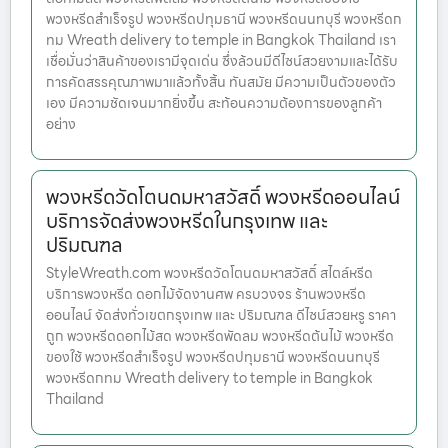
พวงหรีดสำเร็จรูป พวงหรีดปทุมธานี พวงหรีดนนทบุรี พวงหรีดก
ทม Wreath delivery to temple in Bangkok Thailand เรา
เชื่อมั่นว่าสินค้าของเรามีจุดเด่น ซึ่งล้วนมีดีไซน์สวยงามและได้รับ
การคัดสรรคุณภาพมาแล้วทั้งสิ้น ทันสมัย มีความเป็นตัวของตัว
เอง มีความชัดเจนมากยิ่งขึ้น สะท้อนความต้องการของลูกค้า
อย่าง
พวงหรีดวัดโตนดมหาสวัสดิ์ พวงหรีดออนไลน์
บริการจัดส่งพวงหรีดในกรุงเทพ และ
ปริมณฑล
StyleWreath.com พวงหรีดวัดโตนดมหาสวัสดิ์ สไตล์หรีด
บริการพวงหรีด ดอกไม้จัดงานศพ ครบวงจร ร้านพวงหรีด
ออนไลน์ จัดส่งทั่วเขตกรุงเทพ และ ปริมณฑล ดีไซน์สวยหรู ราคา
ถูก พวงหรีดดอกไม้สด พวงหรีดพัดลม พวงหรีดต้นไม้ พวงหรีด
ของใช้ พวงหรีดสำเร็จรูป พวงหรีดปทุมธานี พวงหรีดนนทบุรี
พวงหรีดกทม Wreath delivery to temple in Bangkok
Thailand