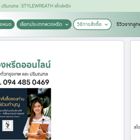
และ ปริมณฑล : STYLEWREATH สไตล์หรีด
ั้งหมด
เลือกประเภทพวงหรีด
วิธีการสั่งซื้อ
รีวิวจากลูก
สไต