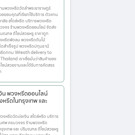
านพวงหรีดวัดลำพระยาราษฎร์
ขอขอบคุณที่เรียกใช้บริการ ตัวแทน
าลัย สไตล์หรีด บริการพวงหรีด
งจร ร้านพวงหรีดออนไลน์ จัดส่ง
ริมณฑล ดีไซน์สวยหรู ราคาถูก
หรีดพัดลม พวงหรีดต้นไม้
ีดสำเร็จรูป พวงหรีดปทุมธานี
หรีดกทม Wreath delivery to
ailand เราเชื่อมั่นว่าสินค้าของ
มีดีไซน์สวยงามและได้รับการคัดสรร
ท
งิน พวงหรีดออนไลน์
งหรีดในกรุงเทพ และ
หรีดวัดบ่อเงิน สไตล์หรีด บริการ
านศพ ครบวงจร ร้านพวงหรีด
ตกรุงเทพ และ ปริมณฑล ดีไซน์สวยหรู