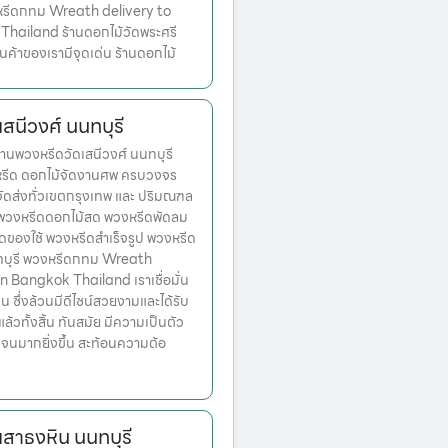
หรีดกทม Wreath delivery to
Thailand ร้านดอกไม้วัดพระศรี
สินค้าของเรามีจุดเด่น ร้านดอกไม้
สนีวงศ์ นนทบุรี
นพวงหรีดวัดเสนีวงศ์ นนทบุรี
งหรีด ดอกไม้จัดงานศพ ครบวงจร
จัดส่งทั่วเขตกรุงเทพ และ ปริมณฑล
ก พวงหรีดดอกไม้สด พวงหรีดพัดลม
ดของใช้ พวงหรีดสำเร็จรูป พวงหรีด
ทบุรี พวงหรีดกทม Wreath
n Bangkok Thailand เราเชื่อมั่น
่น ซึ่งล้วนมีดีไซน์สวยงามและได้รับ
วทั้งสิ้น ทันสมัย มีความเป็นตัว
จนมากยิ่งขึ้น สะท้อนความต้อ
เสาธงหิน นนทบุรี