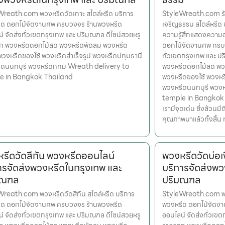
reath.com พวงหรีดวัดเกาะ สไตล์หรีด บริการ
StyleWreath.com ร้
ีด ดอกไม้จัดงานศพ ครบวงจร ร้านพวงหรีด
เจริญธรรม สไตล์หรีด 
์ จัดส่งทั่วเขตกรุงเทพ และ ปริมณฑล ดีไซน์สวยหรู
ความรู้สึกแสดงความอ
ูก พวงหรีดดอกไม้สด พวงหรีดพัดลม พวงหรีด
ดอกไม้จัดงานศพ ครบว
 พวงหรีดของใช้ พวงหรีดสำเร็จรูป พวงหรีดปทุมธานี
ทั่วเขตกรุงเทพ และ ป
ีดนนทบุรี พวงหรีดกทม Wreath delivery to
พวงหรีดดอกไม้สด พวง
e in Bangkok Thailand
พวงหรีดของใช้ พวงหร
พวงหรีดนนทบุรี พวง
temple in Bangkok Th
เรามีจุดเด่น ซึ่งล้วน
คุณภาพมาแล้วทั้งสิ้น 
รีดวัดสีกัน พวงหรีดออนไลน์
พวงหรีดวัดบ่อเ
ารจัดส่งพวงหรีดในกรุงเทพ และ
บริการจัดส่งพว
มณฑล
ปริมณฑล
reath.com พวงหรีดวัดสีกัน สไตล์หรีด บริการ
StyleWreath.com พวง
ีด ดอกไม้จัดงานศพ ครบวงจร ร้านพวงหรีด
พวงหรีด ดอกไม้จัดง
์ จัดส่งทั่วเขตกรุงเทพ และ ปริมณฑล ดีไซน์สวยหรู
ออนไลน์ จัดส่งทั่วเข