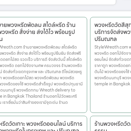
ขายพวงหรีดพัดลม สไตล์หรีด ร้าน
พวงหรีดวัดสีสุ
วงหรีด สั่งง่าย ส่งได้ไว พร้อมรูป
บริการจัดส่งพว
ัน
ปริมณฑล
Wreath.com ร้านขายพวงหรีดพัดลม สไตล์หรีด
StyleWreath.com พวง
พวงหรีด สั่งง่าย ส่งได้ไว พร้อมรูปยืนยัน จัดส่งฟรี
พวงหรีด ดอกไม้จัดง
ดดอกไม้สด รวดเร็ว บริการดี จัดส่งวันนี้ สไตล์หรีด
ออนไลน์ จัดส่งทั่วเข
รพวงหรีด ดอกไม้จัดงานศพ ครบวงจร ร้านพวงหรีด
ราคาถูก พวงหรีดดอก
์ จัดส่งทั่วเขตกรุงเทพ และ ปริมณฑล ดีไซน์สวยหรู
ต้นไม้ พวงหรีดของใช้
ูก พวงหรีดดอกไม้สด พวงหรีดพัดลม พวงหรีด
พวงหรีดนนทบุรี พวง
 พวงหรีดของใช้ พวงหรีดสำเร็จรูป พวงหรีดปทุมธานี
temple in Bangkok
ีดนนทบุรี พวงหรีดกทม Wreath delivery to
e in Bangkok Thailand ร้านดอกไม้วัดพระศรี
เราเชื่อมั่นว่าสินค้าของเรามีจุดเด่น ร้านด
รีดวัดเกาะ พวงหรีดออนไลน์ บริการ
ร้านพวงหรีดวั
่งพวงหรีดในกรุงเทพ และ ปริมณฑล
ธรรม