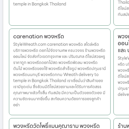
Thailan
temple in Bangkok Thailand
ดีไซน์
ทันสมั
carenation พวงหรีด
พวงห
ออนไ
StyleWreath.com carenation พวงหรีด สไตล์หรีด
และ
บริการพวงหรีด ดอกไม้จัดงานศพ ครบวงจร ร้านพวงหรีด
ออนไลน์ จัดส่งทั่วเขตกรุงเทพ และ ปริมณฑล ดีไซน์สวยหรู
Style
ราคาถูก พวงหรีดดอกไม้สด พวงหรีดพัดลม พวงหรีด
หรีด บ
ต้นไม้ พวงหรีดของใช้ พวงหรีดสำเร็จรูป พวงหรีดปทุมธานี
พวงหรี
พวงหรีดนนทบุรี พวงหรีดกทม Wreath delivery to
ดีไซน์
temple in Bangkok Thailand เราเชื่อมั่นว่าสินค้าของ
พวงหรี
เรามีจุดเด่น ซึ่งล้วนมีดีไซน์สวยงามและได้รับการคัดสรร
ปทุมธ
คุณภาพมาแล้วทั้งสิ้น ทันสมัย มีความเป็นตัวของตัวเอง มี
deliv
ความชัดเจนมากยิ่งขึ้น สะท้อนความต้องการของลูกค้า
อย่า
พวงหรีดวัดโพธิ์แมนคุณาราม พวงหรีด
ร้าน