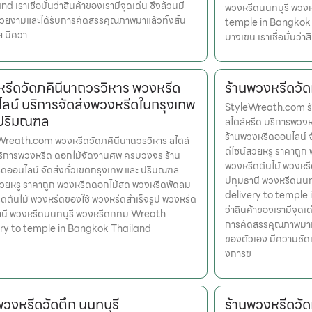
d เราเชื่อมั่นว่าสินค้าของเรามีจุดเด่น ซึ่งล้วนมี
พวงหรีดนนทบุรี พวง
สวยงามและได้รับการคัดสรรคุณภาพมาแล้วทั้งสิ้น
temple in Bangkok 
ย มีควา
บางเขน เราเชื่อมั่นว่า
รีดวัดภคินีนาถวรวิหาร พวงหรีด
ร้านพวงหรีดวัดเ
ลน์ บริการจัดส่งพวงหรีดในกรุงเทพ
StyleWreath.com ร้า
 ปริมณฑล
สไตล์หรีด บริการพว
ร้านพวงหรีดออนไลน์ 
Wreath.com พวงหรีดวัดภคินีนาถวรวิหาร สไตล์
ดีไซน์สวยหรู ราคาถู
ริการพวงหรีด ดอกไม้จัดงานศพ ครบวงจร ร้าน
พวงหรีดต้นไม้ พวงหรี
ดออนไลน์ จัดส่งทั่วเขตกรุงเทพ และ ปริมณฑล
ปทุมธานี พวงหรีดนน
สวยหรู ราคาถูก พวงหรีดดอกไม้สด พวงหรีดพัดลม
delivery to temple i
ดต้นไม้ พวงหรีดของใช้ พวงหรีดสำเร็จรูป พวงหรีด
ว่าสินค้าของเรามีจุดเด
านี พวงหรีดนนทบุรี พวงหรีดกทม Wreath
การคัดสรรคุณภาพมาแล้
ery to temple in Bangkok Thailand
ของตัวเอง มีความชัดเ
งการข
พวงหรีดวัดตึก นนทบุรี
ร้านพวงหรีดวัด