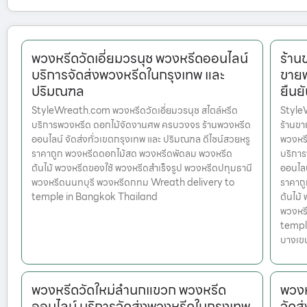
พวงหรีดวัดเอี่ยมวรนุช พวงหรีดออนไลน์
ร้าน
บริการจัดส่งพวงหรีดในกรุงเทพ และ
ขายพ
ปริมณฑล
ยืนย
StyleWreath.com พวงหรีดวัดเอี่ยมวรนุช สไตล์หรีด
Style
บริการพวงหรีด ดอกไม้จัดงานศพ ครบวงจร ร้านพวงหรีด
ร้านขาย
ออนไลน์ จัดส่งทั่วเขตกรุงเทพ และ ปริมณฑล ดีไซน์สวยหรู
พวงหรี
ราคาถูก พวงหรีดดอกไม้สด พวงหรีดพัดลม พวงหรีด
บริกา
ต้นไม้ พวงหรีดของใช้ พวงหรีดสำเร็จรูป พวงหรีดปทุมธานี
ออนไลน
พวงหรีดนนทบุรี พวงหรีดกทม Wreath delivery to
ราคาถ
temple in Bangkok Thailand
ต้นไม้
พวงหร
templ
บางเขน 
พวงหรีดวัดใหม่ลำนกแขวก พวงหรีด
พวงห
ออนไลน์ บริการจัดส่งพวงหรีดในกรุงเทพ
จัดส