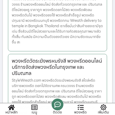
วงจร ร้านพวงหรีดออนไลน์ จัดส่งทั่วเขตกรุงเทพ และ ปริมณฑล
ดีไซน์สวยหรู ราคาถูก พวงหรีดดอกไม้สด พวงหรีดพัดลม
พวงหรีดต้นไม้ พวงหรีดของใช้ พวงหรีดสำเร็จรูป พวงหรีด
ปทุมธานี พวงหรีดนนทบุรี พวงหรีดกทม Wreath delivery to
temple in Bangkok Thailand เราเชื่อมั่นว่าสินค้าของเรามีจุด
เด่น ซึ่งล้วนมีดีไซน์สวยงามและได้รับการคัดสรรคุณภาพมาแล้ว
ทั้งสิ้น ทันสมัย มีความเป็นตัวของตัวเอง มีความชัดเจนมากยิ่ง
ขึ้น สะ
พวงหรีดวัดระฆังพรหมรังสี พวงหรีดออนไลน์
บริการจัดส่งพวงหรีดในกรุงเทพ และ
ปริมณฑล
StyleWreath.com พวงหรีดวัดระฆังพรหมรังสี สไตล์หรีด
บริการพวงหรีด ดอกไม้จัดงานศพ ครบวงจร ร้านพวงหรีด
ออนไลน์ จัดส่งทั่วเขตกรุงเทพ และ ปริมณฑล ดีไซน์สวยหรู ราคา
ถูก พวงหรีดดอกไม้สด พวงหรีดพัดลม พวงหรีดต้นไม้ พวงหรีด
ของใช้ พวงหรีดสำเร็จรูป พวงหรีดปทุมธานี พวงหรีดนนทบุรี
พวงหรีดกทม Wreath delivery to temple in Bangkok
หน้าหลัก
เมนู
ติดต่อ
พวงหรีด
เพิ่มเติม
Thailand