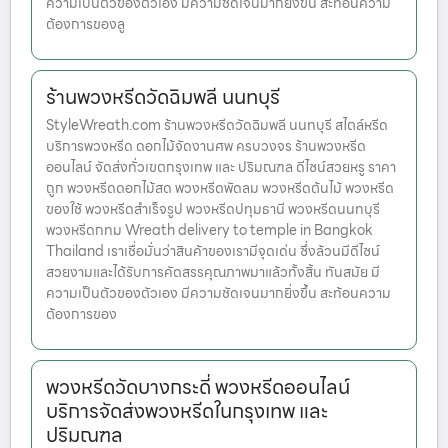
ความเป็นตัวของตัวเอง มีความชัดเจนมากยิ่งขึ้น สะท้อนความ
ต้องการของลู
ร้านพวงหรีดวัดฉิมพลี นนทบุรี
StyleWreath.com ร้านพวงหรีดวัดฉิมพลี นนทบุรี สไตล์หรีด
บริการพวงหรีด ดอกไม้จัดงานศพ ครบวงจร ร้านพวงหรีด
ออนไลน์ จัดส่งทั่วเขตกรุงเทพ และ ปริมณฑล ดีไซน์สวยหรู ราคา
ถูก พวงหรีดดอกไม้สด พวงหรีดพัดลม พวงหรีดต้นไม้ พวงหรีด
ของใช้ พวงหรีดสำเร็จรูป พวงหรีดปทุมธานี พวงหรีดนนทบุรี
พวงหรีดกทม Wreath delivery to temple in Bangkok
Thailand เราเชื่อมั่นว่าสินค้าของเรามีจุดเด่น ซึ่งล้วนมีดีไซน์
สวยงามและได้รับการคัดสรรคุณภาพมาแล้วทั้งสิ้น ทันสมัย มี
ความเป็นตัวของตัวเอง มีความชัดเจนมากยิ่งขึ้น สะท้อนความ
ต้องการของ
พวงหรีดวัดบางกระดี่ พวงหรีดออนไลน์
บริการจัดส่งพวงหรีดในกรุงเทพ และ
ปริมณฑล