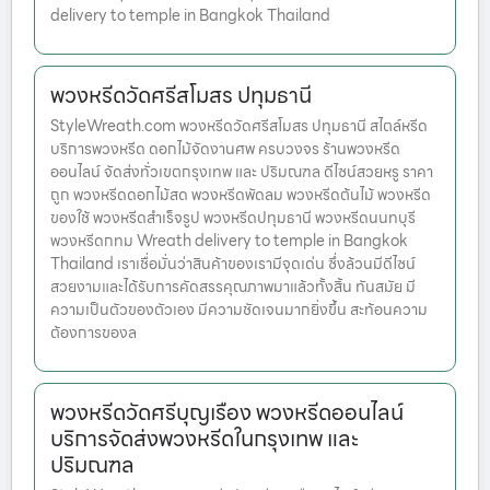
delivery to temple in Bangkok Thailand
พวงหรีดวัดศรีสโมสร ปทุมธานี
StyleWreath.com พวงหรีดวัดศรีสโมสร ปทุมธานี สไตล์หรีด
บริการพวงหรีด ดอกไม้จัดงานศพ ครบวงจร ร้านพวงหรีด
ออนไลน์ จัดส่งทั่วเขตกรุงเทพ และ ปริมณฑล ดีไซน์สวยหรู ราคา
ถูก พวงหรีดดอกไม้สด พวงหรีดพัดลม พวงหรีดต้นไม้ พวงหรีด
ของใช้ พวงหรีดสำเร็จรูป พวงหรีดปทุมธานี พวงหรีดนนทบุรี
พวงหรีดกทม Wreath delivery to temple in Bangkok
Thailand เราเชื่อมั่นว่าสินค้าของเรามีจุดเด่น ซึ่งล้วนมีดีไซน์
สวยงามและได้รับการคัดสรรคุณภาพมาแล้วทั้งสิ้น ทันสมัย มี
ความเป็นตัวของตัวเอง มีความชัดเจนมากยิ่งขึ้น สะท้อนความ
ต้องการของล
พวงหรีดวัดศรีบุญเรือง พวงหรีดออนไลน์
บริการจัดส่งพวงหรีดในกรุงเทพ และ
ปริมณฑล