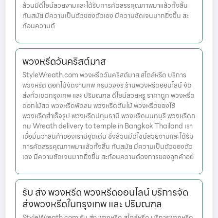
ล้วนมีดีไซน์สวยงามและได้รับการคัดสรรคุณภาพมาแล้วทั้งสิ้น
ทันสมัย มีความเป็นตัวของตัวเอง มีความชัดเจนมากยิ่งขึ้น สะ
ท้อนความต้
พวงหรีดวันคริสต์มาส
StyleWreath.com พวงหรีดวันคริสต์มาส สไตล์หรีด บริการ
พวงหรีด ดอกไม้จัดงานศพ ครบวงจร ร้านพวงหรีดออนไลน์ จัด
ส่งทั่วเขตกรุงเทพ และ ปริมณฑล ดีไซน์สวยหรู ราคาถูก พวงหรีด
ดอกไม้สด พวงหรีดพัดลม พวงหรีดต้นไม้ พวงหรีดของใช้
พวงหรีดสำเร็จรูป พวงหรีดปทุมธานี พวงหรีดนนทบุรี พวงหรีดก
ทม Wreath delivery to temple in Bangkok Thailand เรา
เชื่อมั่นว่าสินค้าของเรามีจุดเด่น ซึ่งล้วนมีดีไซน์สวยงามและได้รับ
การคัดสรรคุณภาพมาแล้วทั้งสิ้น ทันสมัย มีความเป็นตัวของตัว
เอง มีความชัดเจนมากยิ่งขึ้น สะท้อนความต้องการของลูกค้าอย่
รับ ส่ง พวงหรีด พวงหรีดออนไลน์ บริการจัด
ส่งพวงหรีดในกรุงเทพ และ ปริมณฑล
StyleWreath.com รับ ส่ง พวงหรีด สไตล์หรีด บริการพวงหรีด