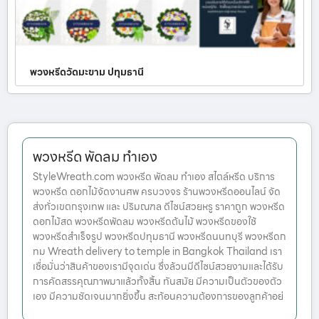
พวงหรีดวัดมะขาม ปทุมธานี
พวงหรีด พัดลม ทำเอง
StyleWreath.com พวงหรีด พัดลม ทำเอง สไตล์หรีด บริการ
พวงหรีด ดอกไม้จัดงานศพ ครบวงจร ร้านพวงหรีดออนไลน์ จัด
ส่งทั่วเขตกรุงเทพ และ ปริมณฑล ดีไซน์สวยหรู ราคาถูก พวงหรีด
ดอกไม้สด พวงหรีดพัดลม พวงหรีดต้นไม้ พวงหรีดของใช้
พวงหรีดสำเร็จรูป พวงหรีดปทุมธานี พวงหรีดนนทบุรี พวงหรีดก
ทม Wreath delivery to temple in Bangkok Thailand เรา
เชื่อมั่นว่าสินค้าของเรามีจุดเด่น ซึ่งล้วนมีดีไซน์สวยงามและได้รับ
การคัดสรรคุณภาพมาแล้วทั้งสิ้น ทันสมัย มีความเป็นตัวของตัว
เอง มีความชัดเจนมากยิ่งขึ้น สะท้อนความต้องการของลูกค้าอย่