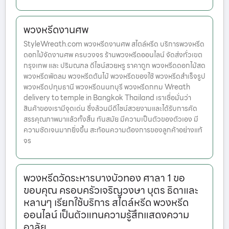
พวงหรีดงานศพ
StyleWreath.com พวงหรีดงานศพ สไตล์หรีด บริการพวงหรีด
ดอกไม้จัดงานศพ ครบวงจร ร้านพวงหรีดออนไลน์ จัดส่งทั่วเขต
กรุงเทพ และ ปริมณฑล ดีไซน์สวยหรู ราคาถูก พวงหรีดดอกไม้สด
พวงหรีดพัดลม พวงหรีดต้นไม้ พวงหรีดของใช้ พวงหรีดสำเร็จรูป
พวงหรีดปทุมธานี พวงหรีดนนทบุรี พวงหรีดกทม Wreath
delivery to temple in Bangkok Thailand เราเชื่อมั่นว่า
สินค้าของเรามีจุดเด่น ซึ่งล้วนมีดีไซน์สวยงามและได้รับการคัด
สรรคุณภาพมาแล้วทั้งสิ้น ทันสมัย มีความเป็นตัวของตัวเอง มี
ความชัดเจนมากยิ่งขึ้น สะท้อนความต้องการของลูกค้าอย่างแท้
จร
พวงหรีดวัดระหารบางบัวทอง ศาลา 1 ขอ
ขอบคุณ ครอบครัวเจริญวงษา บุตร ธิดาและ
หลานๆ เรียกใช้บริการ สไตล์หรีด พวงหรีด
ออนไลน์ เป็นตัวแทนความรู้สึกแสดงความ
อาลัย