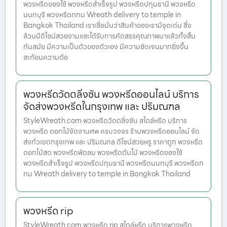
พวงหรีดของใช้ พวงหรีดสำเร็จรูป พวงหรีดปทุมธานี พวงหรีด
นนทบุรี พวงหรีดกทม Wreath delivery to temple in
Bangkok Thailand เราเชื่อมั่นว่าสินค้าของเรามีจุดเด่น ซึ่ง
ล้วนมีดีไซน์สวยงามและได้รับการคัดสรรคุณภาพมาแล้วทั้งสิ้น
ทันสมัย มีความเป็นตัวของตัวเอง มีความชัดเจนมากยิ่งขึ้น
สะท้อนความต้อ
พวงหรีดวัดตลิ่งชัน พวงหรีดออนไลน์ บริการ
จัดส่งพวงหรีดในกรุงเทพ และ ปริมณฑล
StyleWreath.com พวงหรีดวัดตลิ่งชัน สไตล์หรีด บริการ
พวงหรีด ดอกไม้จัดงานศพ ครบวงจร ร้านพวงหรีดออนไลน์ จัด
ส่งทั่วเขตกรุงเทพ และ ปริมณฑล ดีไซน์สวยหรู ราคาถูก พวงหรีด
ดอกไม้สด พวงหรีดพัดลม พวงหรีดต้นไม้ พวงหรีดของใช้
พวงหรีดสำเร็จรูป พวงหรีดปทุมธานี พวงหรีดนนทบุรี พวงหรีดก
ทม Wreath delivery to temple in Bangkok Thailand
พวงหรีด rip
StyleWreath.com พวงหรีด rip สไตล์หรีด บริการพวงหรีด