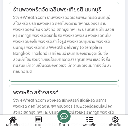
ร้านพวงหรีดวัดเฉลิมพระเกียรติ นนทบุรี
StyleWreath.com ร้านพวงหรีดวัดเฉลิมพระเกียรติ นนทบุรี
สไตล์หรีด บริการพวงหรีด ดอกไม้จัดงานศพ ครบวงจร ร้าน
พวงหรีดออนไลน์ จัดส่งทั่วเขตกรุงเทพ และ ปริมณฑล ดีไซน์สวย
หรู ราคาถูก พวงหรีดดอกไม้สด พวงหรีดพัดลม พวงหรีดต้นไม้
พวงหรีดของใช้ พวงหรีดสำเร็จรูป พวงหรีดปทุมธานี พวงหรีด
นนทบุรี พวงหรีดกทม Wreath delivery to temple in
Bangkok Thailand เราเชื่อมั่นว่าสินค้าของเรามีจุดเด่น ซึ่ง
ล้วนมีดีไซน์สวยงามและได้รับการคัดสรรคุณภาพมาแล้วทั้งสิ้น
ทันสมัย มีความเป็นตัวของตัวเอง มีความชัดเจนมากยิ่งขึ้น สะ
ท้อนความต
พวงหรีด สร้างสรรค์
StyleWreath.com พวงหรีด สร้างสรรค์ สไตล์หรีด บริการ
พวงหรีด ดอกไม้จัดงานศพ ครบวงจร ร้านพวงหรีดออนไลน์ จัด
ส่งทั่วเขตกรุงเทพ และ ปริมณฑล ดีไซน์สวยหรู ราคาถูก พวงหรีด
ดอกไม้สด พวงหรีดพัดลม พวงหรีดต้นไม้ พวงหรีดของใช้
พวงหรีดสำเร็จรูป พวงหรีดปทุมธานี พวงหรีดนนทบุรี พวงหรีดก
หน้าหลัก
เมนู
ติดต่อ
พวงหรีด
เพิ่มเติม