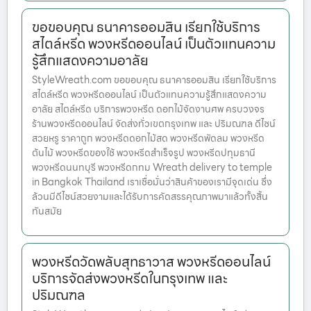
ขอขอบคุณ ธนาคารออมสิน เรียกใช้บริการ
สไตล์หรีด พวงหรีดออนไลน์ เป็นตัวแทนความ
รู้สึกแสดงความอาลัย
StyleWreath.com ขอขอบคุณ ธนาคารออมสิน เรียกใช้บริการ
สไตล์หรีด พวงหรีดออนไลน์ เป็นตัวแทนความรู้สึกแสดงความ
อาลัย สไตล์หรีด บริการพวงหรีด ดอกไม้จัดงานศพ ครบวงจร
ร้านพวงหรีดออนไลน์ จัดส่งทั่วเขตกรุงเทพ และ ปริมณฑล ดีไซน์
สวยหรู ราคาถูก พวงหรีดดอกไม้สด พวงหรีดพัดลม พวงหรีด
ต้นไม้ พวงหรีดของใช้ พวงหรีดสำเร็จรูป พวงหรีดปทุมธานี
พวงหรีดนนทบุรี พวงหรีดกทม Wreath delivery to temple
in Bangkok Thailand เราเชื่อมั่นว่าสินค้าของเรามีจุดเด่น ซึ่ง
ล้วนมีดีไซน์สวยงามและได้รับการคัดสรรคุณภาพมาแล้วทั้งสิ้น
ทันสมัย
พวงหรีดวัดพลับสุทธาวาส พวงหรีดออนไลน์
บริการจัดส่งพวงหรีดในกรุงเทพ และ
ปริมณฑล