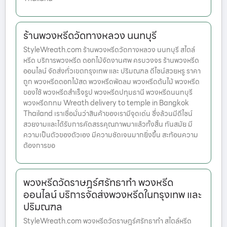
ร้านพวงหรีดวัดทางหลวง นนทบุรี
StyleWreath.com ร้านพวงหรีดวัดทางหลวง นนทบุรี สไตล์
หรีด บริการพวงหรีด ดอกไม้จัดงานศพ ครบวงจร ร้านพวงหรีด
ออนไลน์ จัดส่งทั่วเขตกรุงเทพ และ ปริมณฑล ดีไซน์สวยหรู ราคา
ถูก พวงหรีดดอกไม้สด พวงหรีดพัดลม พวงหรีดต้นไม้ พวงหรีด
ของใช้ พวงหรีดสำเร็จรูป พวงหรีดปทุมธานี พวงหรีดนนทบุรี
พวงหรีดกทม Wreath delivery to temple in Bangkok
Thailand เราเชื่อมั่นว่าสินค้าของเรามีจุดเด่น ซึ่งล้วนมีดีไซน์
สวยงามและได้รับการคัดสรรคุณภาพมาแล้วทั้งสิ้น ทันสมัย มี
ความเป็นตัวของตัวเอง มีความชัดเจนมากยิ่งขึ้น สะท้อนความ
ต้องการขอ
พวงหรีดวัดราษฎร์ศรัทธาทำ พวงหรีด
ออนไลน์ บริการจัดส่งพวงหรีดในกรุงเทพ และ
ปริมณฑล
StyleWreath.com พวงหรีดวัดราษฎร์ศรัทธาทำ สไตล์หรีด