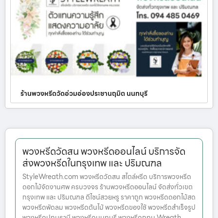
ร้านพวงหรีดวัดอ่วมอ่องประชานฤมิต นนทบุรี
พวงหรีดวัดสน พวงหรีดออนไลน์ บริการจัด
ส่งพวงหรีดในกรุงเทพ และ ปริมณฑล
StyleWreath.com พวงหรีดวัดสน สไตล์หรีด บริการพวงหรีด
ดอกไม้จัดงานศพ ครบวงจร ร้านพวงหรีดออนไลน์ จัดส่งทั่วเขต
กรุงเทพ และ ปริมณฑล ดีไซน์สวยหรู ราคาถูก พวงหรีดดอกไม้สด
พวงหรีดพัดลม พวงหรีดต้นไม้ พวงหรีดของใช้ พวงหรีดสำเร็จรูป
พวงหรีดปทุมธานี พวงหรีดนนทบุรี พวงหรีดกทม Wreath