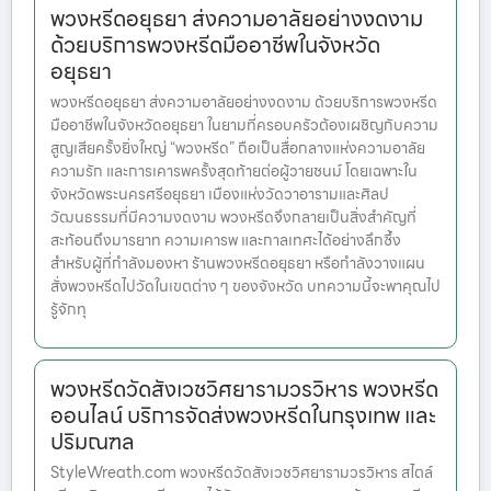
พวงหรีดอยุธยา ส่งความอาลัยอย่างงดงาม
ด้วยบริการพวงหรีดมืออาชีพในจังหวัด
อยุธยา
พวงหรีดอยุธยา ส่งความอาลัยอย่างงดงาม ด้วยบริการพวงหรีด
มืออาชีพในจังหวัดอยุธยา ในยามที่ครอบครัวต้องเผชิญกับความ
สูญเสียครั้งยิ่งใหญ่ “พวงหรีด” ถือเป็นสื่อกลางแห่งความอาลัย
ความรัก และการเคารพครั้งสุดท้ายต่อผู้วายชนม์ โดยเฉพาะใน
จังหวัดพระนครศรีอยุธยา เมืองแห่งวัดวาอารามและศิลป
วัฒนธรรมที่มีความงดงาม พวงหรีดจึงกลายเป็นสิ่งสำคัญที่
สะท้อนถึงมารยาท ความเคารพ และกาลเทศะได้อย่างลึกซึ้ง
สำหรับผู้ที่กำลังมองหา ร้านพวงหรีดอยุธยา หรือกำลังวางแผน
สั่งพวงหรีดไปวัดในเขตต่าง ๆ ของจังหวัด บทความนี้จะพาคุณไป
รู้จักทุ
พวงหรีดวัดสังเวชวิศยารามวรวิหาร พวงหรีด
ออนไลน์ บริการจัดส่งพวงหรีดในกรุงเทพ และ
ปริมณฑล
StyleWreath.com พวงหรีดวัดสังเวชวิศยารามวรวิหาร สไตล์