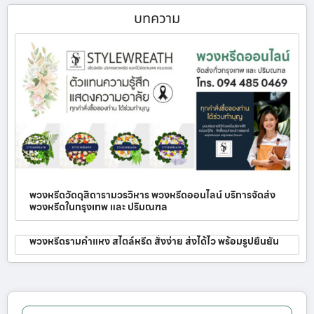
บทความ
พวงหรีดวัดดุสิดารามวรวิหาร พวงหรีดออนไลน์ บริการจัดส่ง
พวงหรีดในกรุงเทพ และ ปริมณฑล
พวงหรีดรามคำแหง สไตล์หรีด สั่งง่าย ส่งได้ไว พร้อมรูปยืนยัน