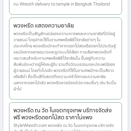
ทม Wreath delivery to temple in Bangkok Thailand
พวงหรีด แสดงความอาลัย
พวงหรีดเป็นสัญลักษณ์ของความเคารพและความอาลัยที่มีต่อผู้
วายชนม์ โดยมักจะใช้ในงานศพหรือพิธีไว้อาลัยต่างๆ ใน
ประเทศไทย พวงหรีดมักจะทำจากดอกไม้สดหรือดอกไม้ประดิษฐ์
และมีหลากหลายขนาดและรูปแบบให้เลือก การเลือกพวงหรีดที่
เหมาะสมสำหรับงานศพหรือพิธีไว้อาลัยนั้น ขึ้นอยู่กับความ
สัมพันธ์ระหว่างผู้ให้และผู้รับ รวมถึงวัฒนธรรมและประเพณีของ
ผู้วายชนม์ โดยทั่วไปแล้ว พวงหรีดที่ใช้ในงานศพมักจะเป็นสีขาว
หรือสีดำ ซึ่งเป็นสีที่แสดงถึงความเศร้าโศกและความอาลัย
นอกจากดอกไม้แล้ว พวงหรีดอาจมีองค์ประกอบอื่นๆ เช่น ริบบิ้น
ผ้าโป
พวงหรีด ณ วัด ในเขตกรุงเทพ บริการจัดส่ง
ฟรี พวงหรีดดอกไม้สด ราคาไม่แพง
StyleWreath.com พวงหรีด ณ วัด ในเขตกรุงเทพ บริการจัด