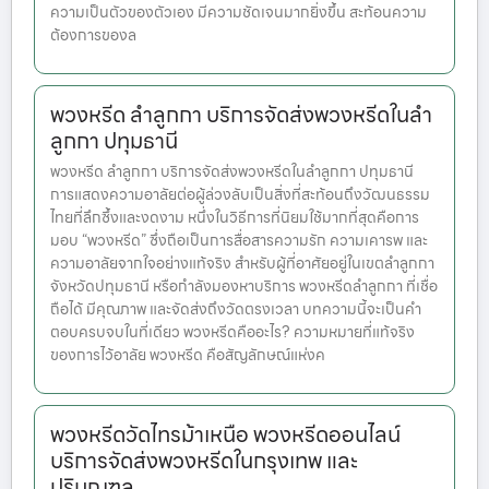
ความเป็นตัวของตัวเอง มีความชัดเจนมากยิ่งขึ้น สะท้อนความ
ต้องการของล
พวงหรีด ลําลูกกา บริการจัดส่งพวงหรีดในลํา
ลูกกา ปทุมธานี
พวงหรีด ลําลูกกา บริการจัดส่งพวงหรีดในลําลูกกา ปทุมธานี
การแสดงความอาลัยต่อผู้ล่วงลับเป็นสิ่งที่สะท้อนถึงวัฒนธรรม
ไทยที่ลึกซึ้งและงดงาม หนึ่งในวิธีการที่นิยมใช้มากที่สุดคือการ
มอบ “พวงหรีด” ซึ่งถือเป็นการสื่อสารความรัก ความเคารพ และ
ความอาลัยจากใจอย่างแท้จริง สำหรับผู้ที่อาศัยอยู่ในเขตลำลูกกา
จังหวัดปทุมธานี หรือกำลังมองหาบริการ พวงหรีดลำลูกกา ที่เชื่อ
ถือได้ มีคุณภาพ และจัดส่งถึงวัดตรงเวลา บทความนี้จะเป็นคำ
ตอบครบจบในที่เดียว พวงหรีดคืออะไร? ความหมายที่แท้จริง
ของการไว้อาลัย พวงหรีด คือสัญลักษณ์แห่งค
พวงหรีดวัดไทรม้าเหนือ พวงหรีดออนไลน์
บริการจัดส่งพวงหรีดในกรุงเทพ และ
ปริมณฑล