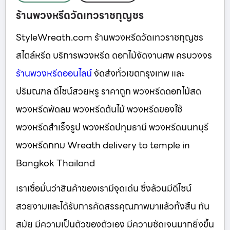
ร้านพวงหรีดวัดเทวราชกุญชร
StyleWreath.com ร้านพวงหรีดวัดเทวราชกุญชร
สไตล์หรีด บริการพวงหรีด ดอกไม้จัดงานศพ ครบวงจร
ร้านพวงหรีดออนไลน์
จัดส่งทั่วเขตกรุงเทพ และ
ปริมณฑล ดีไซน์สวยหรู ราคาถูก พวงหรีดดอกไม้สด
พวงหรีดพัดลม พวงหรีดต้นไม้ พวงหรีดของใช้
พวงหรีดสำเร็จรูป พวงหรีดปทุมธานี พวงหรีดนนทบุรี
พวงหรีดกทม Wreath delivery to temple in
Bangkok Thailand
เราเชื่อมั่นว่าสินค้าของเรามีจุดเด่น ซึ่งล้วนมีดีไซน์
สวยงามและได้รับการคัดสรรคุณภาพมาแล้วทั้งสิ้น ทัน
สมัย มีความเป็นตัวของตัวเอง มีความชัดเจนมากยิ่งขึ้น