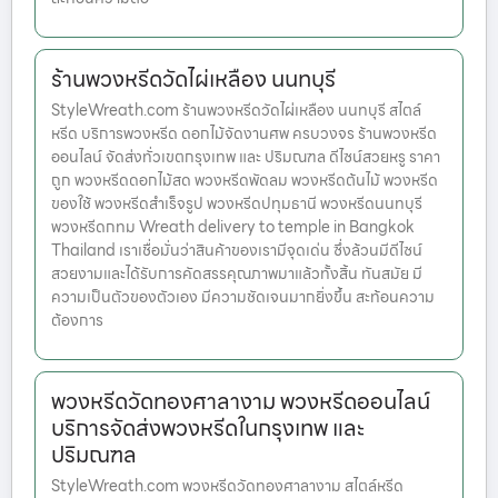
ร้านพวงหรีดวัดไผ่เหลือง นนทบุรี
StyleWreath.com ร้านพวงหรีดวัดไผ่เหลือง นนทบุรี สไตล์
หรีด บริการพวงหรีด ดอกไม้จัดงานศพ ครบวงจร ร้านพวงหรีด
ออนไลน์ จัดส่งทั่วเขตกรุงเทพ และ ปริมณฑล ดีไซน์สวยหรู ราคา
ถูก พวงหรีดดอกไม้สด พวงหรีดพัดลม พวงหรีดต้นไม้ พวงหรีด
ของใช้ พวงหรีดสำเร็จรูป พวงหรีดปทุมธานี พวงหรีดนนทบุรี
พวงหรีดกทม Wreath delivery to temple in Bangkok
Thailand เราเชื่อมั่นว่าสินค้าของเรามีจุดเด่น ซึ่งล้วนมีดีไซน์
สวยงามและได้รับการคัดสรรคุณภาพมาแล้วทั้งสิ้น ทันสมัย มี
ความเป็นตัวของตัวเอง มีความชัดเจนมากยิ่งขึ้น สะท้อนความ
ต้องการ
พวงหรีดวัดทองศาลางาม พวงหรีดออนไลน์
บริการจัดส่งพวงหรีดในกรุงเทพ และ
ปริมณฑล
StyleWreath.com พวงหรีดวัดทองศาลางาม สไตล์หรีด