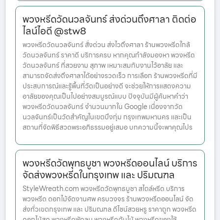
พวงหรีดวัดนวลจันทร์ ส่งด่วนถึงศาลา ติดต่อ
ไลน์ไอดี @stw8
พวงหรีดวัดนวลจันทร์ สั่งด่วน ส่งไวถึงศาลา ร้านพวงหรีดใกล้
วัดนวลจันทร์ ราคาดี บริการครบ หากคุณกำลังมองหา พวงหรีด
วัดนวลจันทร์ ที่สวยงาม สุภาพ เหมาะสมกับงานไว้อาลัย และ
สามารถจัดส่งถึงศาลาได้อย่างรวดเร็ว การเลือก ร้านพวงหรีดที่มี
ประสบการณ์และรู้พื้นที่วัดเป็นอย่างดี จะช่วยให้การแสดงความ
อาลัยของคุณเป็นไปอย่างสมบูรณ์แบบ ปัจจุบันมีผู้ค้นหาคำว่า
พวงหรีดวัดนวลจันทร์ จำนวนมากใน Google เนื่องจากวัด
นวลจันทร์เป็นวัดสำคัญในเขตบึงกุ่ม กรุงเทพมหานคร และเป็น
สถานที่จัดพิธีสวดพระอภิธรรมอยู่เสมอ บทความนี้จะพาคุณไปร
พวงหรีดวัดพุทธบูชา พวงหรีดออนไลน์ บริการ
จัดส่งพวงหรีดในกรุงเทพ และ ปริมณฑล
StyleWreath.com พวงหรีดวัดพุทธบูชา สไตล์หรีด บริการ
พวงหรีด ดอกไม้จัดงานศพ ครบวงจร ร้านพวงหรีดออนไลน์ จัด
ส่งทั่วเขตกรุงเทพ และ ปริมณฑล ดีไซน์สวยหรู ราคาถูก พวงหรีด
ดอกไม้สด พวงหรีดพัดลม พวงหรีดต้นไม้ พวงหรีดของใช้