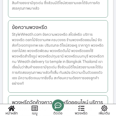
สินค้าของเรามีจุดเด่น ซึ่งล้วนมีดีไซน์สวยงามและได้รับการคัด
สรรคุณภาพมาแล้ว
ข้อความพวงหรีด
StyleWreath.com ข้อความพวงหรีด สไตล์หรีด บริการ
พวงหรีด ดอกไม้จัดงานศพ ครบวงจร ร้านพวงหรีดออนไลน์ จัด
ส่งทั่วเขตกรุงเทพ และ ปริมณฑล ดีไซน์สวยหรู ราคาถูก พวงหรีด
ดอกไม้สด พวงหรีดพัดลม พวงหรีดต้นไม้ พวงหรีดของใช้
พวงหรีดสำเร็จรูป พวงหรีดปทุมธานี พวงหรีดนนทบุรี พวงหรีดก
ทม Wreath delivery to temple in Bangkok Thailand เรา
เชื่อมั่นว่าสินค้าของเรามีจุดเด่น ซึ่งล้วนมีดีไซน์สวยงามและได้รับ
การคัดสรรคุณภาพมาแล้วทั้งสิ้น ทันสมัย มีความเป็นตัวของตัว
เอง มีความชัดเจนมากยิ่งขึ้น สะท้อนความต้องการของลูกค้า
อย่างแท้
พวงหรีดวัดค้างคาว พวงหรีดออนไลน์ บริการ
จัดส่งพวงหรีดในกรุงเทพ และ ปริมณฑล
หน้าหลัก
เมนู
ติดต่อ
พวงหรีด
เพิ่มเติม
StyleWreath.com พวงหรีดวัดค้างคาว สไตล์หรีด บริการ