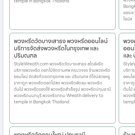
พวงหร
temple in Bangkok Thailand
Bangko
ของเรา
ไซน์ส
พวงหรีดวัดบางเสาธง พวงหรีดออนไลน์
พวงห
บริการจัดส่งพวงหรีดในกรุงเทพ และ
ออนไ
ปริมณฑล
และ
StyleWreath.com พวงหรีดวัดบางเสาธง สไตล์หรีด
Style
บริการพวงหรีด ดอกไม้จัดงานศพ ครบวงจร ร้านพวงหรีด
บริกา
ออนไลน์ จัดส่งทั่วเขตกรุงเทพ และ ปริมณฑล ดีไซน์สวยหรู
ออนไลน
ราคาถูก พวงหรีดดอกไม้สด พวงหรีดพัดลม พวงหรีด
ราคาถ
ต้นไม้ พวงหรีดของใช้ พวงหรีดสำเร็จรูป พวงหรีดปทุมธานี
ต้นไม้
พวงหรีดนนทบุรี พวงหรีดกทม Wreath delivery to
พวงหร
temple in Bangkok Thailand
templ
พวงหรีดวัดดอนใหญ่ ปทุมธานี
ร้าน