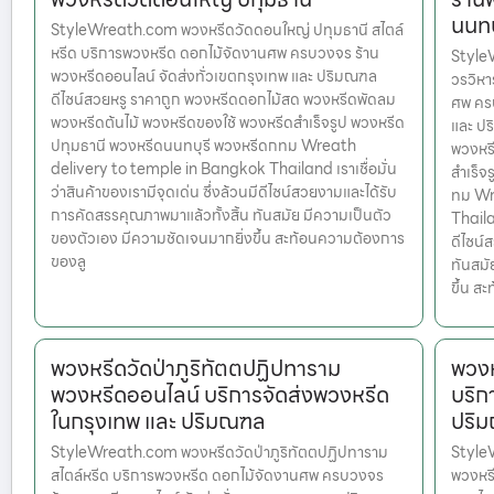
นนทบ
StyleWreath.com พวงหรีดวัดดอนใหญ่ ปทุมธานี สไตล์
หรีด บริการพวงหรีด ดอกไม้จัดงานศพ ครบวงจร ร้าน
StyleW
พวงหรีดออนไลน์ จัดส่งทั่วเขตกรุงเทพ และ ปริมณฑล
วรวิหา
ดีไซน์สวยหรู ราคาถูก พวงหรีดดอกไม้สด พวงหรีดพัดลม
ศพ ครบ
พวงหรีดต้นไม้ พวงหรีดของใช้ พวงหรีดสำเร็จรูป พวงหรีด
และ ปร
ปทุมธานี พวงหรีดนนทบุรี พวงหรีดกทม Wreath
พวงหรี
delivery to temple in Bangkok Thailand เราเชื่อมั่น
สำเร็จ
ว่าสินค้าของเรามีจุดเด่น ซึ่งล้วนมีดีไซน์สวยงามและได้รับ
ทม Wr
การคัดสรรคุณภาพมาแล้วทั้งสิ้น ทันสมัย มีความเป็นตัว
Thailan
ของตัวเอง มีความชัดเจนมากยิ่งขึ้น สะท้อนความต้องการ
ดีไซน์
ของลู
ทันสมั
ขึ้น สะท
พวงหรีดวัดป่าภูริทัตตปฏิปทาราม
พวงห
พวงหรีดออนไลน์ บริการจัดส่งพวงหรีด
บริก
ในกรุงเทพ และ ปริมณฑล
ปริ
StyleWreath.com พวงหรีดวัดป่าภูริทัตตปฏิปทาราม
StyleW
สไตล์หรีด บริการพวงหรีด ดอกไม้จัดงานศพ ครบวงจร
พวงหร