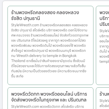
ร้านพวงหรีดคลองสอง คลองหลวง
พวงห
รังสิต ปทุมธานี
บริก
ปริ
StyleWreath.com ร้านพวงหรีดคลองสอง คลองหลวง
รังสิต ปทุมธานี สไตล์หรีด บริการพวงหรีด ดอกไม้จัดงาน
StyleW
ศพ ครบวงจร ร้านพวงหรีดออนไลน์ จัดส่งทั่วเขตกรุงเทพ
บริกา
และ ปริมณฑล ดีไซน์สวยหรู ราคาถูก พวงหรีดดอกไม้สด
ออนไลน
พวงหรีดพัดลม พวงหรีดต้นไม้ พวงหรีดของใช้ พวงหรีด
ราคาถ
สำเร็จรูป พวงหรีดปทุมธานี พวงหรีดนนทบุรี พวงหรีดก
ต้นไม้
ทม Wreath delivery to temple in Bangkok
พวงหร
Thailand เราเชื่อมั่นว่าสินค้าของเรามีจุดเด่น ซึ่งล้วนมี
templ
ดีไซน์สวยงามและได้รับการคัดสรรคุณภาพมาแล้วทั้งสิ้น
ทันสมัย มีความเป็นตัวของตัวเอง มีความชัดเจนมากยิ่ง
ขึ้น สะท้อ
พวงหรีดวัดกก พวงหรีดออนไลน์ บริการ
ร้าน
จัดส่งพวงหรีดในกรุงเทพ และ ปริมณฑล
StyleW
สไตล์
StyleWreath.com พวงหรีดวัดกก สไตล์หรีด บริการ