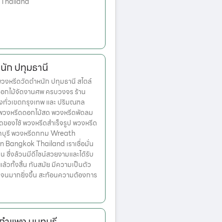
 Thailand
ัก ปทุมธานี
งหรีดวัดตำหนัก ปทุมธานี สไตล์
ดอกไม้จัดงานศพ ครบวงจร ร้าน
่งทั่วเขตกรุงเทพ และ ปริมณฑล
ก พวงหรีดดอกไม้สด พวงหรีดพัดลม
ดของใช้ พวงหรีดสำเร็จรูป พวงหรีด
ทบุรี พวงหรีดกทม Wreath
n Bangkok Thailand เราเชื่อมั่น
่น ซึ่งล้วนมีดีไซน์สวยงามและได้รับ
วทั้งสิ้น ทันสมัย มีความเป็นตัว
เจนมากยิ่งขึ้น สะท้อนความต้องการ
กำแพง นนทบุรี