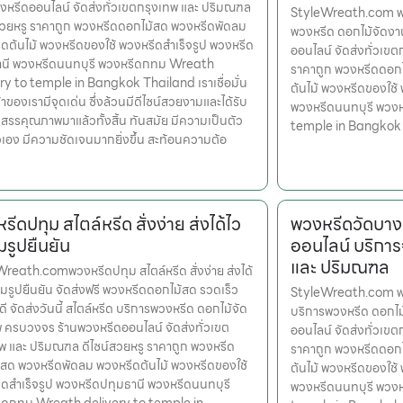
งหรีดออนไลน์ จัดส่งทั่วเขตกรุงเทพ และ ปริมณฑล
StyleWreath.com พว
สวยหรู ราคาถูก พวงหรีดดอกไม้สด พวงหรีดพัดลม
พวงหรีด ดอกไม้จัดง
ดต้นไม้ พวงหรีดของใช้ พวงหรีดสำเร็จรูป พวงหรีด
ออนไลน์ จัดส่งทั่วเข
านี พวงหรีดนนทบุรี พวงหรีดกทม Wreath
ราคาถูก พวงหรีดดอก
ry to temple in Bangkok Thailand เราเชื่อมั่น
ต้นไม้ พวงหรีดของใช้
้าของเรามีจุดเด่น ซึ่งล้วนมีดีไซน์สวยงามและได้รับ
พวงหรีดนนทบุรี พวง
สรรคุณภาพมาแล้วทั้งสิ้น ทันสมัย มีความเป็นตัว
temple in Bangkok
เอง มีความชัดเจนมากยิ่งขึ้น สะท้อนความต้อ
รีดปทุม สไตล์หรีด สั่งง่าย ส่งได้ไว
พวงหรีดวัดบาง
มรูปยืนยัน
ออนไลน์ บริการ
และ ปริมณฑล
reath.comพวงหรีดปทุม สไตล์หรีด สั่งง่าย ส่งได้
อมรูปยืนยัน จัดส่งฟรี พวงหรีดดอกไม้สด รวดเร็ว
StyleWreath.com พวง
ดี จัดส่งวันนี้ สไตล์หรีด บริการพวงหรีด ดอกไม้จัด
บริการพวงหรีด ดอกไ
ครบวงจร ร้านพวงหรีดออนไลน์ จัดส่งทั่วเขต
ออนไลน์ จัดส่งทั่วเข
พ และ ปริมณฑล ดีไซน์สวยหรู ราคาถูก พวงหรีด
ราคาถูก พวงหรีดดอก
สด พวงหรีดพัดลม พวงหรีดต้นไม้ พวงหรีดของใช้
ต้นไม้ พวงหรีดของใช้
ดสำเร็จรูป พวงหรีดปทุมธานี พวงหรีดนนทบุรี
พวงหรีดนนทบุรี พวง