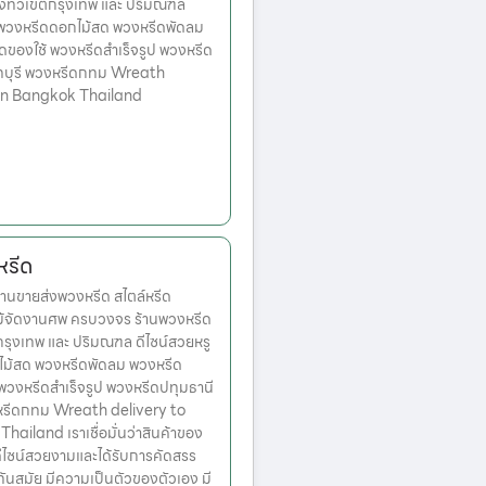
่งทั่วเขตกรุงเทพ และ ปริมณฑล
ก พวงหรีดดอกไม้สด พวงหรีดพัดลม
ดของใช้ พวงหรีดสำเร็จรูป พวงหรีด
ทบุรี พวงหรีดกทม Wreath
 in Bangkok Thailand
หรีด
านขายส่งพวงหรีด สไตล์หรีด
ม้จัดงานศพ ครบวงจร ร้านพวงหรีด
ตกรุงเทพ และ ปริมณฑล ดีไซน์สวยหรู
ไม้สด พวงหรีดพัดลม พวงหรีด
 พวงหรีดสำเร็จรูป พวงหรีดปทุมธานี
หรีดกทม Wreath delivery to
ailand เราเชื่อมั่นว่าสินค้าของ
มีดีไซน์สวยงามและได้รับการคัดสรร
ทันสมัย มีความเป็นตัวของตัวเอง มี