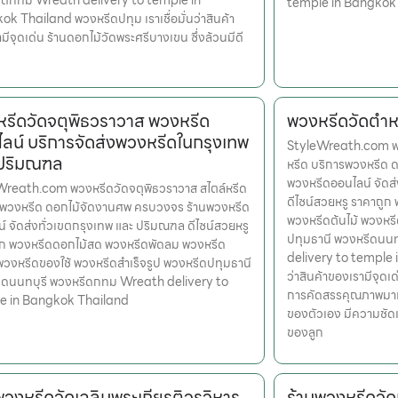
ีดกทม Wreath delivery to temple in
temple in Bangkok
k Thailand พวงหรีดปทุม เราเชื่อมั่นว่าสินค้า
มีจุดเด่น ร้านดอกไม้วัดพระศรีบางเขน ซึ่งล้วนมีดี
รีดวัดจตุพิธวราวาส พวงหรีด
พวงหรีดวัดตำหน
ลน์ บริการจัดส่งพวงหรีดในกรุงเทพ
StyleWreath.com พว
 ปริมณฑล
หรีด บริการพวงหรีด 
พวงหรีดออนไลน์ จัดส
Wreath.com พวงหรีดวัดจตุพิธวราวาส สไตล์หรีด
ดีไซน์สวยหรู ราคาถู
รพวงหรีด ดอกไม้จัดงานศพ ครบวงจร ร้านพวงหรีด
พวงหรีดต้นไม้ พวงหรี
์ จัดส่งทั่วเขตกรุงเทพ และ ปริมณฑล ดีไซน์สวยหรู
ปทุมธานี พวงหรีดนน
ูก พวงหรีดดอกไม้สด พวงหรีดพัดลม พวงหรีด
delivery to temple i
 พวงหรีดของใช้ พวงหรีดสำเร็จรูป พวงหรีดปทุมธานี
ว่าสินค้าของเรามีจุดเด
ีดนนทบุรี พวงหรีดกทม Wreath delivery to
การคัดสรรคุณภาพมาแล้
e in Bangkok Thailand
ของตัวเอง มีความชัด
ของลูก
พวงหรีดวัดเฉลิมพระเกียรติวรวิหาร
ร้านพวงหรีดวัด