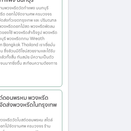
านพวงหรีดวัดกำแพง นนทบุรี
งหรีด ดอกไม้จัดงานศพ ครบวงจร
จัดส่งทั่วเขตกรุงเทพ และ ปริมณฑล
ก พวงหรีดดอกไม้สด พวงหรีดพัดลม
ดของใช้ พวงหรีดสำเร็จรูป พวงหรีด
ทบุรี พวงหรีดกทม Wreath
n Bangkok Thailand เราเชื่อมั่น
่น ซึ่งล้วนมีดีไซน์สวยงามและได้รับ
วทั้งสิ้น ทันสมัย มีความเป็นตัว
เจนมากยิ่งขึ้น สะท้อนความต้องการ
สถ์ดอนพรหม พวงหรีด
จัดส่งพวงหรีดในกรุงเทพ
วงหรีดวัดโบสถ์ดอนพรหม สไตล์
ดอกไม้จัดงานศพ ครบวงจร ร้าน