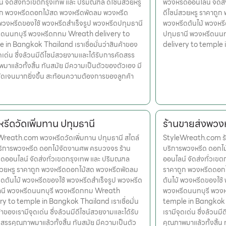
์ จัดส่งทั่วเขตกรุงเทพ และ ปริมณฑล ดีไซน์สวยหรู
พวงหรีดออนไลน์ จัดส
ูก พวงหรีดดอกไม้สด พวงหรีดพัดลม พวงหรีด
ดีไซน์สวยหรู ราคาถู
 พวงหรีดของใช้ พวงหรีดสำเร็จรูป พวงหรีดปทุมธานี
พวงหรีดต้นไม้ พวงหรี
ีดนนทบุรี พวงหรีดกทม Wreath delivery to
ปทุมธานี พวงหรีดนน
 in Bangkok Thailand เราเชื่อมั่นว่าสินค้าของ
delivery to temple
ุดเด่น ซึ่งล้วนมีดีไซน์สวยงามและได้รับการคัดสรร
มาแล้วทั้งสิ้น ทันสมัย มีความเป็นตัวของตัวเอง มี
ดเจนมากยิ่งขึ้น สะท้อนความต้องการของลูกค้า
รีดวัดเพิ่มทาน ปทุมธานี
ร้านขายส่งพวง
reath.com พวงหรีดวัดเพิ่มทาน ปทุมธานี สไตล์
StyleWreath.com ร้
ริการพวงหรีด ดอกไม้จัดงานศพ ครบวงจร ร้าน
บริการพวงหรีด ดอกไ
ดออนไลน์ จัดส่งทั่วเขตกรุงเทพ และ ปริมณฑล
ออนไลน์ จัดส่งทั่วเข
สวยหรู ราคาถูก พวงหรีดดอกไม้สด พวงหรีดพัดลม
ราคาถูก พวงหรีดดอก
ดต้นไม้ พวงหรีดของใช้ พวงหรีดสำเร็จรูป พวงหรีด
ต้นไม้ พวงหรีดของใช้
านี พวงหรีดนนทบุรี พวงหรีดกทม Wreath
พวงหรีดนนทบุรี พวง
ry to temple in Bangkok Thailand เราเชื่อมั่น
temple in Bangkok Th
้าของเรามีจุดเด่น ซึ่งล้วนมีดีไซน์สวยงามและได้รับ
เรามีจุดเด่น ซึ่งล้วน
สรรคุณภาพมาแล้วทั้งสิ้น ทันสมัย มีความเป็นตัว
คุณภาพมาแล้วทั้งสิ้น 