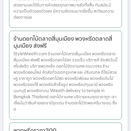
สวยงามและได้รับการคัดสรรคุณภาพมาแล้วทั้งสิ้น ทันสมัย มี
ความเป็นตัวของตัวเอง มีความชัดเจนมากยิ่งขึ้น สะท้อนความ
ต้องการขอ
ร้านดอกไม้ตลาดสี่มุมเมือง พวงหรีดตลาดสี่
มุมเมือง ส่งฟรี
StyleWreath.com ร้านดอกไม้ตลาดสี่มุมเมือง พวงหรีดตลาด
สี่มุมเมือง ส่งฟรี พวงหรีดดอกไม้สด รวดเร็ว บริการดี จัดส่งวันนี้
สไตล์หรีด บริการพวงหรีด ดอกไม้จัดงานศพ ครบวงจร ร้าน
พวงหรีดออนไลน์ จัดส่งทั่วเขตกรุงเทพ และ ปริมณฑล ดีไซน์สวย
หรู ราคาถูก พวงหรีดดอกไม้สด พวงหรีดพัดลม พวงหรีดต้นไม้
พวงหรีดของใช้ พวงหรีดสำเร็จรูป พวงหรีดปทุมธานี พวงหรีด
นนทบุรี พวงหรีดกทม Wreath delivery to temple in
Bangkok Thailand ดอกไม้งานศพ บริการครบชุดราคาถูก เรา
เชื่อมั่นว่าสินค้าของเรามีจุดเด่น ร้านดอกไม้วัดพระศรีบางเขน ซึ่ง
ล
พวงหรีดราคา300