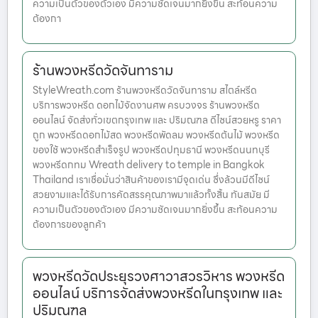
ความเป็นตัวของตัวเอง มีความชัดเจนมากยิ่งขึ้น สะท้อนความ
ต้องกา
ร้านพวงหรีดวัดจันทาราม
StyleWreath.com ร้านพวงหรีดวัดจันทาราม สไตล์หรีด
บริการพวงหรีด ดอกไม้จัดงานศพ ครบวงจร ร้านพวงหรีด
ออนไลน์ จัดส่งทั่วเขตกรุงเทพ และ ปริมณฑล ดีไซน์สวยหรู ราคา
ถูก พวงหรีดดอกไม้สด พวงหรีดพัดลม พวงหรีดต้นไม้ พวงหรีด
ของใช้ พวงหรีดสำเร็จรูป พวงหรีดปทุมธานี พวงหรีดนนทบุรี
พวงหรีดกทม Wreath delivery to temple in Bangkok
Thailand เราเชื่อมั่นว่าสินค้าของเรามีจุดเด่น ซึ่งล้วนมีดีไซน์
สวยงามและได้รับการคัดสรรคุณภาพมาแล้วทั้งสิ้น ทันสมัย มี
ความเป็นตัวของตัวเอง มีความชัดเจนมากยิ่งขึ้น สะท้อนความ
ต้องการของลูกค้า
พวงหรีดวัดประยุรวงศาวาสวรวิหาร พวงหรีด
ออนไลน์ บริการจัดส่งพวงหรีดในกรุงเทพ และ
ปริมณฑล