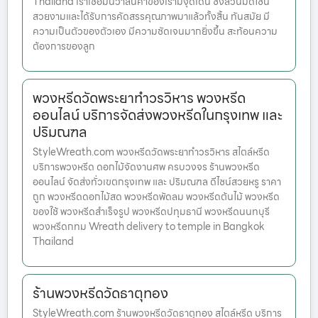
Thailand เราเชื่อมั่นว่าสินค้าของเรามีจุดเด่น ซึ่งล้วนมีดีไซน์
สวยงามและได้รับการคัดสรรคุณภาพมาแล้วทั้งสิ้น ทันสมัย มี
ความเป็นตัวของตัวเอง มีความชัดเจนมากยิ่งขึ้น สะท้อนความ
ต้องการของลูก
พวงหรีดวัดพระยาทำวรวิหาร พวงหรีด
ออนไลน์ บริการจัดส่งพวงหรีดในกรุงเทพ และ
ปริมณฑล
StyleWreath.com พวงหรีดวัดพระยาทำวรวิหาร สไตล์หรีด
บริการพวงหรีด ดอกไม้จัดงานศพ ครบวงจร ร้านพวงหรีด
ออนไลน์ จัดส่งทั่วเขตกรุงเทพ และ ปริมณฑล ดีไซน์สวยหรู ราคา
ถูก พวงหรีดดอกไม้สด พวงหรีดพัดลม พวงหรีดต้นไม้ พวงหรีด
ของใช้ พวงหรีดสำเร็จรูป พวงหรีดปทุมธานี พวงหรีดนนทบุรี
พวงหรีดกทม Wreath delivery to temple in Bangkok
Thailand
ร้านพวงหรีดวัดธาตุทอง
StyleWreath.com ร้านพวงหรีดวัดธาตุทอง สไตล์หรีด บริการ