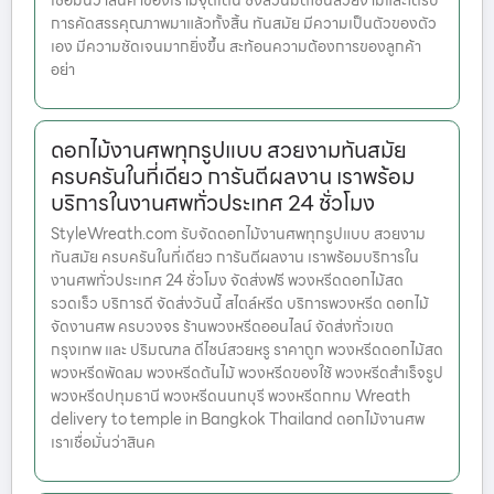
เชื่อมั่นว่าสินค้าของเรามีจุดเด่น ซึ่งล้วนมีดีไซน์สวยงามและได้รับ
การคัดสรรคุณภาพมาแล้วทั้งสิ้น ทันสมัย มีความเป็นตัวของตัว
เอง มีความชัดเจนมากยิ่งขึ้น สะท้อนความต้องการของลูกค้า
อย่า
ดอกไม้งานศพทุกรูปแบบ สวยงามทันสมัย
ครบครันในที่เดียว การันตีผลงาน เราพร้อม
บริการในงานศพทั่วประเทศ 24 ชั่วโมง
StyleWreath.com รับจัดดอกไม้งานศพทุกรูปแบบ สวยงาม
ทันสมัย ครบครันในที่เดียว การันตีผลงาน เราพร้อมบริการใน
งานศพทั่วประเทศ 24 ชั่วโมง จัดส่งฟรี พวงหรีดดอกไม้สด
รวดเร็ว บริการดี จัดส่งวันนี้ สไตล์หรีด บริการพวงหรีด ดอกไม้
จัดงานศพ ครบวงจร ร้านพวงหรีดออนไลน์ จัดส่งทั่วเขต
กรุงเทพ และ ปริมณฑล ดีไซน์สวยหรู ราคาถูก พวงหรีดดอกไม้สด
พวงหรีดพัดลม พวงหรีดต้นไม้ พวงหรีดของใช้ พวงหรีดสำเร็จรูป
พวงหรีดปทุมธานี พวงหรีดนนทบุรี พวงหรีดกทม Wreath
delivery to temple in Bangkok Thailand ดอกไม้งานศพ
เราเชื่อมั่นว่าสินค