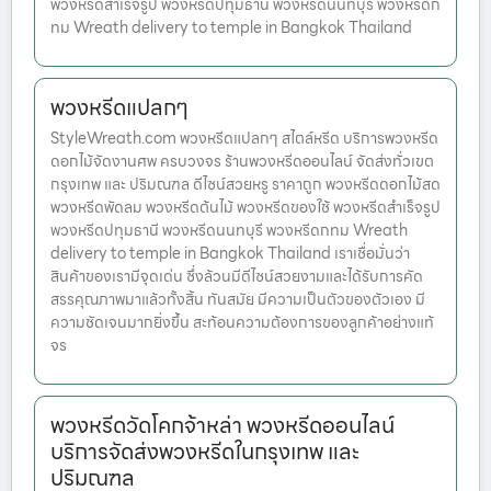
พวงหรีดสำเร็จรูป พวงหรีดปทุมธานี พวงหรีดนนทบุรี พวงหรีดก
ทม Wreath delivery to temple in Bangkok Thailand
พวงหรีดแปลกๆ
StyleWreath.com พวงหรีดแปลกๆ สไตล์หรีด บริการพวงหรีด
ดอกไม้จัดงานศพ ครบวงจร ร้านพวงหรีดออนไลน์ จัดส่งทั่วเขต
กรุงเทพ และ ปริมณฑล ดีไซน์สวยหรู ราคาถูก พวงหรีดดอกไม้สด
พวงหรีดพัดลม พวงหรีดต้นไม้ พวงหรีดของใช้ พวงหรีดสำเร็จรูป
พวงหรีดปทุมธานี พวงหรีดนนทบุรี พวงหรีดกทม Wreath
delivery to temple in Bangkok Thailand เราเชื่อมั่นว่า
สินค้าของเรามีจุดเด่น ซึ่งล้วนมีดีไซน์สวยงามและได้รับการคัด
สรรคุณภาพมาแล้วทั้งสิ้น ทันสมัย มีความเป็นตัวของตัวเอง มี
ความชัดเจนมากยิ่งขึ้น สะท้อนความต้องการของลูกค้าอย่างแท้
จร
พวงหรีดวัดโคกจ้าหล่า พวงหรีดออนไลน์
บริการจัดส่งพวงหรีดในกรุงเทพ และ
ปริมณฑล