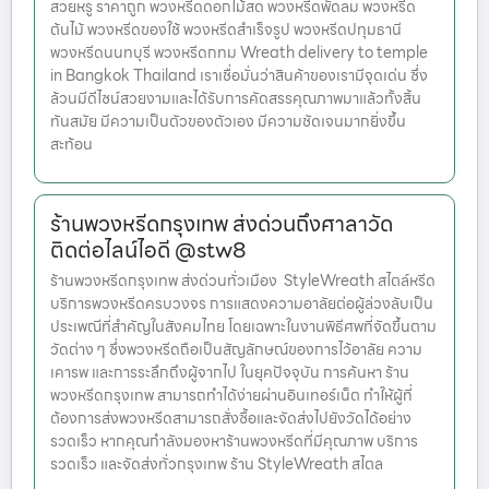
สวยหรู ราคาถูก พวงหรีดดอกไม้สด พวงหรีดพัดลม พวงหรีด
ต้นไม้ พวงหรีดของใช้ พวงหรีดสำเร็จรูป พวงหรีดปทุมธานี
พวงหรีดนนทบุรี พวงหรีดกทม Wreath delivery to temple
in Bangkok Thailand เราเชื่อมั่นว่าสินค้าของเรามีจุดเด่น ซึ่ง
ล้วนมีดีไซน์สวยงามและได้รับการคัดสรรคุณภาพมาแล้วทั้งสิ้น
ทันสมัย มีความเป็นตัวของตัวเอง มีความชัดเจนมากยิ่งขึ้น
สะท้อน
ร้านพวงหรีดกรุงเทพ ส่งด่วนถึงศาลาวัด
ติดต่อไลน์ไอดี @stw8
ร้านพวงหรีดกรุงเทพ ส่งด่วนทั่วเมือง StyleWreath สไตล์หรีด
บริการพวงหรีดครบวงจร การแสดงความอาลัยต่อผู้ล่วงลับเป็น
ประเพณีที่สำคัญในสังคมไทย โดยเฉพาะในงานพิธีศพที่จัดขึ้นตาม
วัดต่าง ๆ ซึ่งพวงหรีดถือเป็นสัญลักษณ์ของการไว้อาลัย ความ
เคารพ และการระลึกถึงผู้จากไป ในยุคปัจจุบัน การค้นหา ร้าน
พวงหรีดกรุงเทพ สามารถทำได้ง่ายผ่านอินเทอร์เน็ต ทำให้ผู้ที่
ต้องการส่งพวงหรีดสามารถสั่งซื้อและจัดส่งไปยังวัดได้อย่าง
รวดเร็ว หากคุณกำลังมองหาร้านพวงหรีดที่มีคุณภาพ บริการ
รวดเร็ว และจัดส่งทั่วกรุงเทพ ร้าน StyleWreath สไตล