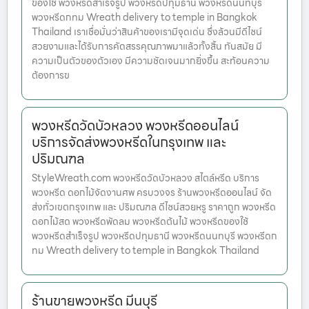
ของใช้ พวงหรีดสำเร็จรูป พวงหรีดปทุมธานี พวงหรีดนนทบุรี
พวงหรีดกทม Wreath delivery to temple in Bangkok
Thailand เราเชื่อมั่นว่าสินค้าของเรามีจุดเด่น ซึ่งล้วนมีดีไซน์
สวยงามและได้รับการคัดสรรคุณภาพมาแล้วทั้งสิ้น ทันสมัย มี
ความเป็นตัวของตัวเอง มีความชัดเจนมากยิ่งขึ้น สะท้อนความ
ต้องการข
พวงหรีดวัดบัวหลวง พวงหรีดออนไลน์
บริการจัดส่งพวงหรีดในกรุงเทพ และ
ปริมณฑล
StyleWreath.com พวงหรีดวัดบัวหลวง สไตล์หรีด บริการ
พวงหรีด ดอกไม้จัดงานศพ ครบวงจร ร้านพวงหรีดออนไลน์ จัด
ส่งทั่วเขตกรุงเทพ และ ปริมณฑล ดีไซน์สวยหรู ราคาถูก พวงหรีด
ดอกไม้สด พวงหรีดพัดลม พวงหรีดต้นไม้ พวงหรีดของใช้
พวงหรีดสำเร็จรูป พวงหรีดปทุมธานี พวงหรีดนนทบุรี พวงหรีดก
ทม Wreath delivery to temple in Bangkok Thailand
ร้านขายพวงหรีด มีนบุรี