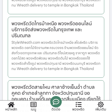
พวงหรีดสำเร็จรูป พวงหรีดปทุมธานี พวงหรีดนนทบุรี พวงหรีดก
ทม Wreath delivery to temple in Bangkok Thailand
พวงหรีดวัดไทรม้าเหนือ พวงหรีดออนไลน์
บริการจัดส่งพวงหรีดในกรุงเทพ และ
ปริมณฑล
StyleWreath.com พวงหรีดวัดไทรม้าเหนือ สไตล์หรีด บริการ
พวงหรีด ดอกไม้จัดงานศพ ครบวงจร ร้านพวงหรีดออนไลน์ จัด
ส่งทั่วเขตกรุงเทพ และ ปริมณฑล ดีไซน์สวยหรู ราคาถูก พวงหรีด
ดอกไม้สด พวงหรีดพัดลม พวงหรีดต้นไม้ พวงหรีดของใช้
พวงหรีดสำเร็จรูป พวงหรีดปทุมธานี พวงหรีดนนทบุรี พวงหรีดก
ทม Wreath delivery to temple in Bangkok Thailand
พวงหรีดวัดสายไหม ศาลาช้างเย็นฉ่ำ ตำบล
คูคต อำเภอลำลูกกา จังหวัดปทุมธานี ขอ
ขอบคุณ ร้านเอ๋กันเอง ตลาดสี่มุมเมือง เรียกใช้
บริการ สไตล์หรีด พวงหรีดออนไลน์ เป็น
หน้าหลัก
เมนู
ติดต่อ
พวงหรีด
เพิ่มเติม
ตัวแทนความรู้สึกแสดงความอาลัย