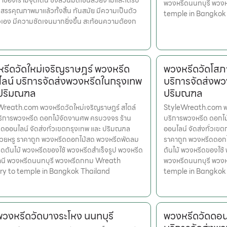
้าของเรามีจุดเด่น ซึ่งล้วนมีดีไซน์สวยงามและได้รับ
พวงหรีดนนทบุรี พวง
สรรคุณภาพมาแล้วทั้งสิ้น ทันสมัย มีความเป็นตัว
temple in Bangkok
เอง มีความชัดเจนมากยิ่งขึ้น สะท้อนความต้องก
รีดวัดใหม่เจริญราษฎร์ พวงหรีด
พวงหรีดวัดโสภ
ลน์ บริการจัดส่งพวงหรีดในกรุงเทพ
บริการจัดส่งพว
 ปริมณฑล
ปริมณฑล
reath.com พวงหรีดวัดใหม่เจริญราษฎร์ สไตล์
StyleWreath.com พว
ริการพวงหรีด ดอกไม้จัดงานศพ ครบวงจร ร้าน
บริการพวงหรีด ดอกไ
ดออนไลน์ จัดส่งทั่วเขตกรุงเทพ และ ปริมณฑล
ออนไลน์ จัดส่งทั่วเข
สวยหรู ราคาถูก พวงหรีดดอกไม้สด พวงหรีดพัดลม
ราคาถูก พวงหรีดดอก
ดต้นไม้ พวงหรีดของใช้ พวงหรีดสำเร็จรูป พวงหรีด
ต้นไม้ พวงหรีดของใช้
านี พวงหรีดนนทบุรี พวงหรีดกทม Wreath
พวงหรีดนนทบุรี พวง
ery to temple in Bangkok Thailand
temple in Bangkok
พวงหรีดวัดบางระโหง นนทบุรี
พวงหรีดวัดดอน