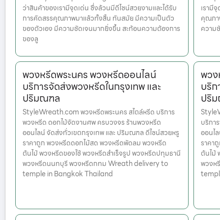
ว่าสินค้าของเรามีจุดเด่น ซึ่งล้วนมีดีไซน์สวยงามและได้รับ
เรามีจ
การคัดสรรคุณภาพมาแล้วทั้งสิ้น ทันสมัย มีความเป็นตัว
คุณภาพ
ของตัวเอง มีความชัดเจนมากยิ่งขึ้น สะท้อนความต้องการ
ความชั
ของลู
พวงหรีดพระนคร พวงหรีดออนไลน์
พวงห
บริการจัดส่งพวงหรีดในกรุงเทพ และ
บริก
ปริมณฑล
ปริ
StyleWreath.com พวงหรีดพระนคร สไตล์หรีด บริการ
Style
พวงหรีด ดอกไม้จัดงานศพ ครบวงจร ร้านพวงหรีด
บริกา
ออนไลน์ จัดส่งทั่วเขตกรุงเทพ และ ปริมณฑล ดีไซน์สวยหรู
ออนไลน
ราคาถูก พวงหรีดดอกไม้สด พวงหรีดพัดลม พวงหรีด
ราคาถ
ต้นไม้ พวงหรีดของใช้ พวงหรีดสำเร็จรูป พวงหรีดปทุมธานี
ต้นไม้
พวงหรีดนนทบุรี พวงหรีดกทม Wreath delivery to
พวงหร
temple in Bangkok Thailand
templ