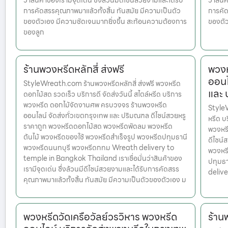
ว่าสินค้าของเรามีจุดเด่น ซึ่งล้วนมีดีไซน์สวยงามและได้รับ
ว่าสินค
การคัดสรรคุณภาพมาแล้วทั้งสิ้น ทันสมัย มีความเป็นตัว
การคัด
ของตัวเอง มีความชัดเจนมากยิ่งขึ้น สะท้อนความต้องการ
ของตัว
ของลูก
ร้านพวงหรีดหลักสี่ ส่งฟรี
พวงห
ออนไ
StyleWreath.com ร้านพวงหรีดหลักสี่ ส่งฟรี พวงหรีด
และ
ดอกไม้สด รวดเร็ว บริการดี จัดส่งวันนี้ สไตล์หรีด บริการ
พวงหรีด ดอกไม้จัดงานศพ ครบวงจร ร้านพวงหรีด
StyleW
ออนไลน์ จัดส่งทั่วเขตกรุงเทพ และ ปริมณฑล ดีไซน์สวยหรู
หรีด บ
ราคาถูก พวงหรีดดอกไม้สด พวงหรีดพัดลม พวงหรีด
พวงหรี
ต้นไม้ พวงหรีดของใช้ พวงหรีดสำเร็จรูป พวงหรีดปทุมธานี
ดีไซน์
พวงหรีดนนทบุรี พวงหรีดกทม Wreath delivery to
พวงหรี
temple in Bangkok Thailand เราเชื่อมั่นว่าสินค้าของ
ปทุมธ
เรามีจุดเด่น ซึ่งล้วนมีดีไซน์สวยงามและได้รับการคัดสรร
deliv
คุณภาพมาแล้วทั้งสิ้น ทันสมัย มีความเป็นตัวของตัวเอง ม
พวงหรีดวัดเครือวัลย์วรวิหาร พวงหรีด
ร้าน