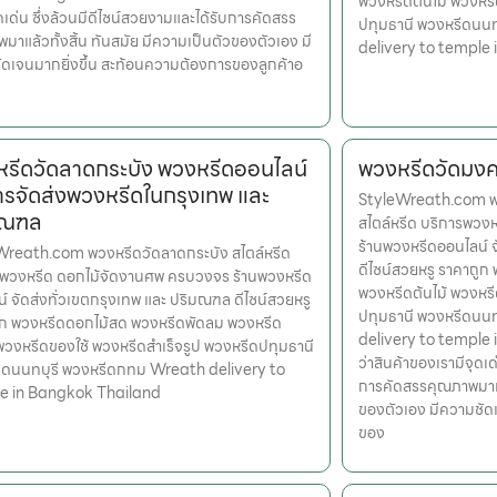
พวงหรีดต้นไม้ พวงหรี
ุดเด่น ซึ่งล้วนมีดีไซน์สวยงามและได้รับการคัดสรร
ปทุมธานี พวงหรีดนน
มาแล้วทั้งสิ้น ทันสมัย มีความเป็นตัวของตัวเอง มี
delivery to temple
ดเจนมากยิ่งขึ้น สะท้อนความต้องการของลูกค้าอ
รีดวัดลาดกระบัง พวงหรีดออนไลน์
พวงหรีดวัดมงคล
ารจัดส่งพวงหรีดในกรุงเทพ และ
StyleWreath.com พว
มณฑล
สไตล์หรีด บริการพว
ร้านพวงหรีดออนไลน์ 
Wreath.com พวงหรีดวัดลาดกระบัง สไตล์หรีด
ดีไซน์สวยหรู ราคาถู
รพวงหรีด ดอกไม้จัดงานศพ ครบวงจร ร้านพวงหรีด
พวงหรีดต้นไม้ พวงหรี
์ จัดส่งทั่วเขตกรุงเทพ และ ปริมณฑล ดีไซน์สวยหรู
ปทุมธานี พวงหรีดนน
ูก พวงหรีดดอกไม้สด พวงหรีดพัดลม พวงหรีด
delivery to temple i
 พวงหรีดของใช้ พวงหรีดสำเร็จรูป พวงหรีดปทุมธานี
ว่าสินค้าของเรามีจุดเด
ีดนนทบุรี พวงหรีดกทม Wreath delivery to
การคัดสรรคุณภาพมาแล้
e in Bangkok Thailand
ของตัวเอง มีความชัด
ของ