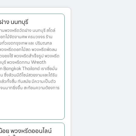
ฝาง นนทบุรี
นพวงหรีดวัดฝาง นนทบุรี สไตล์
ดอกไม้จัดงานศพ ครบวงจร ร้าน
่งทั่วเขตกรุงเทพ และ ปริมณฑล
ก พวงหรีดดอกไม้สด พวงหรีดพัดลม
ดของใช้ พวงหรีดสำเร็จรูป พวงหรีด
ทบุรี พวงหรีดกทม Wreath
n Bangkok Thailand เราเชื่อมั่น
่น ซึ่งล้วนมีดีไซน์สวยงามและได้รับ
วทั้งสิ้น ทันสมัย มีความเป็นตัว
เจนมากยิ่งขึ้น สะท้อนความต้องการ
น้อย พวงหรีดออนไลน์