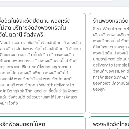
ื่อวัดในจังหวัดปัตตานี พวงหรีด
ร้านพวงหรีดวัด
ม้สด บริการจัดส่งพวงหรีดใน
StyleWreath.com ร้า
วัดปัตตานี จัดส่งฟรี
หรีด บริการพวงหรีด 
พวงหรีดออนไลน์ จัดส
reath.com รายชื่อวัดในจังหวัดปัตตานี พวงหรีด
ดีไซน์สวยหรู ราคาถู
สด บริการจัดส่งพวงหรีดในจังหวัดปัตตานี ตัวแทน
พวงหรีดต้นไม้ พวงหรี
้สึกแสดงความอาลัย สไตล์หรีด บริการพวงหรีด
ปทุมธานี พวงหรีดนน
จัดงานศพ ครบวงจร ร้านพวงหรีดออนไลน์ จัดส่ง
delivery to temple i
ตกรุงเทพ และ ปริมณฑล ดีไซน์สวยหรู ราคาถูก
ว่าสินค้าของเรามีจุดเด
ดดอกไม้สด พวงหรีดพัดลม พวงหรีดต้นไม้
การคัดสรรคุณภาพมาแล้
ดของใช้ พวงหรีดสำเร็จรูป พวงหรีดปทุมธานี
ของตัวเอง มีความชัด
ีดนนทบุรี พวงหรีดกทม Wreath delivery to
ของลูก
 in Bangkok Thailand เราเชื่อมั่นว่าสินค้าของ
ุดเด่น ซึ่งล้วนมีดีไซน์สวยงามและได้รับการคัดสรร
มาแล้วทั้ง
รีดพัดลมดอกไม้สด
พวงหรีดวัดไทร