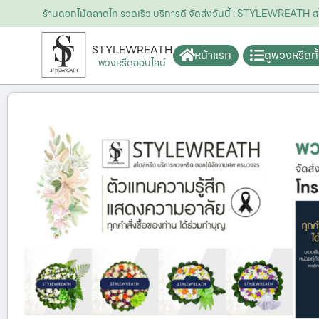
ร้านดอกไม้ตลาดไท รวดเร็ว บริการดี จัดส่งวันนี้ : STYLEWREATH ส
STYLEWREATH
หน้าแรก
ดูพวงหรีดท
พวงหรีดออนไลน์