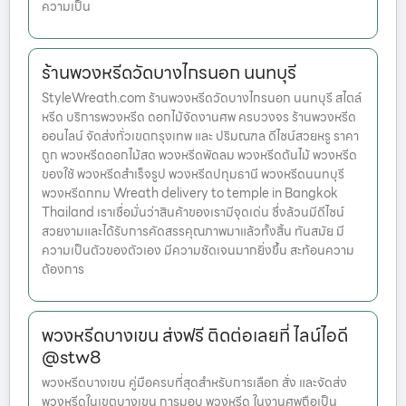
ความเป็น
ร้านพวงหรีดวัดบางไกรนอก นนทบุรี
StyleWreath.com ร้านพวงหรีดวัดบางไกรนอก นนทบุรี สไตล์
หรีด บริการพวงหรีด ดอกไม้จัดงานศพ ครบวงจร ร้านพวงหรีด
ออนไลน์ จัดส่งทั่วเขตกรุงเทพ และ ปริมณฑล ดีไซน์สวยหรู ราคา
ถูก พวงหรีดดอกไม้สด พวงหรีดพัดลม พวงหรีดต้นไม้ พวงหรีด
ของใช้ พวงหรีดสำเร็จรูป พวงหรีดปทุมธานี พวงหรีดนนทบุรี
พวงหรีดกทม Wreath delivery to temple in Bangkok
Thailand เราเชื่อมั่นว่าสินค้าของเรามีจุดเด่น ซึ่งล้วนมีดีไซน์
สวยงามและได้รับการคัดสรรคุณภาพมาแล้วทั้งสิ้น ทันสมัย มี
ความเป็นตัวของตัวเอง มีความชัดเจนมากยิ่งขึ้น สะท้อนความ
ต้องการ
พวงหรีดบางเขน ส่งฟรี ติดต่อเลยที่ ไลน์ไอดี
@stw8
พวงหรีดบางเขน คู่มือครบที่สุดสำหรับการเลือก สั่ง และจัดส่ง
พวงหรีดในเขตบางเขน การมอบ พวงหรีด ในงานศพถือเป็น