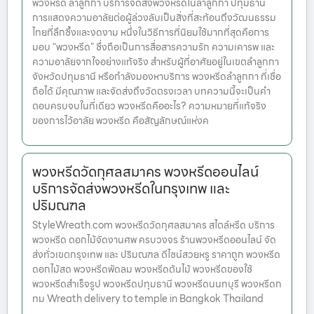
พวงหรีด ลําลูกกา บริการจัดส่งพวงหรีดในลําลูกกา ปทุมธานี
การแสดงความอาลัยต่อผู้ล่วงลับเป็นสิ่งที่สะท้อนถึงวัฒนธรรม
ไทยที่ลึกซึ้งและงดงาม หนึ่งในวิธีการที่นิยมใช้มากที่สุดคือการ
มอบ “พวงหรีด” ซึ่งถือเป็นการสื่อสารความรัก ความเคารพ และ
ความอาลัยจากใจอย่างแท้จริง สำหรับผู้ที่อาศัยอยู่ในเขตลำลูกกา
จังหวัดปทุมธานี หรือกำลังมองหาบริการ พวงหรีดลำลูกกา ที่เชื่อ
ถือได้ มีคุณภาพ และจัดส่งถึงวัดตรงเวลา บทความนี้จะเป็นคำ
ตอบครบจบในที่เดียว พวงหรีดคืออะไร? ความหมายที่แท้จริง
ของการไว้อาลัย พวงหรีด คือสัญลักษณ์แห่งค
พวงหรีดวัดกุศลสมาคร พวงหรีดออนไลน์
บริการจัดส่งพวงหรีดในกรุงเทพ และ
ปริมณฑล
StyleWreath.com พวงหรีดวัดกุศลสมาคร สไตล์หรีด บริการ
พวงหรีด ดอกไม้จัดงานศพ ครบวงจร ร้านพวงหรีดออนไลน์ จัด
ส่งทั่วเขตกรุงเทพ และ ปริมณฑล ดีไซน์สวยหรู ราคาถูก พวงหรีด
ดอกไม้สด พวงหรีดพัดลม พวงหรีดต้นไม้ พวงหรีดของใช้
พวงหรีดสำเร็จรูป พวงหรีดปทุมธานี พวงหรีดนนทบุรี พวงหรีดก
ทม Wreath delivery to temple in Bangkok Thailand