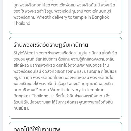
ถูก พวงหรีดดอกไม้สด พวงหรีดพัดลม พวงหรีดต้นไม้ พวงหรีด
ของใช้ พวงหรีดสำเร็จรูป พวงหรีดปทุมธานี พวงหรีดนนทบุรี
พวงหรีดกทม Wreath delivery to temple in Bangkok
Thailand
ร้านพวงหรีดวัดราษฏร์มหานิกาย
StyleWreath.com ร้านพวงหรีดวัดราษฏร์มหานิกาย สไตล์หรีด
ขอขอบคุณที่เรียกใช้บริการ ตัวแทนความรู้สึกแสดงความอาลัย
สไตล์หรีด บริการพวงหรีด ดอกไม้จัดงานศพ ครบวงจร ร้าน
พวงหรีดออนไลน์ จัดส่งทั่วเขตกรุงเทพ และ ปริมณฑล ดีไซน์สวย
หรู ราคาถูก พวงหรีดดอกไม้สด พวงหรีดพัดลม พวงหรีดต้นไม้
พวงหรีดของใช้ พวงหรีดสำเร็จรูป พวงหรีดปทุมธานี พวงหรีด
นนทบุรี พวงหรีดกทม Wreath delivery to temple in
Bangkok Thailand เราเชื่อมั่นว่าสินค้าของเรามีจุดเด่น ซึ่ง
ล้วนมีดีไซน์สวยงามและได้รับการคัดสรรคุณภาพมาแล้วทั้งสิ้น
ทันสมัย ม
ดอกไม้ที่ใช้ในงานศพ