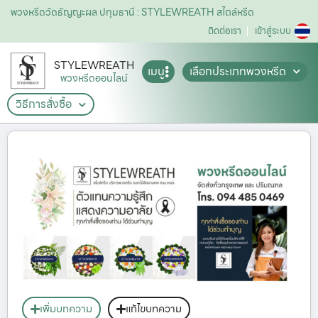
พวงหรีดวัดธัญญะผล ปทุมธานี : STYLEWREATH สไตล์หรีด
ติดต่อเรา
เข้าสู่ระบบ
STYLEWREATH
เมนู
เลือกประเภทพวงหรีด
พวงหรีดออนไลน์
วิธีการสั่งซื้อ
เพิ่มบทความ
แก้ไขบทความ