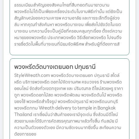
ธรรมเนียมสำคัญของสังคมไทยที่สืบทอดกันมายาวนาน
พวงหรีดไม่ได้เป็นเพียงเครื่องประดับในงานพิธีเท่านั้น แต่ยังเป็น
สัญลักษณ์ของความเคารพ ความอาลัย และการระลึกถึงผู้ล่วง
ลับ หากคุณกำลังค้นหา พวงหรีดบางเขน เพื่อส่งไปยังวัดในเขต
บางเขน บทความนี้จะเป็นคู่มือที่ครอบคลุมทุกเรื่อง ตั้งแต่ความ
หมายของพวงหรีด ประเภทพวงหรีด วิธีเลือกพวงหรีด ไปจนถึง
รายชื่อวัดในพื้นที่บางเขนที่นิยมจัดพิธีศพ สำหรับผู้ที่ต้องการสั
พวงหรีดวัดบางเตยนอก ปทุมธานี
StyleWreath.com พวงหรีดวัดบางเตยนอก ปทุมธานี สไตล์
หรีด บริการพวงหรีด ดอกไม้จัดงานศพ ครบวงจร ร้านพวงหรีด
ออนไลน์ จัดส่งทั่วเขตกรุงเทพ และ ปริมณฑล ดีไซน์สวยหรู ราคา
ถูก พวงหรีดดอกไม้สด พวงหรีดพัดลม พวงหรีดต้นไม้ พวงหรีด
ของใช้ พวงหรีดสำเร็จรูป พวงหรีดปทุมธานี พวงหรีดนนทบุรี
พวงหรีดกทม Wreath delivery to temple in Bangkok
Thailand เราเชื่อมั่นว่าสินค้าของเรามีจุดเด่น ซึ่งล้วนมีดีไซน์
สวยงามและได้รับการคัดสรรคุณภาพมาแล้วทั้งสิ้น ทันสมัย มี
ความเป็นตัวของตัวเอง มีความชัดเจนมากยิ่งขึ้น สะท้อนความ
ต้องการของ