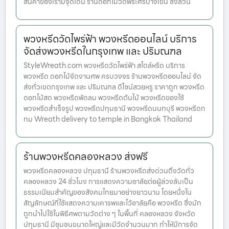
สินค้าของเรามีจุดเด่น ร้านดอกไม้วัดพระศรีบางเขน ซึ่งล้วน
พวงหรีดวัดไพร่ฟ้า พวงหรีดออนไลน์ บริการ
จัดส่งพวงหรีดในกรุงเทพ และ ปริมณฑล
StyleWreath.com พวงหรีดวัดไพร่ฟ้า สไตล์หรีด บริการ
พวงหรีด ดอกไม้จัดงานศพ ครบวงจร ร้านพวงหรีดออนไลน์ จัด
ส่งทั่วเขตกรุงเทพ และ ปริมณฑล ดีไซน์สวยหรู ราคาถูก พวงหรีด
ดอกไม้สด พวงหรีดพัดลม พวงหรีดต้นไม้ พวงหรีดของใช้
พวงหรีดสำเร็จรูป พวงหรีดปทุมธานี พวงหรีดนนทบุรี พวงหรีดก
ทม Wreath delivery to temple in Bangkok Thailand
ร้านพวงหรีดคลองหลวง ส่งฟรี
พวงหรีดคลองหลวง ปทุมธานี ร้านพวงหรีดส่งด่วนถึงวัดทั่ว
คลองหลวง 24 ชั่วโมง การแสดงความอาลัยต่อผู้ล่วงลับเป็น
ธรรมเนียมสำคัญของสังคมไทยมาอย่างยาวนาน โดยหนึ่งใน
สัญลักษณ์ที่ใช้แสดงความเคารพและไว้อาลัยคือ พวงหรีด ซึ่งมัก
ถูกนำไปใช้ในพิธีศพตามวัดต่าง ๆ ในพื้นที่ คลองหลวง จังหวัด
ปทุมธานี มีชุมชนขนาดใหญ่และมีวัดจำนวนมาก ทำให้มีการจัด