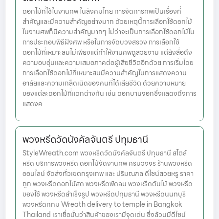
ดอกไม้ที่ใช้ในงานศพ ในสังคมไทย การจัดการศพเป็นเรื่องที่
สำคัญและมีความสำคัญอย่างมาก ด้วยเหตุนี้การเลือกใช้ดอกไม้
ในงานศพก็มีความสำคัญมากๆ ไม่ว่าจะเป็นการเลือกใช้ดอกไม้ใน
การประกอบพิธีฝังศพ หรือในการจัดบวงสรวง การเลือกใช้
ดอกไม้ที่เหมาะสมไม่เพียงแต่ทำให้งานศพดูสวยงาม แต่ยังสื่อถึง
ความอบอุ่นและความเสมอภาคต่อผู้เสียชีวิตอีกด้วย การเริ่มโดย
การเลือกใช้ดอกไม้ที่เหมาะสมมีความสำคัญในการแสดงความ
อาลัยและความเกล็ดเนิดของคนที่ได้เสียชีวิต ด้วยความหมาย
ของแต่ละดอกไม้ที่แตกต่างกัน เช่น ดอกบานจอกซึ่งแสดงถึงการ
แสดงค
พวงหรีดวัดนังคัลจันตรี ปทุมธานี
StyleWreath.com พวงหรีดวัดนังคัลจันตรี ปทุมธานี สไตล์
หรีด บริการพวงหรีด ดอกไม้จัดงานศพ ครบวงจร ร้านพวงหรีด
ออนไลน์ จัดส่งทั่วเขตกรุงเทพ และ ปริมณฑล ดีไซน์สวยหรู ราคา
ถูก พวงหรีดดอกไม้สด พวงหรีดพัดลม พวงหรีดต้นไม้ พวงหรีด
ของใช้ พวงหรีดสำเร็จรูป พวงหรีดปทุมธานี พวงหรีดนนทบุรี
พวงหรีดกทม Wreath delivery to temple in Bangkok
Thailand เราเชื่อมั่นว่าสินค้าของเรามีจุดเด่น ซึ่งล้วนมีดีไซน์