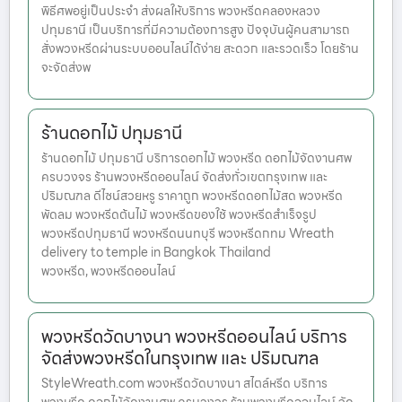
พิธีศพอยู่เป็นประจำ ส่งผลให้บริการ พวงหรีดคลองหลวง
ปทุมธานี เป็นบริการที่มีความต้องการสูง ปัจจุบันผู้คนสามารถ
สั่งพวงหรีดผ่านระบบออนไลน์ได้ง่าย สะดวก และรวดเร็ว โดยร้าน
จะจัดส่งพ
ร้านดอกไม้ ปทุมธานี
ร้านดอกไม้ ปทุมธานี บริการดอกไม้ พวงหรีด ดอกไม้จัดงานศพ
ครบวงจร ร้านพวงหรีดออนไลน์ จัดส่งทั่วเขตกรุงเทพ และ
ปริมณฑล ดีไซน์สวยหรู ราคาถูก พวงหรีดดอกไม้สด พวงหรีด
พัดลม พวงหรีดต้นไม้ พวงหรีดของใช้ พวงหรีดสำเร็จรูป
พวงหรีดปทุมธานี พวงหรีดนนทบุรี พวงหรีดกทม Wreath
delivery to temple in Bangkok Thailand
พวงหรีด, พวงหรีดออนไลน์
พวงหรีดวัดบางนา พวงหรีดออนไลน์ บริการ
จัดส่งพวงหรีดในกรุงเทพ และ ปริมณฑล
StyleWreath.com พวงหรีดวัดบางนา สไตล์หรีด บริการ