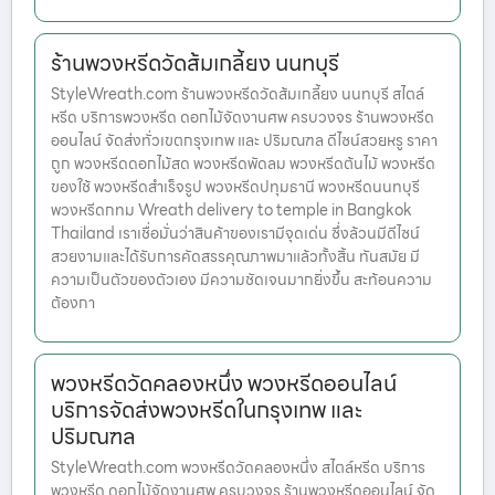
ร้านพวงหรีดวัดส้มเกลี้ยง นนทบุรี
StyleWreath.com ร้านพวงหรีดวัดส้มเกลี้ยง นนทบุรี สไตล์
หรีด บริการพวงหรีด ดอกไม้จัดงานศพ ครบวงจร ร้านพวงหรีด
ออนไลน์ จัดส่งทั่วเขตกรุงเทพ และ ปริมณฑล ดีไซน์สวยหรู ราคา
ถูก พวงหรีดดอกไม้สด พวงหรีดพัดลม พวงหรีดต้นไม้ พวงหรีด
ของใช้ พวงหรีดสำเร็จรูป พวงหรีดปทุมธานี พวงหรีดนนทบุรี
พวงหรีดกทม Wreath delivery to temple in Bangkok
Thailand เราเชื่อมั่นว่าสินค้าของเรามีจุดเด่น ซึ่งล้วนมีดีไซน์
สวยงามและได้รับการคัดสรรคุณภาพมาแล้วทั้งสิ้น ทันสมัย มี
ความเป็นตัวของตัวเอง มีความชัดเจนมากยิ่งขึ้น สะท้อนความ
ต้องกา
พวงหรีดวัดคลองหนึ่ง พวงหรีดออนไลน์
บริการจัดส่งพวงหรีดในกรุงเทพ และ
ปริมณฑล
StyleWreath.com พวงหรีดวัดคลองหนึ่ง สไตล์หรีด บริการ
พวงหรีด ดอกไม้จัดงานศพ ครบวงจร ร้านพวงหรีดออนไลน์ จัด