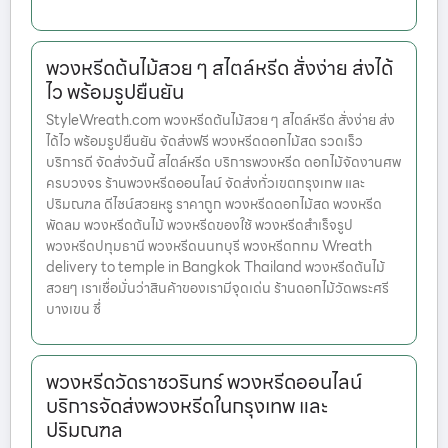
พวงหรีดต้นไม้สวย ๆ สไตล์หรีด สั่งง่าย ส่งได้
ไว พร้อมรูปยืนยัน
StyleWreath.com พวงหรีดต้นไม้สวย ๆ สไตล์หรีด สั่งง่าย ส่ง
ได้ไว พร้อมรูปยืนยัน จัดส่งฟรี พวงหรีดดอกไม้สด รวดเร็ว
บริการดี จัดส่งวันนี้ สไตล์หรีด บริการพวงหรีด ดอกไม้จัดงานศพ
ครบวงจร ร้านพวงหรีดออนไลน์ จัดส่งทั่วเขตกรุงเทพ และ
ปริมณฑล ดีไซน์สวยหรู ราคาถูก พวงหรีดดอกไม้สด พวงหรีด
พัดลม พวงหรีดต้นไม้ พวงหรีดของใช้ พวงหรีดสำเร็จรูป
พวงหรีดปทุมธานี พวงหรีดนนทบุรี พวงหรีดกทม Wreath
delivery to temple in Bangkok Thailand พวงหรีดต้นไม้
สวยๆ เราเชื่อมั่นว่าสินค้าของเรามีจุดเด่น ร้านดอกไม้วัดพระศรี
บางเขน ซึ่
พวงหรีดวัดราชวรินทร์ พวงหรีดออนไลน์
บริการจัดส่งพวงหรีดในกรุงเทพ และ
ปริมณฑล