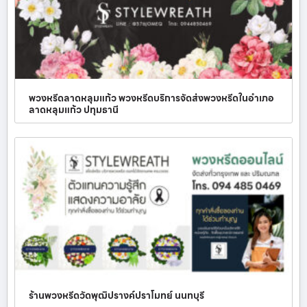
พวงหรีดลาดหลุมแก้ว พวงหรีดบริการจัดส่งพวงหรีดในอำเภอ
ลาดหลุมแก้ว ปทุมธานี
ร้านพวงหรีดวัดพุฒิปรางค์ปราโมทย์ นนทบุรี