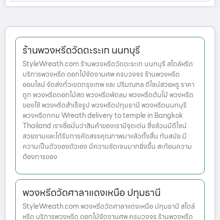
ร้านพวงหรีดวัดตะระเก นนทบุรี
StyleWreath.com ร้านพวงหรีดวัดตะระเก นนทบุรี สไตล์หรีด
บริการพวงหรีด ดอกไม้จัดงานศพ ครบวงจร ร้านพวงหรีด
ออนไลน์ จัดส่งทั่วเขตกรุงเทพ และ ปริมณฑล ดีไซน์สวยหรู ราคา
ถูก พวงหรีดดอกไม้สด พวงหรีดพัดลม พวงหรีดต้นไม้ พวงหรีด
ของใช้ พวงหรีดสำเร็จรูป พวงหรีดปทุมธานี พวงหรีดนนทบุรี
พวงหรีดกทม Wreath delivery to temple in Bangkok
Thailand เราเชื่อมั่นว่าสินค้าของเรามีจุดเด่น ซึ่งล้วนมีดีไซน์
สวยงามและได้รับการคัดสรรคุณภาพมาแล้วทั้งสิ้น ทันสมัย มี
ความเป็นตัวของตัวเอง มีความชัดเจนมากยิ่งขึ้น สะท้อนความ
ต้องการของ
พวงหรีดวัดศาลาแดงเหนือ ปทุมธานี
StyleWreath.com พวงหรีดวัดศาลาแดงเหนือ ปทุมธานี สไตล์
หรีด บริการพวงหรีด ดอกไม้จัดงานศพ ครบวงจร ร้านพวงหรีด