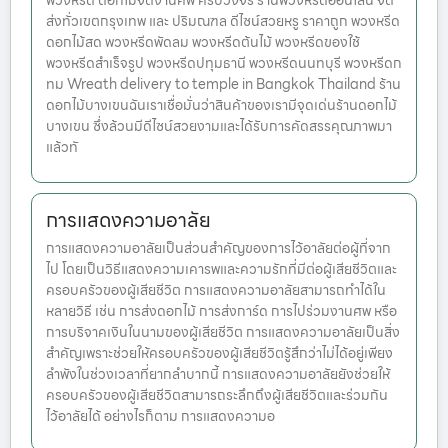
พวงหรีด ดอกไม้จัดงานศพ ครบวงจร ร้านพวงหรีดออนไลน์ จัด
ส่งทั่วเขตกรุงเทพ และ ปริมณฑล ดีไซน์สวยหรู ราคาถูก พวงหรีด
ดอกไม้สด พวงหรีดพัดลม พวงหรีดต้นไม้ พวงหรีดของใช้
พวงหรีดสำเร็จรูป พวงหรีดปทุมธานี พวงหรีดนนทบุรี พวงหรีดก
ทม Wreath delivery to temple in Bangkok Thailand ร้าน
ดอกไม้บางเขนฉันเราเชื่อมั่นว่าสินค้าของเรามีจุดเด่นร้านดอกไม้
บางเขน ซึ่งล้วนมีดีไซน์สวยงามและได้รับการคัดสรรคุณภาพมา
แล้วทั
การแสดงความอาลัย
การแสดงความอาลัยเป็นส่วนสำคัญของการไว้อาลัยต่อผู้ที่จาก
ไป โดยเป็นวิธีแสดงความเคารพและความรักที่มีต่อผู้เสียชีวิตและ
ครอบครัวของผู้เสียชีวิต การแสดงความอาลัยสามารถทำได้ใน
หลายวิธี เช่น การส่งดอกไม้ การส่งการ์ด การไปร่วมงานศพ หรือ
การบริจาคเงินในนามของผู้เสียชีวิต การแสดงความอาลัยเป็นสิ่ง
สำคัญเพราะช่วยให้ครอบครัวของผู้เสียชีวิตรู้สึกว่าไม่ได้อยู่เพียง
ลำพังในช่วงเวลาที่ยากลำบากนี้ การแสดงความอาลัยยังช่วยให้
ครอบครัวของผู้เสียชีวิตสามารถระลึกถึงผู้เสียชีวิตและร่วมกัน
ไว้อาลัยได้ อย่างไรก็ตาม การแสดงความอ