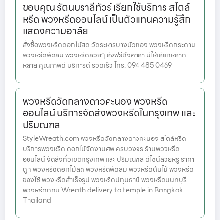
ขอบคุณ รัตนบราลีทัวร์ เรียกใช้บริการ สไตล์
หรีด พวงหรีดออนไลน์ เป็นตัวแทนความรู้สึก
แสดงความอาลัย
สั่งซื้อพวงหรีดดอกไม้สด วัดระหารบางบัวทอง พวงหรีดกระดาน
พวงหรีดพัดลม พวงหรีดสวยๆ ส่งฟรีถึงศาลา มีให้เลือกหลาก
หลาย คุณภาพดี บริการดี รวดเร็ว โทร. 094 485 0469
พวงหรีดวัดกลางดาวคะนอง พวงหรีด
ออนไลน์ บริการจัดส่งพวงหรีดในกรุงเทพ และ
ปริมณฑล
StyleWreath.com พวงหรีดวัดกลางดาวคะนอง สไตล์หรีด
บริการพวงหรีด ดอกไม้จัดงานศพ ครบวงจร ร้านพวงหรีด
ออนไลน์ จัดส่งทั่วเขตกรุงเทพ และ ปริมณฑล ดีไซน์สวยหรู ราคา
ถูก พวงหรีดดอกไม้สด พวงหรีดพัดลม พวงหรีดต้นไม้ พวงหรีด
ของใช้ พวงหรีดสำเร็จรูป พวงหรีดปทุมธานี พวงหรีดนนทบุรี
พวงหรีดกทม Wreath delivery to temple in Bangkok
Thailand