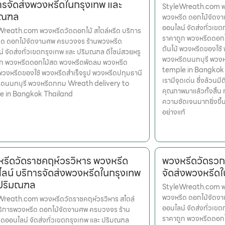
ารจัดส่งพวงหรีดในกรุงเทพ และ
StyleWreath.com พว
มณฑล
พวงหรีด ดอกไม้จัดง
ออนไลน์ จัดส่งทั่วเข
reath.com พวงหรีดวัดดอกไม้ สไตล์หรีด บริการ
ราคาถูก พวงหรีดดอก
ีด ดอกไม้จัดงานศพ ครบวงจร ร้านพวงหรีด
ต้นไม้ พวงหรีดของใช้
์ จัดส่งทั่วเขตกรุงเทพ และ ปริมณฑล ดีไซน์สวยหรู
พวงหรีดนนทบุรี พวง
ูก พวงหรีดดอกไม้สด พวงหรีดพัดลม พวงหรีด
temple in Bangkok Th
 พวงหรีดของใช้ พวงหรีดสำเร็จรูป พวงหรีดปทุมธานี
เรามีจุดเด่น ซึ่งล้วน
ีดนนทบุรี พวงหรีดกทม Wreath delivery to
คุณภาพมาแล้วทั้งสิ้น 
e in Bangkok Thailand
ความชัดเจนมากยิ่งขึ
อย่างแท้
รีดวัดราชคฤห์วรวิหาร พวงหรีด
พวงหรีดวัดรวก
ลน์ บริการจัดส่งพวงหรีดในกรุงเทพ
จัดส่งพวงหรีด
 ปริมณฑล
StyleWreath.com พว
พวงหรีด ดอกไม้จัดง
Wreath.com พวงหรีดวัดราชคฤห์วรวิหาร สไตล์
ออนไลน์ จัดส่งทั่วเข
ริการพวงหรีด ดอกไม้จัดงานศพ ครบวงจร ร้าน
ราคาถูก พวงหรีดดอก
ดออนไลน์ จัดส่งทั่วเขตกรุงเทพ และ ปริมณฑล