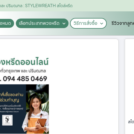
พ และ ปริมณฑล : STYLEWREATH สไตล์หรีด
ั้งหมด
เลือกประเภทพวงหรีด
วิธีการสั่งซื้อ
รีวิวจากลูก
สไต