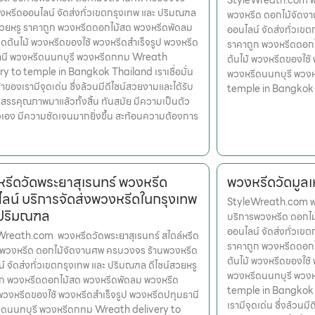
StyleWreath.com พว
งหรีดออนไลน์ จัดส่งทั่วเขตกรุงเทพ และ ปริมณฑล
พวงหรีด ดอกไม้จัดง
สวยหรู ราคาถูก พวงหรีดดอกไม้สด พวงหรีดพัดลม
ออนไลน์ จัดส่งทั่วเข
ดต้นไม้ พวงหรีดของใช้ พวงหรีดสำเร็จรูป พวงหรีด
ราคาถูก พวงหรีดดอก
านี พวงหรีดนนทบุรี พวงหรีดกทม Wreath
ต้นไม้ พวงหรีดของใช้
ry to temple in Bangkok Thailand เราเชื่อมั่น
พวงหรีดนนทบุรี พวง
้าของเรามีจุดเด่น ซึ่งล้วนมีดีไซน์สวยงามและได้รับ
temple in Bangkok
สรรคุณภาพมาแล้วทั้งสิ้น ทันสมัย มีความเป็นตัว
เอง มีความชัดเจนมากยิ่งขึ้น สะท้อนความต้องการ
รีดวัดพระยาสุเรนทร์ พวงหรีด
พวงหรีดวัดมูลเ
ลน์ บริการจัดส่งพวงหรีดในกรุงเทพ
StyleWreath.com พว
 ปริมณฑล
บริการพวงหรีด ดอกไ
ออนไลน์ จัดส่งทั่วเข
Wreath.com พวงหรีดวัดพระยาสุเรนทร์ สไตล์หรีด
ราคาถูก พวงหรีดดอก
รพวงหรีด ดอกไม้จัดงานศพ ครบวงจร ร้านพวงหรีด
ต้นไม้ พวงหรีดของใช้
์ จัดส่งทั่วเขตกรุงเทพ และ ปริมณฑล ดีไซน์สวยหรู
พวงหรีดนนทบุรี พวง
ูก พวงหรีดดอกไม้สด พวงหรีดพัดลม พวงหรีด
temple in Bangkok Th
 พวงหรีดของใช้ พวงหรีดสำเร็จรูป พวงหรีดปทุมธานี
เรามีจุดเด่น ซึ่งล้วน
ีดนนทบุรี พวงหรีดกทม Wreath delivery to