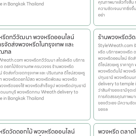
คุณภาพมาแล้วทั้งสิ้น 
e in Bangkok Thailand
ความชัดเจนมากยิ่งขึ
อย่า
รีดทวีวัฒนา พวงหรีดออนไลน์
ร้านพวงหรีดวัด
ารจัดส่งพวงหรีดในกรุงเทพ และ
StyleWreath.com ร้า
มณฑล
หรีด บริการพวงหรีด 
พวงหรีดออนไลน์ จัดส
Wreath.com พวงหรีดทวีวัฒนา สไตล์หรีด บริการ
ดีไซน์สวยหรู ราคาถู
ีด ดอกไม้จัดงานศพ ครบวงจร ร้านพวงหรีด
พวงหรีดต้นไม้ พวงหรี
์ จัดส่งทั่วเขตกรุงเทพ และ ปริมณฑล ดีไซน์สวยหรู
ปทุมธานี พวงหรีดนน
ูก พวงหรีดดอกไม้สด พวงหรีดพัดลม พวงหรีด
delivery to temple i
 พวงหรีดของใช้ พวงหรีดสำเร็จรูป พวงหรีดปทุมธานี
ว่าสินค้าของเรามีจุดเด
ีดนนทบุรี พวงหรีดกทม Wreath delivery to
การคัดสรรคุณภาพมาแล้
e in Bangkok Thailand
ของตัวเอง มีความชัด
ของล
รีดวัดดอกไม้ พวงหรีดออนไลน์
พวงหรีด ตลาด