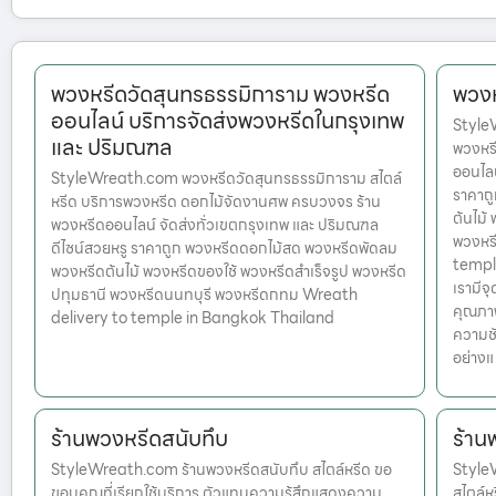
พวงหรีดวัดสุนทรธรรมิการาม พวงหรีด
พวงห
ออนไลน์ บริการจัดส่งพวงหรีดในกรุงเทพ
StyleW
และ ปริมณฑล
พวงหร
ออนไลน
StyleWreath.com พวงหรีดวัดสุนทรธรรมิการาม สไตล์
ราคาถ
หรีด บริการพวงหรีด ดอกไม้จัดงานศพ ครบวงจร ร้าน
ต้นไม้
พวงหรีดออนไลน์ จัดส่งทั่วเขตกรุงเทพ และ ปริมณฑล
พวงหร
ดีไซน์สวยหรู ราคาถูก พวงหรีดดอกไม้สด พวงหรีดพัดลม
temple
พวงหรีดต้นไม้ พวงหรีดของใช้ พวงหรีดสำเร็จรูป พวงหรีด
เรามีจ
ปทุมธานี พวงหรีดนนทบุรี พวงหรีดกทม Wreath
คุณภาพ
delivery to temple in Bangkok Thailand
ความชั
อย่างแ
ร้านพวงหรีดสนับทึบ
ร้าน
StyleWreath.com ร้านพวงหรีดสนับทึบ สไตล์หรีด ขอ
Style
ขอบคุณที่เรียกใช้บริการ ตัวแทนความรู้สึกแสดงความ
สไตล์