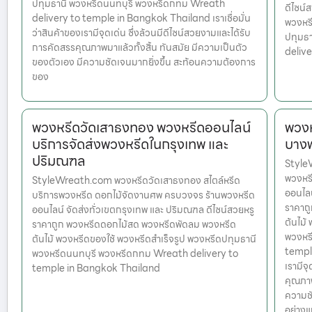
ปทุมธานี พวงหรีดนนทบุรี พวงหรีดกทม Wreath
ดีไซน์
delivery to temple in Bangkok Thailand เราเชื่อมั่น
พวงหรี
ว่าสินค้าของเรามีจุดเด่น ซึ่งล้วนมีดีไซน์สวยงามและได้รับ
ปทุมธ
การคัดสรรคุณภาพมาแล้วทั้งสิ้น ทันสมัย มีความเป็นตัว
deliv
ของตัวเอง มีความชัดเจนมากยิ่งขึ้น สะท้อนความต้องการ
ของ
พวงหรีดวัดเสาธงทอง พวงหรีดออนไลน์
พวงห
บริการจัดส่งพวงหรีดในกรุงเทพ และ
บางพ
ปริมณฑล
StyleW
พวงหร
StyleWreath.com พวงหรีดวัดเสาธงทอง สไตล์หรีด
ออนไลน
บริการพวงหรีด ดอกไม้จัดงานศพ ครบวงจร ร้านพวงหรีด
ราคาถ
ออนไลน์ จัดส่งทั่วเขตกรุงเทพ และ ปริมณฑล ดีไซน์สวยหรู
ต้นไม้
ราคาถูก พวงหรีดดอกไม้สด พวงหรีดพัดลม พวงหรีด
พวงหร
ต้นไม้ พวงหรีดของใช้ พวงหรีดสำเร็จรูป พวงหรีดปทุมธานี
temple
พวงหรีดนนทบุรี พวงหรีดกทม Wreath delivery to
เรามีจ
temple in Bangkok Thailand
คุณภาพ
ความชั
อย่างแ