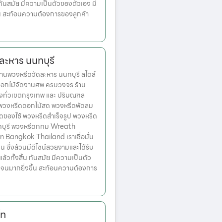
ทันสมัย มีความเป็นตัวของตัวเอง มี
้น สะท้อนความต้องการของลูกค้า
ละหาร นนทบุรี
นพวงหรีดวัดละหาร นนทบุรี สไตล์
ดอกไม้จัดงานศพ ครบวงจร ร้าน
่งทั่วเขตกรุงเทพ และ ปริมณฑล
ก พวงหรีดดอกไม้สด พวงหรีดพัดลม
ดของใช้ พวงหรีดสำเร็จรูป พวงหรีด
ทบุรี พวงหรีดกทม Wreath
n Bangkok Thailand เราเชื่อมั่น
่น ซึ่งล้วนมีดีไซน์สวยงามและได้รับ
วทั้งสิ้น ทันสมัย มีความเป็นตัว
เจนมากยิ่งขึ้น สะท้อนความต้องการ
ไท