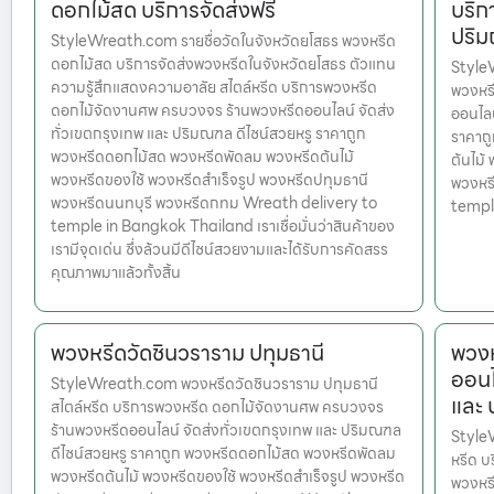
ดอกไม้สด บริการจัดส่งฟรี
บริก
ปริ
StyleWreath.com รายชื่อวัดในจังหวัดยโสธร พวงหรีด
ดอกไม้สด บริการจัดส่งพวงหรีดในจังหวัดยโสธร ตัวแทน
StyleW
ความรู้สึกแสดงความอาลัย สไตล์หรีด บริการพวงหรีด
พวงหร
ดอกไม้จัดงานศพ ครบวงจร ร้านพวงหรีดออนไลน์ จัดส่ง
ออนไลน
ทั่วเขตกรุงเทพ และ ปริมณฑล ดีไซน์สวยหรู ราคาถูก
ราคาถ
พวงหรีดดอกไม้สด พวงหรีดพัดลม พวงหรีดต้นไม้
ต้นไม้
พวงหรีดของใช้ พวงหรีดสำเร็จรูป พวงหรีดปทุมธานี
พวงหร
พวงหรีดนนทบุรี พวงหรีดกทม Wreath delivery to
templ
temple in Bangkok Thailand เราเชื่อมั่นว่าสินค้าของ
เรามีจุดเด่น ซึ่งล้วนมีดีไซน์สวยงามและได้รับการคัดสรร
คุณภาพมาแล้วทั้งสิ้น
พวงหรีดวัดชินวราราม ปทุมธานี
พวงห
ออนไ
StyleWreath.com พวงหรีดวัดชินวราราม ปทุมธานี
และ
สไตล์หรีด บริการพวงหรีด ดอกไม้จัดงานศพ ครบวงจร
ร้านพวงหรีดออนไลน์ จัดส่งทั่วเขตกรุงเทพ และ ปริมณฑล
Style
ดีไซน์สวยหรู ราคาถูก พวงหรีดดอกไม้สด พวงหรีดพัดลม
หรีด บ
พวงหรีดต้นไม้ พวงหรีดของใช้ พวงหรีดสำเร็จรูป พวงหรีด
พวงหรี