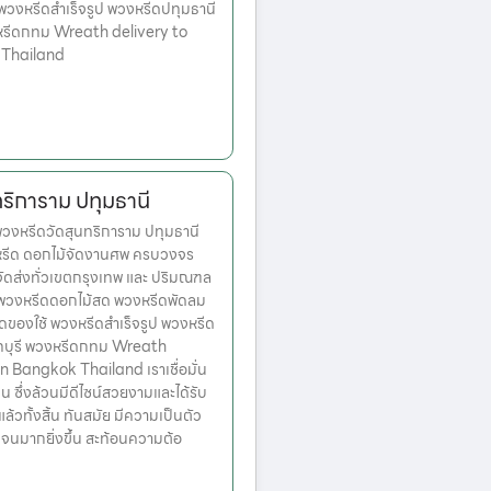
 พวงหรีดสำเร็จรูป พวงหรีดปทุมธานี
หรีดกทม Wreath delivery to
 Thailand
ริการาม ปทุมธานี
งหรีดวัดสุนทริการาม ปทุมธานี
งหรีด ดอกไม้จัดงานศพ ครบวงจร
จัดส่งทั่วเขตกรุงเทพ และ ปริมณฑล
ก พวงหรีดดอกไม้สด พวงหรีดพัดลม
ดของใช้ พวงหรีดสำเร็จรูป พวงหรีด
ทบุรี พวงหรีดกทม Wreath
n Bangkok Thailand เราเชื่อมั่น
่น ซึ่งล้วนมีดีไซน์สวยงามและได้รับ
วทั้งสิ้น ทันสมัย มีความเป็นตัว
จนมากยิ่งขึ้น สะท้อนความต้อ