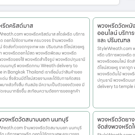
รีดคริสต์มาส
พวงหรีดวัดหนั
ออนไลน์ บริการ
reath.com พวงหรีดคริสต์มาส สไตล์หรีด บริการ
และ ปริมณฑล
ีด ดอกไม้จัดงานศพ ครบวงจร ร้านพวงหรีด
์ จัดส่งทั่วเขตกรุงเทพ และ ปริมณฑล ดีไซน์สวยหรู
StyleWreath.com พว
ูก พวงหรีดดอกไม้สด พวงหรีดพัดลม พวงหรีด
หรีด บริการพวงหรีด 
 พวงหรีดของใช้ พวงหรีดสำเร็จรูป พวงหรีดปทุมธานี
พวงหรีดออนไลน์ จัดส
ีดนนทบุรี พวงหรีดกทม Wreath delivery to
ดีไซน์สวยหรู ราคาถู
 in Bangkok Thailand เราเชื่อมั่นว่าสินค้าของ
พวงหรีดต้นไม้ พวงหรี
ุดเด่น ซึ่งล้วนมีดีไซน์สวยงามและได้รับการคัดสรร
ปทุมธานี พวงหรีดนน
มาแล้วทั้งสิ้น ทันสมัย มีความเป็นตัวของตัวเอง มี
delivery to temple
ดเจนมากยิ่งขึ้น สะท้อนความต้องการของลูกค้า
พวงหรีดวัดสนามนอก นนทบุรี
พวงหรีดวัดยาง
จัดส่งพวงหรีด
Wreath.com ร้านพวงหรีดวัดสนามนอก นนทบุรี
หรีด บริการพวงหรีด ดอกไม้จัดงานศพ ครบวงจร