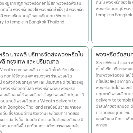
ต้นไม้ พวงหรีดของใช้
สวยหรู ราคาถูก พวงหรีดดอกไม้สด พวงหรีดพัดลม
พวงหรีดนนทบุรี พวง
ดต้นไม้ พวงหรีดของใช้ พวงหรีดสำเร็จรูป พวงหรีด
temple in Bangkok
านี พวงหรีดนนทบุรี พวงหรีดกทม Wreath
ery to temple in Bangkok Thailand
รีด บางพลี บริการจัดส่งพวงหรีดใน
พวงหรีดวัดสุนท
ลี กรุงเทพ และ ปริมณฑล
StyleWreath.com พว
สไตล์หรีด บริการพว
reath.com พวงหรีด บางพลี สไตล์หรีด บริการ
ร้านพวงหรีดออนไลน์ 
ีด ดอกไม้จัดงานศพ ครบวงจร ร้านพวงหรีด
ดีไซน์สวยหรู ราคาถู
์ จัดส่งทั่วเขตกรุงเทพ และ ปริมณฑล ดีไซน์สวยหรู
พวงหรีดต้นไม้ พวงหรี
ูก พวงหรีดดอกไม้สด พวงหรีดพัดลม พวงหรีด
ปทุมธานี พวงหรีดนน
 พวงหรีดของใช้ พวงหรีดสำเร็จรูป พวงหรีดปทุมธานี
delivery to temple i
ีดนนทบุรี พวงหรีดกทม Wreath delivery to
ว่าสินค้าของเรามีจุดเด
 in Bangkok Thailand เราเชื่อมั่นว่าสินค้าของ
การคัดสรรคุณภาพมาแล้
ุดเด่น ซึ่งล้วนมีดีไซน์สวยงามและได้รับการคัดสรร
ของตัวเอง มีความชัดเ
มาแล้วทั้งสิ้น ทันสมัย มีความเป็นตัวของตัวเอง มี
งการข
ดเจนมากยิ่งขึ้น สะท้อนความต้องการของลูกค้า
ท้