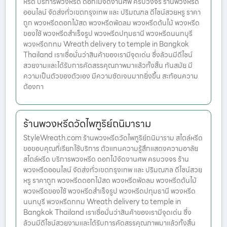
หรีด บริการพวงหรีด ดอกไม้จัดงานศพ ครบวงจร ร้านพวงหรีด
ออนไลน์ จัดส่งทั่วเขตกรุงเทพ และ ปริมณฑล ดีไซน์สวยหรู ราคา
ถูก พวงหรีดดอกไม้สด พวงหรีดพัดลม พวงหรีดต้นไม้ พวงหรีด
ของใช้ พวงหรีดสำเร็จรูป พวงหรีดปทุมธานี พวงหรีดนนทบุรี
พวงหรีดกทม Wreath delivery to temple in Bangkok
Thailand เราเชื่อมั่นว่าสินค้าของเรามีจุดเด่น ซึ่งล้วนมีดีไซน์
สวยงามและได้รับการคัดสรรคุณภาพมาแล้วทั้งสิ้น ทันสมัย มี
ความเป็นตัวของตัวเอง มีความชัดเจนมากยิ่งขึ้น สะท้อนความ
ต้องกา
ร้านพวงหรีดวัดไพฑูริย์ถนิมาราม
StyleWreath.com ร้านพวงหรีดวัดไพฑูริย์ถนิมาราม สไตล์หรีด
ขอขอบคุณที่เรียกใช้บริการ ตัวแทนความรู้สึกแสดงความอาลัย
สไตล์หรีด บริการพวงหรีด ดอกไม้จัดงานศพ ครบวงจร ร้าน
พวงหรีดออนไลน์ จัดส่งทั่วเขตกรุงเทพ และ ปริมณฑล ดีไซน์สวย
หรู ราคาถูก พวงหรีดดอกไม้สด พวงหรีดพัดลม พวงหรีดต้นไม้
พวงหรีดของใช้ พวงหรีดสำเร็จรูป พวงหรีดปทุมธานี พวงหรีด
นนทบุรี พวงหรีดกทม Wreath delivery to temple in
Bangkok Thailand เราเชื่อมั่นว่าสินค้าของเรามีจุดเด่น ซึ่ง
ล้วนมีดีไซน์สวยงามและได้รับการคัดสรรคุณภาพมาแล้วทั้งสิ้น