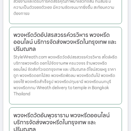
สวยงามและได้รับการคัดสรรคุณภาพมาแล้วทั้งสิ้น ทันสมัย มี
ความเป็นตัวของตัวเอง มีความชัดเจนมากยิ่งขึ้น สะท้อนความ
ต้องการข
พวงหรีดวัดอัปสรสวรรค์วรวิหาร พวงหรีด
ออนไลน์ บริการจัดส่งพวงหรีดในกรุงเทพ และ
ปริมณฑล
StyleWreath.com พวงหรีดวัดอัปสรสวรรค์วรวิหาร สไตล์หรีด
บริการพวงหรีด ดอกไม้จัดงานศพ ครบวงจร ร้านพวงหรีด
ออนไลน์ จัดส่งทั่วเขตกรุงเทพ และ ปริมณฑล ดีไซน์สวยหรู ราคา
ถูก พวงหรีดดอกไม้สด พวงหรีดพัดลม พวงหรีดต้นไม้ พวงหรีด
ของใช้ พวงหรีดสำเร็จรูป พวงหรีดปทุมธานี พวงหรีดนนทบุรี
พวงหรีดกทม Wreath delivery to temple in Bangkok
Thailand
พวงหรีดวัดอัมพุวราราม พวงหรีดออนไลน์
บริการจัดส่งพวงหรีดในกรุงเทพ และ
ปริมณฑล