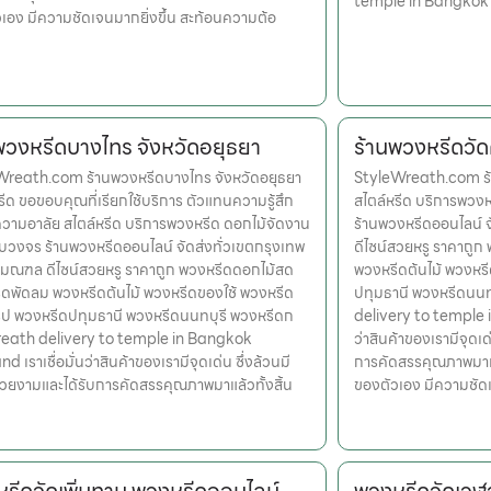
temple in Bangkok
เอง มีความชัดเจนมากยิ่งขึ้น สะท้อนความต้อ
พวงหรีดบางไทร จังหวัดอยุธยา
ร้านพวงหรีดวัดศ
Wreath.com ร้านพวงหรีดบางไทร จังหวัดอยุธยา
StyleWreath.com ร้า
รีด ขอขอบคุณที่เรียกใช้บริการ ตัวแทนความรู้สึก
สไตล์หรีด บริการพว
ามอาลัย สไตล์หรีด บริการพวงหรีด ดอกไม้จัดงาน
ร้านพวงหรีดออนไลน์ 
วงจร ร้านพวงหรีดออนไลน์ จัดส่งทั่วเขตกรุงเทพ
ดีไซน์สวยหรู ราคาถู
ิมณฑล ดีไซน์สวยหรู ราคาถูก พวงหรีดดอกไม้สด
พวงหรีดต้นไม้ พวงหรี
ดพัดลม พวงหรีดต้นไม้ พวงหรีดของใช้ พวงหรีด
ปทุมธานี พวงหรีดนน
รูป พวงหรีดปทุมธานี พวงหรีดนนทบุรี พวงหรีดก
delivery to temple i
eath delivery to temple in Bangkok
ว่าสินค้าของเรามีจุดเด
d เราเชื่อมั่นว่าสินค้าของเรามีจุดเด่น ซึ่งล้วนมี
การคัดสรรคุณภาพมาแล้
สวยงามและได้รับการคัดสรรคุณภาพมาแล้วทั้งสิ้น
ของตัวเอง มีความชัด