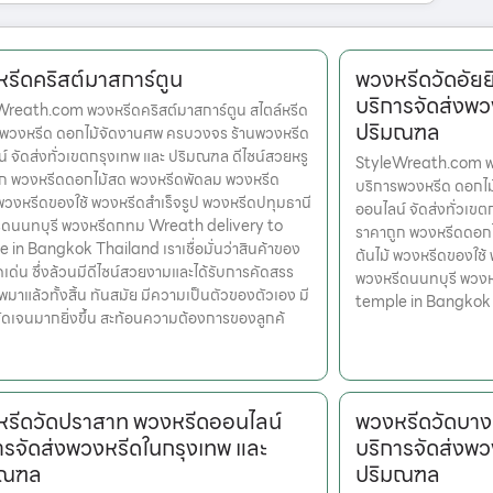
รีดคริสต์มาสการ์ตูน
พวงหรีดวัดอัย
บริการจัดส่งพว
reath.com พวงหรีดคริสต์มาสการ์ตูน สไตล์หรีด
ปริมณฑล
รพวงหรีด ดอกไม้จัดงานศพ ครบวงจร ร้านพวงหรีด
์ จัดส่งทั่วเขตกรุงเทพ และ ปริมณฑล ดีไซน์สวยหรู
StyleWreath.com พวง
ูก พวงหรีดดอกไม้สด พวงหรีดพัดลม พวงหรีด
บริการพวงหรีด ดอกไ
 พวงหรีดของใช้ พวงหรีดสำเร็จรูป พวงหรีดปทุมธานี
ออนไลน์ จัดส่งทั่วเข
ีดนนทบุรี พวงหรีดกทม Wreath delivery to
ราคาถูก พวงหรีดดอก
 in Bangkok Thailand เราเชื่อมั่นว่าสินค้าของ
ต้นไม้ พวงหรีดของใช้
ุดเด่น ซึ่งล้วนมีดีไซน์สวยงามและได้รับการคัดสรร
พวงหรีดนนทบุรี พวง
มาแล้วทั้งสิ้น ทันสมัย มีความเป็นตัวของตัวเอง มี
temple in Bangkok
ดเจนมากยิ่งขึ้น สะท้อนความต้องการของลูกค้
รีดวัดปราสาท พวงหรีดออนไลน์
พวงหรีดวัดบาง
ารจัดส่งพวงหรีดในกรุงเทพ และ
บริการจัดส่งพว
มณฑล
ปริมณฑล