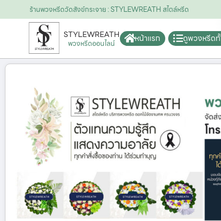
ร้านพวงหรีดวัดสังข์กระจาย : STYLEWREATH สไตล์หรีด
STYLEWREATH
หน้าแรก
ดูพวงหรีดท
พวงหรีดออนไลน์