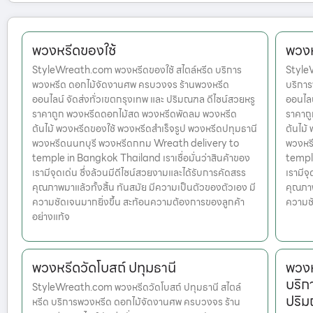
พวงหรีดของใช้
พวงห
StyleWreath.com พวงหรีดของใช้ สไตล์หรีด บริการ
StyleW
พวงหรีด ดอกไม้จัดงานศพ ครบวงจร ร้านพวงหรีด
บริกา
ออนไลน์ จัดส่งทั่วเขตกรุงเทพ และ ปริมณฑล ดีไซน์สวยหรู
ออนไลน
ราคาถูก พวงหรีดดอกไม้สด พวงหรีดพัดลม พวงหรีด
ราคาถ
ต้นไม้ พวงหรีดของใช้ พวงหรีดสำเร็จรูป พวงหรีดปทุมธานี
ต้นไม้
พวงหรีดนนทบุรี พวงหรีดกทม Wreath delivery to
พวงหร
temple in Bangkok Thailand เราเชื่อมั่นว่าสินค้าของ
temple
เรามีจุดเด่น ซึ่งล้วนมีดีไซน์สวยงามและได้รับการคัดสรร
เรามีจ
คุณภาพมาแล้วทั้งสิ้น ทันสมัย มีความเป็นตัวของตัวเอง มี
คุณภาพ
ความชัดเจนมากยิ่งขึ้น สะท้อนความต้องการของลูกค้า
ความชั
อย่างแท้จ
พวงหรีดวัดโบสถ์ ปทุมธานี
พวงห
บริก
StyleWreath.com พวงหรีดวัดโบสถ์ ปทุมธานี สไตล์
ปริ
หรีด บริการพวงหรีด ดอกไม้จัดงานศพ ครบวงจร ร้าน