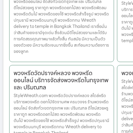
พวงหรีดออนไลน์ จัดส่งทั่วเขตกรุงเทพ และ ปริมณฑล
Style
ดีไซน์สวยหรู ราคาถูก พวงหรีดดอกไม้สด พวงหรีดพัดลม
บริกา
พวงหรีดต้นไม้ พวงหรีดของใช้ พวงหรีดสำเร็จรูป พวงหรีด
ออนไลน
ปทุมธานี พวงหรีดนนทบุรี พวงหรีดกทม Wreath
ราคาถ
delivery to temple in Bangkok Thailand เราเชื่อมั่น
ต้นไม้
ว่าสินค้าของเรามีจุดเด่น ซึ่งล้วนมีดีไซน์สวยงามและได้รับ
พวงหร
การคัดสรรคุณภาพมาแล้วทั้งสิ้น ทันสมัย มีความเป็นตัว
templ
ของตัวเอง มีความชัดเจนมากยิ่งขึ้น สะท้อนความต้องการ
ของลูกค
พวงหรีดวัดปรางค์หลวง พวงหรีด
พวงห
ออนไลน์ บริการจัดส่งพวงหรีดในกรุงเทพ
Style
และ ปริมณฑล
สไตล์
ร้านพว
StyleWreath.com พวงหรีดวัดปรางค์หลวง สไตล์หรีด
ดีไซน์
บริการพวงหรีด ดอกไม้จัดงานศพ ครบวงจร ร้านพวงหรีด
พวงหรี
ออนไลน์ จัดส่งทั่วเขตกรุงเทพ และ ปริมณฑล ดีไซน์สวยหรู
ปทุมธ
ราคาถูก พวงหรีดดอกไม้สด พวงหรีดพัดลม พวงหรีด
delive
ต้นไม้ พวงหรีดของใช้ พวงหรีดสำเร็จรูป พวงหรีดปทุมธานี
ว่าสินค
พวงหรีดนนทบุรี พวงหรีดกทม Wreath delivery to
การคัด