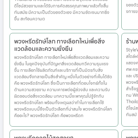
ของตัว
ดีไซน์สวยงามและได้รับการคัดสรรคุณภาพมาแล้วทั้งสิ้น
งการข
ทันสมัย มีความเป็นตัวของตัวเอง มีความชัดเจนมากยิ่ง
ขึ้น สะท้อนความต
พวงหรีดรักษ์โลก ทางเลือกใหม่เพื่อสิ่ง
ร้าน
แวดล้อมและความยั่งยืน
Style
สไตล์ห
พวงหรีดรักษ์โลก ทางเลือกใหม่เพื่อสิ่งแวดล้อมและความ
แสดงคว
ยั่งยืน ในยุคปัจจุบันที่ปัญหาสิ่งแวดล้อมทวีความรุนแรง
ศพ ครบ
ขึ้น การเลือกใช้ผลิตภัณฑ์และบริการที่เป็นมิตรกับสิ่ง
และ ปร
แวดล้อมจึงกลายเป็นสิ่งสำคัญ หนึ่งในตัวอย่างที่เห็นได้ชัด
พวงหรี
คือ พวงหรีดรักษ์โลก ซึ่งเป็นทางเลือกที่ตอบโจทย์ทั้งใน
สำเร็จ
ด้านความสวยงาม ความเคารพต่อผู้ล่วงลับ และความรับ
ทม Wr
ผิดชอบต่อสิ่งแวดล้อม บทความนี้จะพาคุณไปรู้จักกับ
Thailan
พวงหรีดรักษ์โลก พร้อมทั้งเหตุผลว่าทำไมการเลือกใช้
ดีไซน์
พวงหรีดแบบนี้จึงเป็นตัวเลือกที่น่าสนใจ พวงหรีดรักษ์โลก
ทันสมั
คืออะไร? พวงหรีดรักษ์โลก คือพวงหรีดท