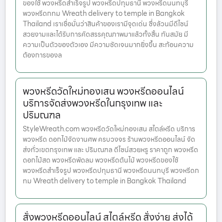
ของใช้ พวงหรีดสำเร็จรูป พวงหรีดปทุมธานี พวงหรีดนนทบุรี
พวงหรีดกทม Wreath delivery to temple in Bangkok
Thailand เราเชื่อมั่นว่าสินค้าของเรามีจุดเด่น ซึ่งล้วนมีดีไซน์
สวยงามและได้รับการคัดสรรคุณภาพมาแล้วทั้งสิ้น ทันสมัย มี
ความเป็นตัวของตัวเอง มีความชัดเจนมากยิ่งขึ้น สะท้อนความ
ต้องการของล
พวงหรีดวัดใหม่ทองเสน พวงหรีดออนไลน์
บริการจัดส่งพวงหรีดในกรุงเทพ และ
ปริมณฑล
StyleWreath.com พวงหรีดวัดใหม่ทองเสน สไตล์หรีด บริการ
พวงหรีด ดอกไม้จัดงานศพ ครบวงจร ร้านพวงหรีดออนไลน์ จัด
ส่งทั่วเขตกรุงเทพ และ ปริมณฑล ดีไซน์สวยหรู ราคาถูก พวงหรีด
ดอกไม้สด พวงหรีดพัดลม พวงหรีดต้นไม้ พวงหรีดของใช้
พวงหรีดสำเร็จรูป พวงหรีดปทุมธานี พวงหรีดนนทบุรี พวงหรีดก
ทม Wreath delivery to temple in Bangkok Thailand
สั่งพวงหรีดออนไลน์ สไตล์หรีด สั่งง่าย ส่งได้