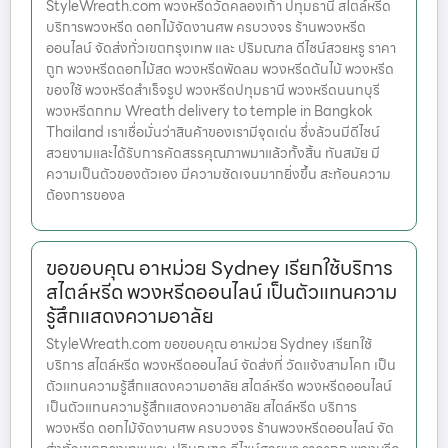
StyleWreath.com พวงหรีดวัดคลองเก้า ปทุมธานี สไตล์หรีด
บริการพวงหรีด ดอกไม้จัดงานศพ ครบวงจร ร้านพวงหรีด
ออนไลน์ จัดส่งทั่วเขตกรุงเทพ และ ปริมณฑล ดีไซน์สวยหรู ราคา
ถูก พวงหรีดดอกไม้สด พวงหรีดพัดลม พวงหรีดต้นไม้ พวงหรีด
ของใช้ พวงหรีดสำเร็จรูป พวงหรีดปทุมธานี พวงหรีดนนทบุรี
พวงหรีดกทม Wreath delivery to temple in Bangkok
Thailand เราเชื่อมั่นว่าสินค้าของเรามีจุดเด่น ซึ่งล้วนมีดีไซน์
สวยงามและได้รับการคัดสรรคุณภาพมาแล้วทั้งสิ้น ทันสมัย มี
ความเป็นตัวของตัวเอง มีความชัดเจนมากยิ่งขึ้น สะท้อนความ
ต้องการของล
ขอขอบคุณ อาหม่วย Sydney เรียกใช้บริการ
สไตล์หรีด พวงหรีดออนไลน์ เป็นตัวแทนความ
รู้สึกแสดงความอาลัย
StyleWreath.com ขอขอบคุณ อาหม่วย Sydney เรียกใช้
บริการ สไตล์หรีด พวงหรีดออนไลน์ จัดส่งที่ วัดแจ้งสามโคก เป็น
ตัวแทนความรู้สึกแสดงความอาลัย สไตล์หรีด พวงหรีดออนไลน์
เป็นตัวแทนความรู้สึกแสดงความอาลัย สไตล์หรีด บริการ
พวงหรีด ดอกไม้จัดงานศพ ครบวงจร ร้านพวงหรีดออนไลน์ จัด