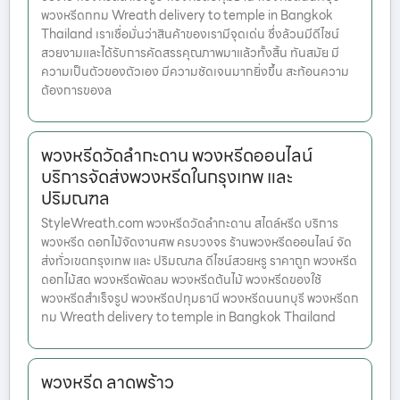
พวงหรีดกทม Wreath delivery to temple in Bangkok
Thailand เราเชื่อมั่นว่าสินค้าของเรามีจุดเด่น ซึ่งล้วนมีดีไซน์
สวยงามและได้รับการคัดสรรคุณภาพมาแล้วทั้งสิ้น ทันสมัย มี
ความเป็นตัวของตัวเอง มีความชัดเจนมากยิ่งขึ้น สะท้อนความ
ต้องการของล
พวงหรีดวัดลำกะดาน พวงหรีดออนไลน์
บริการจัดส่งพวงหรีดในกรุงเทพ และ
ปริมณฑล
StyleWreath.com พวงหรีดวัดลำกะดาน สไตล์หรีด บริการ
พวงหรีด ดอกไม้จัดงานศพ ครบวงจร ร้านพวงหรีดออนไลน์ จัด
ส่งทั่วเขตกรุงเทพ และ ปริมณฑล ดีไซน์สวยหรู ราคาถูก พวงหรีด
ดอกไม้สด พวงหรีดพัดลม พวงหรีดต้นไม้ พวงหรีดของใช้
พวงหรีดสำเร็จรูป พวงหรีดปทุมธานี พวงหรีดนนทบุรี พวงหรีดก
ทม Wreath delivery to temple in Bangkok Thailand
พวงหรีด ลาดพร้าว