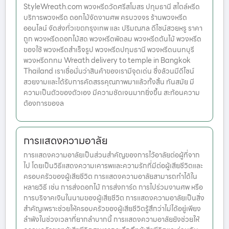
StyleWreath.com พวงหรีดวัดศรีสโมสร ปทุมธานี สไตล์หรีด
บริการพวงหรีด ดอกไม้จัดงานศพ ครบวงจร ร้านพวงหรีด
ออนไลน์ จัดส่งทั่วเขตกรุงเทพ และ ปริมณฑล ดีไซน์สวยหรู ราคา
ถูก พวงหรีดดอกไม้สด พวงหรีดพัดลม พวงหรีดต้นไม้ พวงหรีด
ของใช้ พวงหรีดสำเร็จรูป พวงหรีดปทุมธานี พวงหรีดนนทบุรี
พวงหรีดกทม Wreath delivery to temple in Bangkok
Thailand เราเชื่อมั่นว่าสินค้าของเรามีจุดเด่น ซึ่งล้วนมีดีไซน์
สวยงามและได้รับการคัดสรรคุณภาพมาแล้วทั้งสิ้น ทันสมัย มี
ความเป็นตัวของตัวเอง มีความชัดเจนมากยิ่งขึ้น สะท้อนความ
ต้องการของล
การแสดงความอาลัย
การแสดงความอาลัยเป็นส่วนสำคัญของการไว้อาลัยต่อผู้ที่จาก
ไป โดยเป็นวิธีแสดงความเคารพและความรักที่มีต่อผู้เสียชีวิตและ
ครอบครัวของผู้เสียชีวิต การแสดงความอาลัยสามารถทำได้ใน
หลายวิธี เช่น การส่งดอกไม้ การส่งการ์ด การไปร่วมงานศพ หรือ
การบริจาคเงินในนามของผู้เสียชีวิต การแสดงความอาลัยเป็นสิ่ง
สำคัญเพราะช่วยให้ครอบครัวของผู้เสียชีวิตรู้สึกว่าไม่ได้อยู่เพียง
ลำพังในช่วงเวลาที่ยากลำบากนี้ การแสดงความอาลัยยังช่วยให้