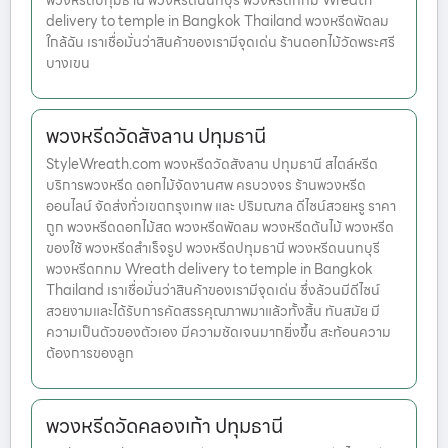
พวงหรีดปทุมธานี พวงหรีดนนทบุรี พวงหรีดกทม Wreath
delivery to temple in Bangkok Thailand พวงหรีดพัดลม
ใกล้ฉัน เราเชื่อมั่นว่าสินค้าของเรามีจุดเด่น ร้านดอกไม้วัดพระศรี
บางเขน
พวงหรีดวัดสังลาน ปทุมธานี
StyleWreath.com พวงหรีดวัดสังลาน ปทุมธานี สไตล์หรีด
บริการพวงหรีด ดอกไม้จัดงานศพ ครบวงจร ร้านพวงหรีด
ออนไลน์ จัดส่งทั่วเขตกรุงเทพ และ ปริมณฑล ดีไซน์สวยหรู ราคา
ถูก พวงหรีดดอกไม้สด พวงหรีดพัดลม พวงหรีดต้นไม้ พวงหรีด
ของใช้ พวงหรีดสำเร็จรูป พวงหรีดปทุมธานี พวงหรีดนนทบุรี
พวงหรีดกทม Wreath delivery to temple in Bangkok
Thailand เราเชื่อมั่นว่าสินค้าของเรามีจุดเด่น ซึ่งล้วนมีดีไซน์
สวยงามและได้รับการคัดสรรคุณภาพมาแล้วทั้งสิ้น ทันสมัย มี
ความเป็นตัวของตัวเอง มีความชัดเจนมากยิ่งขึ้น สะท้อนความ
ต้องการของลูก
พวงหรีดวัดคลองเก้า ปทุมธานี