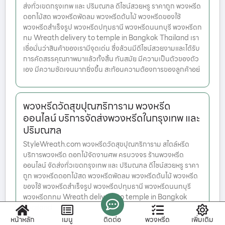
ส่งทั่วเขตกรุงเทพ และ ปริมณฑล ดีไซน์สวยหรู ราคาถูก พวงหรีด
ดอกไม้สด พวงหรีดพัดลม พวงหรีดต้นไม้ พวงหรีดของใช้
พวงหรีดสำเร็จรูป พวงหรีดปทุมธานี พวงหรีดนนทบุรี พวงหรีดก
ทม Wreath delivery to temple in Bangkok Thailand เรา
เชื่อมั่นว่าสินค้าของเรามีจุดเด่น ซึ่งล้วนมีดีไซน์สวยงามและได้รับ
การคัดสรรคุณภาพมาแล้วทั้งสิ้น ทันสมัย มีความเป็นตัวของตัว
เอง มีความชัดเจนมากยิ่งขึ้น สะท้อนความต้องการของลูกค้าอย่
พวงหรีดวัดสุขปุณฑริการาม พวงหรีด
ออนไลน์ บริการจัดส่งพวงหรีดในกรุงเทพ และ
ปริมณฑล
StyleWreath.com พวงหรีดวัดสุขปุณฑริการาม สไตล์หรีด
บริการพวงหรีด ดอกไม้จัดงานศพ ครบวงจร ร้านพวงหรีด
ออนไลน์ จัดส่งทั่วเขตกรุงเทพ และ ปริมณฑล ดีไซน์สวยหรู ราคา
ถูก พวงหรีดดอกไม้สด พวงหรีดพัดลม พวงหรีดต้นไม้ พวงหรีด
ของใช้ พวงหรีดสำเร็จรูป พวงหรีดปทุมธานี พวงหรีดนนทบุรี
พวงหรีดกทม Wreath delivery to temple in Bangkok
Thailand
หน้าหลัก
เมนู
ติดต่อ
พวงหรีด
เพิ่มเติม