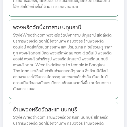
ครอบครัวของผู้เสียชีวิตสามารถระลึกถึงผู้เสียชีวิตและร่วมกัน
ไว้อาลัยได้ อย่างไรก็ตาม การแสดงความอ
พวงหรีดวัดบึงกาสาม ปทุมธานี
StyleWreath.com พวงหรีดวัดบึงกาสาม ปทุมธานี สไตล์หรีด
บริการพวงหรีด ดอกไม้จัดงานศพ ครบวงจร ร้านพวงหรีด
ออนไลน์ จัดส่งทั่วเขตกรุงเทพ และ ปริมณฑล ดีไซน์สวยหรู ราคา
ถูก พวงหรีดดอกไม้สด พวงหรีดพัดลม พวงหรีดต้นไม้ พวงหรีด
ของใช้ พวงหรีดสำเร็จรูป พวงหรีดปทุมธานี พวงหรีดนนทบุรี
พวงหรีดกทม Wreath delivery to temple in Bangkok
Thailand เราเชื่อมั่นว่าสินค้าของเรามีจุดเด่น ซึ่งล้วนมีดีไซน์
สวยงามและได้รับการคัดสรรคุณภาพมาแล้วทั้งสิ้น ทันสมัย มี
ความเป็นตัวของตัวเอง มีความชัดเจนมากยิ่งขึ้น สะท้อนความ
ต้องการของล
ร้านพวงหรีดวัดสะแก นนทบุรี
StyleWreath.com ร้านพวงหรีดวัดสะแก นนทบุรี สไตล์หรีด
บริการพวงหรีด ดอกไม้จัดงานศพ ครบวงจร ร้านพวงหรีด