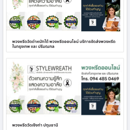
พวงหรีดวัดตำหนักใต้ พวงหรีดออนไลน์ บริการจัดส่งพวงหรีด
ในกรุงเทพ และ ปริมณฑล
พวงหรีดวัดเชิงท่า ปทุมธานี