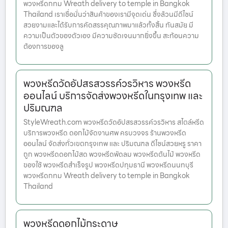
พวงหรีดกทม Wreath delivery to temple in Bangkok
Thailand เราเชื่อมั่นว่าสินค้าของเรามีจุดเด่น ซึ่งล้วนมีดีไซน์
สวยงามและได้รับการคัดสรรคุณภาพมาแล้วทั้งสิ้น ทันสมัย มี
ความเป็นตัวของตัวเอง มีความชัดเจนมากยิ่งขึ้น สะท้อนความ
ต้องการของลู
พวงหรีดวัดอัปสรสวรรค์วรวิหาร พวงหรีด
ออนไลน์ บริการจัดส่งพวงหรีดในกรุงเทพ และ
ปริมณฑล
StyleWreath.com พวงหรีดวัดอัปสรสวรรค์วรวิหาร สไตล์หรีด
บริการพวงหรีด ดอกไม้จัดงานศพ ครบวงจร ร้านพวงหรีด
ออนไลน์ จัดส่งทั่วเขตกรุงเทพ และ ปริมณฑล ดีไซน์สวยหรู ราคา
ถูก พวงหรีดดอกไม้สด พวงหรีดพัดลม พวงหรีดต้นไม้ พวงหรีด
ของใช้ พวงหรีดสำเร็จรูป พวงหรีดปทุมธานี พวงหรีดนนทบุรี
พวงหรีดกทม Wreath delivery to temple in Bangkok
Thailand
พวงหรีดดอกไม้กระดาษ