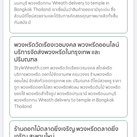
นนทบุรี พวงหรีดกทม Wreath delivery to temple in
Bangkok Thailand เราเชื่อมั่นว่าสินค้าของเรามีจุดเด่น ซึ่ง
ล้วนมีดีไซน์สวยงามและได้รับการคัดสรรคุณภาพมาแล้วทั้งสิ้น
ทันสมัย มี
พวงหรีดวัดเรืองเวชมงคล พวงหรีดออนไลน์
บริการจัดส่งพวงหรีดในกรุงเทพ และ
ปริมณฑล
StyleWreath.com พวงหรีดวัดเรืองเวชมงคล สไตล์หรีด
บริการพวงหรีด ดอกไม้จัดงานศพ ครบวงจร ร้านพวงหรีด
ออนไลน์ จัดส่งทั่วเขตกรุงเทพ และ ปริมณฑล ดีไซน์สวยหรู ราคา
ถูก พวงหรีดดอกไม้สด พวงหรีดพัดลม พวงหรีดต้นไม้ พวงหรีด
ของใช้ พวงหรีดสำเร็จรูป พวงหรีดปทุมธานี พวงหรีดนนทบุรี
พวงหรีดกทม Wreath delivery to temple in Bangkok
Thailand
ร้านดอกไม้ตลาดยิ่งเจริญ พวงหรีดตลาดยิ่ง
เจริญ สะพานใหม่