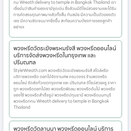
ทม Wreath delivery to temple in Bangkok Thailand เรา
เชื่อมั่นว่าสินค้าของเรามีจุดเด่น ซึ่งล้วนมีดีไซน์สวยงามและได้รับ
การคัดสรรคุณภาพมาแล้วทั้งสิ้น ทันสมัย มีความเป็นตัวของตัว
เอง มีความชัดเจนมากยิ่งขึ้น สะท้อนความต้องการของลูกค้า
อย่างแ
พวงหรีดวัดระฆังพรหมรังสี พวงหรีดออนไลน์
บริการจัดส่งพวงหรีดในกรุงเทพ และ
ปริมณฑล
StyleWreath.com พวงหรีดวัดระฆังพรหมรังสี สไตล์หรีด
บริการพวงหรีด ดอกไม้จัดงานศพ ครบวงจร ร้านพวงหรีด
ออนไลน์ จัดส่งทั่วเขตกรุงเทพ และ ปริมณฑล ดีไซน์สวยหรู ราคา
ถูก พวงหรีดดอกไม้สด พวงหรีดพัดลม พวงหรีดต้นไม้ พวงหรีด
ของใช้ พวงหรีดสำเร็จรูป พวงหรีดปทุมธานี พวงหรีดนนทบุรี
พวงหรีดกทม Wreath delivery to temple in Bangkok
Thailand
พวงหรีดวัดลานนา พวงหรีดออนไลน์ บริการ