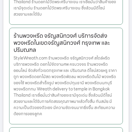
Thailand ร้านดอกไม้วัดพระศรีบางเขน เราเชื่อมั่นว่าสินค้าของ
เรามีจุดเด่น ร้านดอกไม้วัดพระศรีบางเขน ซึ่งล้วนมีดีไซน์
สวยงามและได้รับ
ร้านพวงหรีด จรัญสนิทวงศ์ บริการจัดส่ง
พวงหรีดในเขตจรัญสนิทวงศ์ กรุงเทพ และ
ปริมณฑล
StyleWreath.com ร้านพวงหรีด จรัญสนิทวงศ์ สไตล์หรีด
บริการพวงหรีด ดอกไม้จัดงานศพ ครบวงจร ร้านพวงหรีด
ออนไลน์ จัดส่งทั่วเขตกรุงเทพ และ ปริมณฑล ดีไซน์สวยหรู ราคา
ถูก พวงหรีดดอกไม้สด พวงหรีดพัดลม พวงหรีดต้นไม้ พวงหรีด
ของใช้ พวงหรีดสำเร็จรูป พวงหรีดปทุมธานี พวงหรีดนนทบุรี
พวงหรีดกทม Wreath delivery to temple in Bangkok
Thailand เราเชื่อมั่นว่าสินค้าของเรามีจุดเด่น ซึ่งล้วนมีดีไซน์
สวยงามและได้รับการคัดสรรคุณภาพมาแล้วทั้งสิ้น ทันสมัย มี
ความเป็นตัวของตัวเอง มีความชัดเจนมากยิ่งขึ้น สะท้อนความ
ต้องการของลูกค