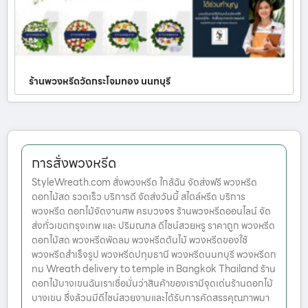
ร้านพวงหรีดวัดกระโจมทอง นนทบุรี
การสั่งพวงหรีด
StyleWreath.com สั่งพวงหรีด ใกล้ฉัน จัดส่งฟรี พวงหรีด
ดอกไม้สด รวดเร็ว บริการดี จัดส่งวันนี้ สไตล์หรีด บริการ
พวงหรีด ดอกไม้จัดงานศพ ครบวงจร ร้านพวงหรีดออนไลน์ จัด
ส่งทั่วเขตกรุงเทพ และ ปริมณฑล ดีไซน์สวยหรู ราคาถูก พวงหรีด
ดอกไม้สด พวงหรีดพัดลม พวงหรีดต้นไม้ พวงหรีดของใช้
พวงหรีดสำเร็จรูป พวงหรีดปทุมธานี พวงหรีดนนทบุรี พวงหรีดก
ทม Wreath delivery to temple in Bangkok Thailand ร้าน
ดอกไม้บางเขนฉันเราเชื่อมั่นว่าสินค้าของเรามีจุดเด่นร้านดอกไม้
บางเขน ซึ่งล้วนมีดีไซน์สวยงามและได้รับการคัดสรรคุณภาพมา