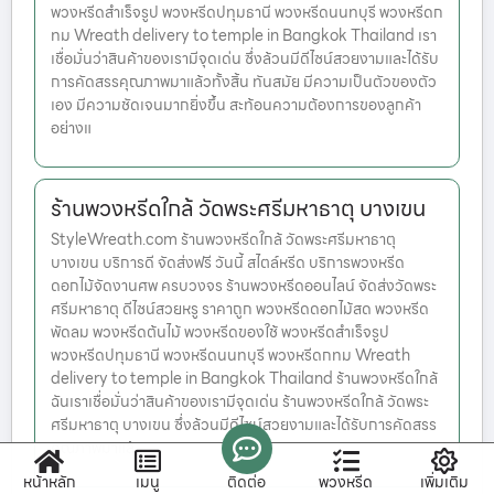
พวงหรีดสำเร็จรูป พวงหรีดปทุมธานี พวงหรีดนนทบุรี พวงหรีดก
ทม Wreath delivery to temple in Bangkok Thailand เรา
เชื่อมั่นว่าสินค้าของเรามีจุดเด่น ซึ่งล้วนมีดีไซน์สวยงามและได้รับ
การคัดสรรคุณภาพมาแล้วทั้งสิ้น ทันสมัย มีความเป็นตัวของตัว
เอง มีความชัดเจนมากยิ่งขึ้น สะท้อนความต้องการของลูกค้า
อย่างแ
ร้านพวงหรีดใกล้ วัดพระศรีมหาธาตุ บางเขน
StyleWreath.com ร้านพวงหรีดใกล้ วัดพระศรีมหาธาตุ
บางเขน บริการดี จัดส่งฟรี วันนี้ สไตล์หรีด บริการพวงหรีด
ดอกไม้จัดงานศพ ครบวงจร ร้านพวงหรีดออนไลน์ จัดส่งวัดพระ
ศรีมหาธาตุ ดีไซน์สวยหรู ราคาถูก พวงหรีดดอกไม้สด พวงหรีด
พัดลม พวงหรีดต้นไม้ พวงหรีดของใช้ พวงหรีดสำเร็จรูป
พวงหรีดปทุมธานี พวงหรีดนนทบุรี พวงหรีดกทม Wreath
delivery to temple in Bangkok Thailand ร้านพวงหรีดใกล้
ฉันเราเชื่อมั่นว่าสินค้าของเรามีจุดเด่น ร้านพวงหรีดใกล้ วัดพระ
ศรีมหาธาตุ บางเขน ซึ่งล้วนมีดีไซน์สวยงามและได้รับการคัดสรร
คุณภาพมาแล้
หน้าหลัก
เมนู
ติดต่อ
พวงหรีด
เพิ่มเติม