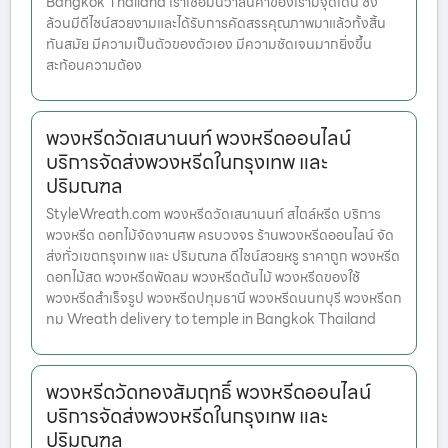
Bangkok Thailand เราเชื่อมั่นว่าสินค้าของเรามีจุดเด่น ซึ่ง
ล้วนมีดีไซน์สวยงามและได้รับการคัดสรรคุณภาพมาแล้วทั้งสิ้น
ทันสมัย มีความเป็นตัวของตัวเอง มีความชัดเจนมากยิ่งขึ้น
สะท้อนความต้อง
พวงหรีดวัดเสนานนท์ พวงหรีดออนไลน์
บริการจัดส่งพวงหรีดในกรุงเทพ และ
ปริมณฑล
StyleWreath.com พวงหรีดวัดเสนานนท์ สไตล์หรีด บริการ
พวงหรีด ดอกไม้จัดงานศพ ครบวงจร ร้านพวงหรีดออนไลน์ จัด
ส่งทั่วเขตกรุงเทพ และ ปริมณฑล ดีไซน์สวยหรู ราคาถูก พวงหรีด
ดอกไม้สด พวงหรีดพัดลม พวงหรีดต้นไม้ พวงหรีดของใช้
พวงหรีดสำเร็จรูป พวงหรีดปทุมธานี พวงหรีดนนทบุรี พวงหรีดก
ทม Wreath delivery to temple in Bangkok Thailand
พวงหรีดวัดทองสัมฤทธิ์ พวงหรีดออนไลน์
บริการจัดส่งพวงหรีดในกรุงเทพ และ
ปริมณฑล