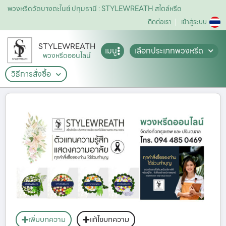
พวงหรีดวัดบางตะไนย์ ปทุมธานี : STYLEWREATH สไตล์หรีด
ติดต่อเรา
เข้าสู่ระบบ
STYLEWREATH
เมนู
เลือกประเภทพวงหรีด
พวงหรีดออนไลน์
วิธีการสั่งซื้อ
เพิ่มบทความ
แก้ไขบทความ