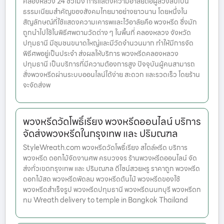
คลองหลวง 24 ชั่วโมง การแสดงความอาลัยต่อผู้ล่วงลับเป็น
ธรรมเนียมสำคัญของสังคมไทยมาอย่างยาวนาน โดยหนึ่งใน
สัญลักษณ์ที่ใช้แสดงความเคารพและไว้อาลัยคือ พวงหรีด ซึ่งมัก
ถูกนำไปใช้ในพิธีศพตามวัดต่าง ๆ ในพื้นที่ คลองหลวง จังหวัด
ปทุมธานี มีชุมชนขนาดใหญ่และมีวัดจำนวนมาก ทำให้มีการจัด
พิธีศพอยู่เป็นประจำ ส่งผลให้บริการ พวงหรีดคลองหลวง
ปทุมธานี เป็นบริการที่มีความต้องการสูง ปัจจุบันผู้คนสามารถ
สั่งพวงหรีดผ่านระบบออนไลน์ได้ง่าย สะดวก และรวดเร็ว โดยร้าน
จะจัดส่งพ
พวงหรีดวัดโพธิ์เรียง พวงหรีดออนไลน์ บริการ
จัดส่งพวงหรีดในกรุงเทพ และ ปริมณฑล
StyleWreath.com พวงหรีดวัดโพธิ์เรียง สไตล์หรีด บริการ
พวงหรีด ดอกไม้จัดงานศพ ครบวงจร ร้านพวงหรีดออนไลน์ จัด
ส่งทั่วเขตกรุงเทพ และ ปริมณฑล ดีไซน์สวยหรู ราคาถูก พวงหรีด
ดอกไม้สด พวงหรีดพัดลม พวงหรีดต้นไม้ พวงหรีดของใช้
พวงหรีดสำเร็จรูป พวงหรีดปทุมธานี พวงหรีดนนทบุรี พวงหรีดก
ทม Wreath delivery to temple in Bangkok Thailand