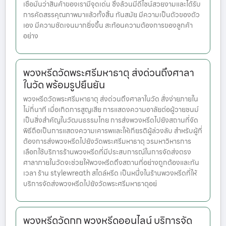
เชื่อมั่นว่าสินค้าของเรามีจุดเด่น ซึ่งล้วนมีดีไซน์สวยงามและได้รับ
การคัดสรรคุณภาพมาแล้วทั้งสิ้น ทันสมัย มีความเป็นตัวของตัว
เอง มีความชัดเจนมากยิ่งขึ้น สะท้อนความต้องการของลูกค้า
อย่าง
พวงหรีดวัดพระศรีมหาธาตุ ส่งด่วนถึงศาลา
ในวัด พร้อมรูปยืนยัน
พวงหรีดวัดพระศรีมหาธาตุ ส่งด่วนถึงศาลาในวัด สั่งง่ายภายใน
ไม่กี่นาที เมื่อเกิดการสูญเสีย การแสดงความอาลัยต่อผู้วายชนม์
เป็นสิ่งสำคัญในวัฒนธรรมไทย การส่งพวงหรีดไปยังสถานที่จัด
พิธีถือเป็นการแสดงความเคารพและให้เกียรติผู้ล่วงลับ สำหรับผู้ที่
ต้องการส่งพวงหรีดไปยังวัดพระศรีมหาธาตุ วรมหาวิหารการ
เลือกใช้บริการร้านพวงหรีดที่มีประสบการณ์ในการจัดส่งตรง
ศาลาภายในวัดจะช่วยให้พวงหรีดถึงสถานที่อย่างถูกต้องและทัน
เวลา ร้าน stylewreath สไตล์หรีด เป็นหนึ่งในร้านพวงหรีดที่ให้
บริการจัดส่งพวงหรีดไปยังวัดพระศรีมหาธาตุอย่
พวงหรีดวัดกก พวงหรีดออนไลน์ บริการจัด