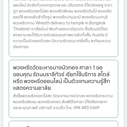
ออนไลน์ จัดส่งทั่วเขตกรุงเทพ และ ปริมณฑล ดีไซน์สวยหรู ราคา
ถูก พวงหรีดดอกไม้สด พวงหรีดพัดลม พวงหรีดต้นไม้ พวงหรีด
ของใช้ พวงหรีดสำเร็จรูป พวงหรีดปทุมธานี พวงหรีดนนทบุรี
พวงหรีดกทม Wreath delivery to temple in Bangkok
Thailand เราเชื่อมั่นว่าสินค้าของเรามีจุดเด่น ซึ่งล้วนมีดีไซน์
สวยงามและได้รับการคัดสรรคุณภาพมาแล้วทั้งสิ้น ทันสมัย มี
ความเป็นตัวของตัวเอง มีความชัดเจนมากยิ่งขึ้น สะท้อนความ
ต้องการข
พวงหรีดวัดระหารบางบัวทอง ศาลา 1 ขอ
ขอบคุณ รัตนบราลีทัวร์ เรียกใช้บริการ สไตล์
หรีด พวงหรีดออนไลน์ เป็นตัวแทนความรู้สึก
แสดงความอาลัย
สั่งซื้อพวงหรีดดอกไม้สด วัดระหารบางบัวทอง พวงหรีดกระดาน
พวงหรีดพัดลม พวงหรีดสวยๆ ส่งฟรีถึงศาลา มีให้เลือกหลาก
หลาย คุณภาพดี บริการดี รวดเร็ว โทร. 094 485 0469