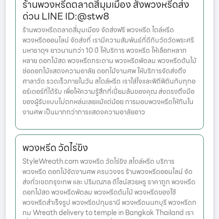
ร้านพวงหรีดตลาดสี่มุมเมือง สั่งพวงหรีดส่ง
ด่วน LINE ID:@stw8
ร้านพวงหรีดตลาดสี่มุมเมือง จัดส่งฟรี พวงหรีด ไตล์หรีด
พวงหรีดออนไลน์ จัดส่งที่ เรามีความสัมพันธ์ที่ดีกับวัดวัดพระศรี
มหาธาตุฯ ยาวนานกว่า 10 ปี ให้บริการ พวงหรีด ให้เลือกหลาก
หลาย ดอกไม้สด พวงหรีดกระดาน พวงหรีดพัดลม พวงหรีดต้นไม้
ช่อดอกไม้แสดงความอาลัย ดอกไม้งานศพ ให้บริการจัดส่งถึง
ศาลาวัด รวดเร็วภายในวัน สไตล์หรีด เราใส่ใจและพิถีพิถันกับทุกอ
อร์เดอร์ที่ได้รับ เพื่อให้ความรู้สึกที่เปี่ยมล้นของคุณ ส่งตรงถึงมือ
ของผู้รับแบบไม่ตกหล่นเลยแม้แต่น้อย การมอบพวงหรีดให้กันใน
งานศพ เป็นมากกว่าการแสดงความอาลัยอาว
พวงหรีด วัดไร่ขิง
StyleWreath.com พวงหรีด วัดไร่ขิง สไตล์หรีด บริการ
พวงหรีด ดอกไม้จัดงานศพ ครบวงจร ร้านพวงหรีดออนไลน์ จัด
ส่งทั่วเขตกรุงเทพ และ ปริมณฑล ดีไซน์สวยหรู ราคาถูก พวงหรีด
ดอกไม้สด พวงหรีดพัดลม พวงหรีดต้นไม้ พวงหรีดของใช้
พวงหรีดสำเร็จรูป พวงหรีดปทุมธานี พวงหรีดนนทบุรี พวงหรีดก
ทม Wreath delivery to temple in Bangkok Thailand เรา