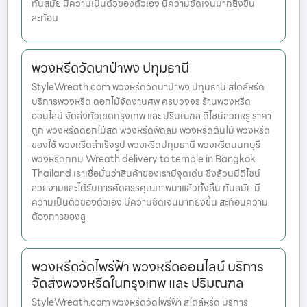
ทันสมัย มีความเป็นตัวของตัวเอง มีความชัดเจนมากยิ่งขึ้น
สะท้อน
พวงหรีดวัดนาป่าพง ปทุมธานี
StyleWreath.com พวงหรีดวัดนาป่าพง ปทุมธานี สไตล์หรีด
บริการพวงหรีด ดอกไม้จัดงานศพ ครบวงจร ร้านพวงหรีด
ออนไลน์ จัดส่งทั่วเขตกรุงเทพ และ ปริมณฑล ดีไซน์สวยหรู ราคา
ถูก พวงหรีดดอกไม้สด พวงหรีดพัดลม พวงหรีดต้นไม้ พวงหรีด
ของใช้ พวงหรีดสำเร็จรูป พวงหรีดปทุมธานี พวงหรีดนนทบุรี
พวงหรีดกทม Wreath delivery to temple in Bangkok
Thailand เราเชื่อมั่นว่าสินค้าของเรามีจุดเด่น ซึ่งล้วนมีดีไซน์
สวยงามและได้รับการคัดสรรคุณภาพมาแล้วทั้งสิ้น ทันสมัย มี
ความเป็นตัวของตัวเอง มีความชัดเจนมากยิ่งขึ้น สะท้อนความ
ต้องการของลู
พวงหรีดวัดไพร่ฟ้า พวงหรีดออนไลน์ บริการ
จัดส่งพวงหรีดในกรุงเทพ และ ปริมณฑล
StyleWreath.com พวงหรีดวัดไพร่ฟ้า สไตล์หรีด บริการ