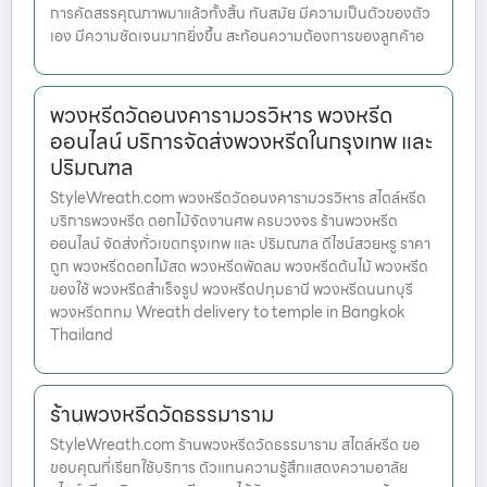
การคัดสรรคุณภาพมาแล้วทั้งสิ้น ทันสมัย มีความเป็นตัวของตัว
เอง มีความชัดเจนมากยิ่งขึ้น สะท้อนความต้องการของลูกค้าอ
พวงหรีดวัดอนงคารามวรวิหาร พวงหรีด
ออนไลน์ บริการจัดส่งพวงหรีดในกรุงเทพ และ
ปริมณฑล
StyleWreath.com พวงหรีดวัดอนงคารามวรวิหาร สไตล์หรีด
บริการพวงหรีด ดอกไม้จัดงานศพ ครบวงจร ร้านพวงหรีด
ออนไลน์ จัดส่งทั่วเขตกรุงเทพ และ ปริมณฑล ดีไซน์สวยหรู ราคา
ถูก พวงหรีดดอกไม้สด พวงหรีดพัดลม พวงหรีดต้นไม้ พวงหรีด
ของใช้ พวงหรีดสำเร็จรูป พวงหรีดปทุมธานี พวงหรีดนนทบุรี
พวงหรีดกทม Wreath delivery to temple in Bangkok
Thailand
ร้านพวงหรีดวัดธรรมาราม
StyleWreath.com ร้านพวงหรีดวัดธรรมาราม สไตล์หรีด ขอ
ขอบคุณที่เรียกใช้บริการ ตัวแทนความรู้สึกแสดงความอาลัย