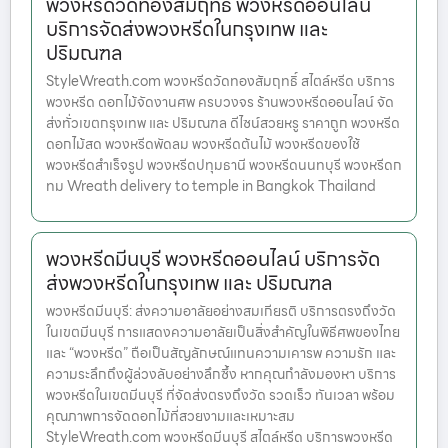
พวงหรีดวัดทองสัมฤทธิ์ พวงหรีดออนไลน์
บริการจัดส่งพวงหรีดในกรุงเทพ และ
ปริมณฑล
StyleWreath.com พวงหรีดวัดทองสัมฤทธิ์ สไตล์หรีด บริการ
พวงหรีด ดอกไม้จัดงานศพ ครบวงจร ร้านพวงหรีดออนไลน์ จัด
ส่งทั่วเขตกรุงเทพ และ ปริมณฑล ดีไซน์สวยหรู ราคาถูก พวงหรีด
ดอกไม้สด พวงหรีดพัดลม พวงหรีดต้นไม้ พวงหรีดของใช้
พวงหรีดสำเร็จรูป พวงหรีดปทุมธานี พวงหรีดนนทบุรี พวงหรีดก
ทม Wreath delivery to temple in Bangkok Thailand
พวงหรีดมีนบุรี พวงหรีดออนไลน์ บริการจัด
ส่งพวงหรีดในกรุงเทพ และ ปริมณฑล
พวงหรีดมีนบุรี: ส่งความอาลัยอย่างสมเกียรติ บริการตรงถึงวัด
ในเขตมีนบุรี การแสดงความอาลัยเป็นสิ่งสำคัญในพิธีศพของไทย
และ “พวงหรีด” ถือเป็นสัญลักษณ์แทนความเคารพ ความรัก และ
ความระลึกถึงผู้ล่วงลับอย่างลึกซึ้ง หากคุณกำลังมองหา บริการ
พวงหรีดในเขตมีนบุรี ที่จัดส่งตรงถึงวัด รวดเร็ว ทันเวลา พร้อม
คุณภาพการจัดดอกไม้ที่สวยงามและเหมาะสม
StyleWreath.com พวงหรีดมีนบุรี สไตล์หรีด บริการพวงหรีด