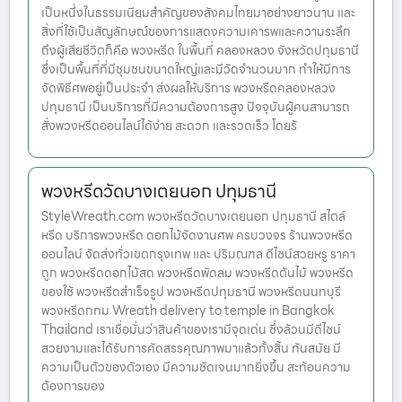
เป็นหนึ่งในธรรมเนียมสำคัญของสังคมไทยมาอย่างยาวนาน และ
สิ่งที่ใช้เป็นสัญลักษณ์ของการแสดงความเคารพและความระลึก
ถึงผู้เสียชีวิตก็คือ พวงหรีด ในพื้นที่ คลองหลวง จังหวัดปทุมธานี
ซึ่งเป็นพื้นที่ที่มีชุมชนขนาดใหญ่และมีวัดจำนวนมาก ทำให้มีการ
จัดพิธีศพอยู่เป็นประจำ ส่งผลให้บริการ พวงหรีดคลองหลวง
ปทุมธานี เป็นบริการที่มีความต้องการสูง ปัจจุบันผู้คนสามารถ
สั่งพวงหรีดออนไลน์ได้ง่าย สะดวก และรวดเร็ว โดยร้
พวงหรีดวัดบางเตยนอก ปทุมธานี
StyleWreath.com พวงหรีดวัดบางเตยนอก ปทุมธานี สไตล์
หรีด บริการพวงหรีด ดอกไม้จัดงานศพ ครบวงจร ร้านพวงหรีด
ออนไลน์ จัดส่งทั่วเขตกรุงเทพ และ ปริมณฑล ดีไซน์สวยหรู ราคา
ถูก พวงหรีดดอกไม้สด พวงหรีดพัดลม พวงหรีดต้นไม้ พวงหรีด
ของใช้ พวงหรีดสำเร็จรูป พวงหรีดปทุมธานี พวงหรีดนนทบุรี
พวงหรีดกทม Wreath delivery to temple in Bangkok
Thailand เราเชื่อมั่นว่าสินค้าของเรามีจุดเด่น ซึ่งล้วนมีดีไซน์
สวยงามและได้รับการคัดสรรคุณภาพมาแล้วทั้งสิ้น ทันสมัย มี
ความเป็นตัวของตัวเอง มีความชัดเจนมากยิ่งขึ้น สะท้อนความ
ต้องการของ