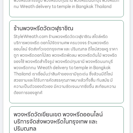
พวงหรีดสำเร็จรูป พวงหรีดปทุมธานี พวงหรีดนนทบุรี พวงหรีดก
ทม Wreath delivery to temple in Bangkok Thailand
ร้านพวงหรีดวัดเวฬุราชิณ
StyleWreath.com ร้านพวงหรีดวัดเวฬุราชิณ สไตล์หรีด
บริการพวงหรีด ดอกไม้จัดงานศพ ครบวงจร ร้านพวงหรีด
ออนไลน์ จัดส่งทั่วเขตกรุงเทพ และ ปริมณฑล ดีไซน์สวยหรู ราคา
ถูก พวงหรีดดอกไม้สด พวงหรีดพัดลม พวงหรีดต้นไม้ พวงหรีด
ของใช้ พวงหรีดสำเร็จรูป พวงหรีดปทุมธานี พวงหรีดนนทบุรี
พวงหรีดกทม Wreath delivery to temple in Bangkok
Thailand เราเชื่อมั่นว่าสินค้าของเรามีจุดเด่น ซึ่งล้วนมีดีไซน์
สวยงามและได้รับการคัดสรรคุณภาพมาแล้วทั้งสิ้น ทันสมัย มี
ความเป็นตัวของตัวเอง มีความชัดเจนมากยิ่งขึ้น สะท้อนความ
ต้องการของลูกค้
พวงหรีดวัดเขียนเขต พวงหรีดออนไลน์
บริการจัดส่งพวงหรีดในกรุงเทพ และ
ปริมณฑล