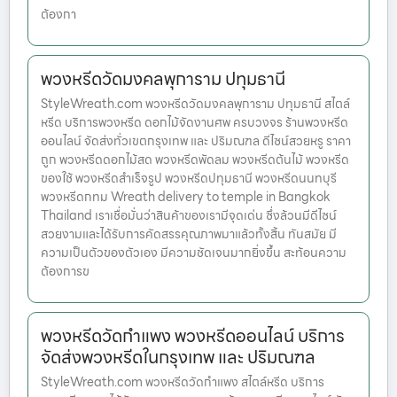
ต้องกา
พวงหรีดวัดมงคลพุการาม ปทุมธานี
StyleWreath.com พวงหรีดวัดมงคลพุการาม ปทุมธานี สไตล์
หรีด บริการพวงหรีด ดอกไม้จัดงานศพ ครบวงจร ร้านพวงหรีด
ออนไลน์ จัดส่งทั่วเขตกรุงเทพ และ ปริมณฑล ดีไซน์สวยหรู ราคา
ถูก พวงหรีดดอกไม้สด พวงหรีดพัดลม พวงหรีดต้นไม้ พวงหรีด
ของใช้ พวงหรีดสำเร็จรูป พวงหรีดปทุมธานี พวงหรีดนนทบุรี
พวงหรีดกทม Wreath delivery to temple in Bangkok
Thailand เราเชื่อมั่นว่าสินค้าของเรามีจุดเด่น ซึ่งล้วนมีดีไซน์
สวยงามและได้รับการคัดสรรคุณภาพมาแล้วทั้งสิ้น ทันสมัย มี
ความเป็นตัวของตัวเอง มีความชัดเจนมากยิ่งขึ้น สะท้อนความ
ต้องการข
พวงหรีดวัดกำแพง พวงหรีดออนไลน์ บริการ
จัดส่งพวงหรีดในกรุงเทพ และ ปริมณฑล
StyleWreath.com พวงหรีดวัดกำแพง สไตล์หรีด บริการ