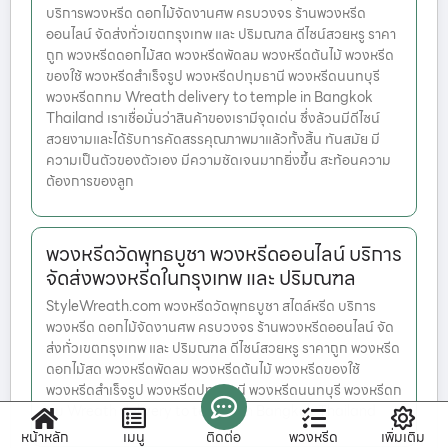
บริการพวงหรีด ดอกไม้จัดงานศพ ครบวงจร ร้านพวงหรีด
ออนไลน์ จัดส่งทั่วเขตกรุงเทพ และ ปริมณฑล ดีไซน์สวยหรู ราคา
ถูก พวงหรีดดอกไม้สด พวงหรีดพัดลม พวงหรีดต้นไม้ พวงหรีด
ของใช้ พวงหรีดสำเร็จรูป พวงหรีดปทุมธานี พวงหรีดนนทบุรี
พวงหรีดกทม Wreath delivery to temple in Bangkok
Thailand เราเชื่อมั่นว่าสินค้าของเรามีจุดเด่น ซึ่งล้วนมีดีไซน์
สวยงามและได้รับการคัดสรรคุณภาพมาแล้วทั้งสิ้น ทันสมัย มี
ความเป็นตัวของตัวเอง มีความชัดเจนมากยิ่งขึ้น สะท้อนความ
ต้องการของลูก
พวงหรีดวัดพุทธบูชา พวงหรีดออนไลน์ บริการ
จัดส่งพวงหรีดในกรุงเทพ และ ปริมณฑล
StyleWreath.com พวงหรีดวัดพุทธบูชา สไตล์หรีด บริการ
พวงหรีด ดอกไม้จัดงานศพ ครบวงจร ร้านพวงหรีดออนไลน์ จัด
ส่งทั่วเขตกรุงเทพ และ ปริมณฑล ดีไซน์สวยหรู ราคาถูก พวงหรีด
ดอกไม้สด พวงหรีดพัดลม พวงหรีดต้นไม้ พวงหรีดของใช้
พวงหรีดสำเร็จรูป พวงหรีดปทุมธานี พวงหรีดนนทบุรี พวงหรีดก
ทม Wreath delivery to temple in Bangkok Thailand
หน้าหลัก
เมนู
ติดต่อ
พวงหรีด
เพิ่มเติม