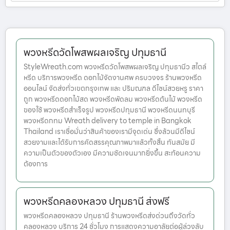
พวงหรีดวัดโพสพผลเจริญ ปทุมธานี
StyleWreath.com พวงหรีดวัดโพสพผลเจริญ ปทุมธานีว สไตล์
หรีด บริการพวงหรีด ดอกไม้จัดงานศพ ครบวงจร ร้านพวงหรีด
ออนไลน์ จัดส่งทั่วเขตกรุงเทพ และ ปริมณฑล ดีไซน์สวยหรู ราคา
ถูก พวงหรีดดอกไม้สด พวงหรีดพัดลม พวงหรีดต้นไม้ พวงหรีด
ของใช้ พวงหรีดสำเร็จรูป พวงหรีดปทุมธานี พวงหรีดนนทบุรี
พวงหรีดกทม Wreath delivery to temple in Bangkok
Thailand เราเชื่อมั่นว่าสินค้าของเรามีจุดเด่น ซึ่งล้วนมีดีไซน์
สวยงามและได้รับการคัดสรรคุณภาพมาแล้วทั้งสิ้น ทันสมัย มี
ความเป็นตัวของตัวเอง มีความชัดเจนมากยิ่งขึ้น สะท้อนความ
ต้องการ
พวงหรีดคลองหลวง ปทุมธานี ส่งฟรี
พวงหรีดคลองหลวง ปทุมธานี ร้านพวงหรีดส่งด่วนถึงวัดทั่ว
คลองหลวง บริการ 24 ชั่วโมง การแสดงความอาลัยต่อผู้ล่วงลับ