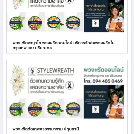
พวงหรีดพญาไท พวงหรีดออนไลน์ บริการจัดส่งพวงหรีดใน
กรุงเทพ และ ปริมณฑล
พวงหรีดวัดเทพสรธรรมาราม ปทุมธานี