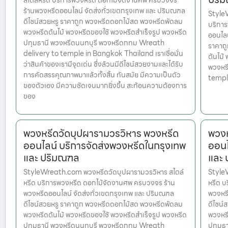
สไตล์หรีด บริการพวงหรีด ดอกไม้จัดงานศพ ครบวงจร
ร้านพวงหรีดออนไลน์ จัดส่งทั่วเขตกรุงเทพ และ ปริมณฑล
Style
ดีไซน์สวยหรู ราคาถูก พวงหรีดดอกไม้สด พวงหรีดพัดลม
บริกา
พวงหรีดต้นไม้ พวงหรีดของใช้ พวงหรีดสำเร็จรูป พวงหรีด
ออนไลน
ปทุมธานี พวงหรีดนนทบุรี พวงหรีดกทม Wreath
ราคาถ
delivery to temple in Bangkok Thailand เราเชื่อมั่น
ต้นไม้
ว่าสินค้าของเรามีจุดเด่น ซึ่งล้วนมีดีไซน์สวยงามและได้รับ
พวงหร
การคัดสรรคุณภาพมาแล้วทั้งสิ้น ทันสมัย มีความเป็นตัว
templ
ของตัวเอง มีความชัดเจนมากยิ่งขึ้น สะท้อนความต้องการ
ของ
พวงหรีดวัดบุปผารามวรวิหาร พวงหรีด
พวงห
ออนไลน์ บริการจัดส่งพวงหรีดในกรุงเทพ
ออนไ
และ ปริมณฑล
และ
StyleWreath.com พวงหรีดวัดบุปผารามวรวิหาร สไตล์
Style
หรีด บริการพวงหรีด ดอกไม้จัดงานศพ ครบวงจร ร้าน
หรีด บ
พวงหรีดออนไลน์ จัดส่งทั่วเขตกรุงเทพ และ ปริมณฑล
พวงหรี
ดีไซน์สวยหรู ราคาถูก พวงหรีดดอกไม้สด พวงหรีดพัดลม
ดีไซน์
พวงหรีดต้นไม้ พวงหรีดของใช้ พวงหรีดสำเร็จรูป พวงหรีด
พวงหรี
ปทุมธานี พวงหรีดนนทบุรี พวงหรีดกทม Wreath
ปทุมธ