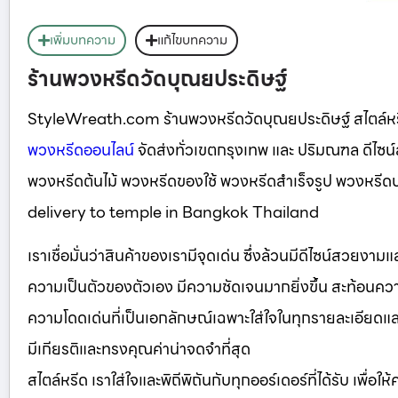
เพิ่มบทความ
แก้ไขบทความ
ร้านพวงหรีดวัดบุณยประดิษฐ์
StyleWreath.com ร้านพวงหรีดวัดบุณยประดิษฐ์ สไตล์ห
พวงหรีดออนไลน์
จัดส่งทั่วเขตกรุงเทพ และ ปริมณฑล ดีไซ
พวงหรีดต้นไม้ พวงหรีดของใช้ พวงหรีดสำเร็จรูป พวงหร
delivery to temple in Bangkok Thailand
เราเชื่อมั่นว่าสินค้าของเรามีจุดเด่น ซึ่งล้วนมีดีไซน์สวยงา
ความเป็นตัวของตัวเอง มีความชัดเจนมากยิ่งขึ้น สะท้อนความ
ความโดดเด่นที่เป็นเอกลักษณ์เฉพาะใส่ใจในทุกรายละเอียดและเลือ
มีเกียรติและทรงคุณค่าน่าจดจำที่สุด
สไตล์หรีด เราใส่ใจและพิถีพิถันกับทุกออร์เดอร์ที่ได้รับ เพื่อใ