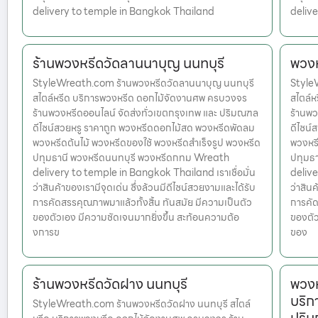
delivery to temple in Bangkok Thailand
deliv
ร้านพวงหรีดวัดลานนาบุญ นนทบุรี
พวงห
StyleWreath.com ร้านพวงหรีดวัดลานนาบุญ นนทบุรี
Style
สไตล์หรีด บริการพวงหรีด ดอกไม้จัดงานศพ ครบวงจร
สไตล์
ร้านพวงหรีดออนไลน์ จัดส่งทั่วเขตกรุงเทพ และ ปริมณฑล
ร้านพว
ดีไซน์สวยหรู ราคาถูก พวงหรีดดอกไม้สด พวงหรีดพัดลม
ดีไซน์
พวงหรีดต้นไม้ พวงหรีดของใช้ พวงหรีดสำเร็จรูป พวงหรีด
พวงหรี
ปทุมธานี พวงหรีดนนทบุรี พวงหรีดกทม Wreath
ปทุมธ
delivery to temple in Bangkok Thailand เราเชื่อมั่น
delive
ว่าสินค้าของเรามีจุดเด่น ซึ่งล้วนมีดีไซน์สวยงามและได้รับ
ว่าสินค
การคัดสรรคุณภาพมาแล้วทั้งสิ้น ทันสมัย มีความเป็นตัว
การคัด
ของตัวเอง มีความชัดเจนมากยิ่งขึ้น สะท้อนความต้อ
ของตัว
งการข
ของ
ร้านพวงหรีดวัดฝาง นนทบุรี
พวงห
บริก
StyleWreath.com ร้านพวงหรีดวัดฝาง นนทบุรี สไตล์