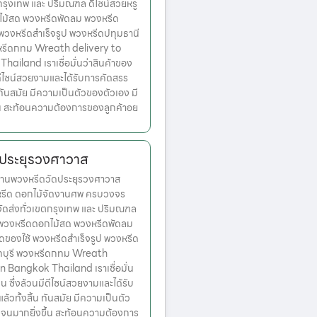
ตกรุงเทพ และ ปริมณฑล ดีไซน์สวยหรู
ไม้สด พวงหรีดพัดลม พวงหรีด
 พวงหรีดสำเร็จรูป พวงหรีดปทุมธานี
หรีดกทม Wreath delivery to
ailand เราเชื่อมั่นว่าสินค้าของ
มีดีไซน์สวยงามและได้รับการคัดสรร
ทันสมัย มีความเป็นตัวของตัวเอง มี
้น สะท้อนความต้องการของลูกค้าอย
ดประยุรวงศาวาส
านพวงหรีดวัดประยุรวงศาวาส
งหรีด ดอกไม้จัดงานศพ ครบวงจร
จัดส่งทั่วเขตกรุงเทพ และ ปริมณฑล
ก พวงหรีดดอกไม้สด พวงหรีดพัดลม
ดของใช้ พวงหรีดสำเร็จรูป พวงหรีด
ทบุรี พวงหรีดกทม Wreath
n Bangkok Thailand เราเชื่อมั่น
่น ซึ่งล้วนมีดีไซน์สวยงามและได้รับ
วทั้งสิ้น ทันสมัย มีความเป็นตัว
เจนมากยิ่งขึ้น สะท้อนความต้องการ