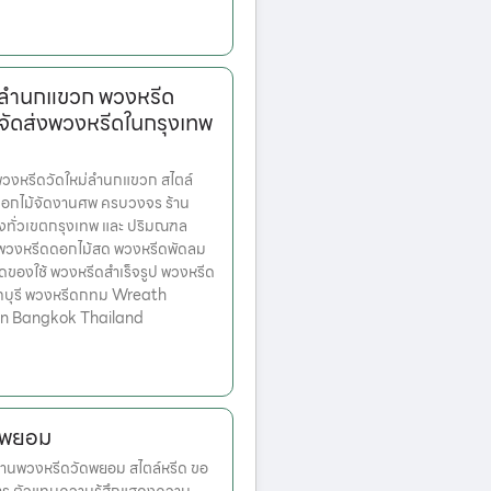
่ลำนกแขวก พวงหรีด
จัดส่งพวงหรีดในกรุงเทพ
งหรีดวัดใหม่ลำนกแขวก สไตล์
ดอกไม้จัดงานศพ ครบวงจร ร้าน
่งทั่วเขตกรุงเทพ และ ปริมณฑล
ก พวงหรีดดอกไม้สด พวงหรีดพัดลม
ดของใช้ พวงหรีดสำเร็จรูป พวงหรีด
ทบุรี พวงหรีดกทม Wreath
 in Bangkok Thailand
ดพยอม
านพวงหรีดวัดพยอม สไตล์หรีด ขอ