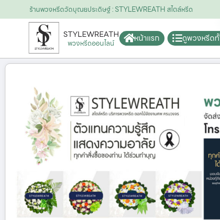
ร้านพวงหรีดวัดบุณยประดิษฐ์ : STYLEWREATH สไตล์หรีด
STYLEWREATH
หน้าแรก
ดูพวงหรีดท
พวงหรีดออนไลน์