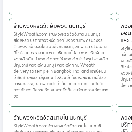
ร้านพวงหรีดวัดอัมพวัน นนทบุรี
พวงห
ออนไ
StyleWreath.com ร้านพวงหรีดวัดอัมพวัน นนทบุรี
และ
สไตล์หรีด บริการพวงหรีด ดอกไม้จัดงานศพ ครบวงจร
ร้านพวงหรีดออนไลน์ จัดส่งทั่วเขตกรุงเทพ และ ปริมณฑล
StyleW
ดีไซน์สวยหรู ราคาถูก พวงหรีดดอกไม้สด พวงหรีดพัดลม
หรีด บ
พวงหรีดต้นไม้ พวงหรีดของใช้ พวงหรีดสำเร็จรูป พวงหรีด
พวงหรี
ปทุมธานี พวงหรีดนนทบุรี พวงหรีดกทม Wreath
ดีไซน์
delivery to temple in Bangkok Thailand เราเชื่อมั่น
พวงหรี
ว่าสินค้าของเรามีจุดเด่น ซึ่งล้วนมีดีไซน์สวยงามและได้รับ
ปทุมธ
การคัดสรรคุณภาพมาแล้วทั้งสิ้น ทันสมัย มีความเป็นตัว
deliv
ของตัวเอง มีความชัดเจนมากยิ่งขึ้น สะท้อนความต้องการ
ขอ
ร้านพวงหรีดวัดสนามใน นนทบุรี
พวงห
บริก
StyleWreath.com ร้านพวงหรีดวัดสนามใน นนทบุรี
ปริ