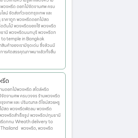
การ ตัวแทนความรู้สึกแสดงความ
การพวงหรีด ดอกไม้จัดงานศพ ครบ
ลน์ จัดส่งทั่วเขตกรุงเทพ และ
ู ราคาถูก พวงหรีดดอกไม้สด
ดต้นไม้ พวงหรีดของใช้ พวงหรีด
ุมธานี พวงหรีดนนทบุรี พวงหรีดก
 to temple in Bangkok
่าสินค้าของเรามีจุดเด่น ซึ่งล้วนมี
บการคัดสรรคุณภาพมาแล้วทั้งสิ้น
หรีด
านดอกไม้พวงหรีด สไตล์หรีด
ม้จัดงานศพ ครบวงจร ร้านพวงหรีด
ตกรุงเทพ และ ปริมณฑล ดีไซน์สวยหรู
ไม้สด พวงหรีดพัดลม พวงหรีด
 พวงหรีดสำเร็จรูป พวงหรีดปทุมธานี
หรีดกทม Wreath delivery to
Thailand พวงหรีด, พวงหรีด