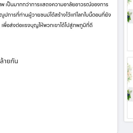
นศพ เป็นมากกว่าการแสดงความอาลัยอาวรณ์ของการ
ูปการที่ท่านผู้วายชนม์ได้สร้างไว้แก่โลกใบนี้ตอนที่ยัง
เพื่อส่งต่อแรงบุญให้พวกเขาได้ไปสู่ภพภูมิที่ดี
ล้ายกัน