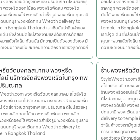
์ จัดส่งทั่วเขตกรุงเทพ และ ปริมณฑล ดีไซน์สวยหรู
ออนไลน์ จัดส่งทั่วเข
ูก พวงหรีดดอกไม้สด พวงหรีดพัดลม พวงหรีด
ราคาถูก พวงหรีดดอก
 พวงหรีดของใช้ พวงหรีดสำเร็จรูป พวงหรีดปทุมธานี
ต้นไม้ พวงหรีดของใช้
ีดนนทบุรี พวงหรีดกทม Wreath delivery to
พวงหรีดนนทบุรี พวง
 in Bangkok Thailand เราเชื่อมั่นว่าสินค้าของ
temple in Bangkok Th
ุดเด่น ซึ่งล้วนมีดีไซน์สวยงามและได้รับการคัดสรร
เรามีจุดเด่น ซึ่งล้วน
มาแล้วทั้งสิ้น ทันสมัย มีความเป็นตัวของตัวเอง มี
คุณภาพมาแล้วทั้งสิ้น 
ดเจนมากยิ่งขึ้น สะท้อนความต้องการของลูกค้าอย่
ความชัดเจนมากยิ่งขึ
หรีดวัดมงคลสมาคม พวงหรีด
ร้านพวงหรีดวั
ลน์ บริการจัดส่งพวงหรีดในกรุงเทพ
StyleWreath.com ร้
 ปริมณฑล
สไตล์หรีด บริการพว
ร้านพวงหรีดออนไลน์ 
Wreath.com พวงหรีดวัดมงคลสมาคม สไตล์หรีด
ดีไซน์สวยหรู ราคาถู
รพวงหรีด ดอกไม้จัดงานศพ ครบวงจร ร้านพวงหรีด
พวงหรีดต้นไม้ พวงหรี
์ จัดส่งทั่วเขตกรุงเทพ และ ปริมณฑล ดีไซน์สวยหรู
ปทุมธานี พวงหรีดนน
ูก พวงหรีดดอกไม้สด พวงหรีดพัดลม พวงหรีด
delivery to temple i
 พวงหรีดของใช้ พวงหรีดสำเร็จรูป พวงหรีดปทุมธานี
ว่าสินค้าของเรามีจุดเด
ีดนนทบุรี พวงหรีดกทม Wreath delivery to
การคัดสรรคุณภาพมาแล้
e in Bangkok Thailand
ของตัวเอง มีความชัด