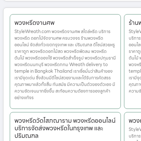
พวงหรีดงานศพ
ร้าน
StyleWreath.com พวงหรีดงานศพ สไตล์หรีด บริการ
Style
พวงหรีด ดอกไม้จัดงานศพ ครบวงจร ร้านพวงหรีด
บริกา
ออนไลน์ จัดส่งทั่วเขตกรุงเทพ และ ปริมณฑล ดีไซน์สวยหรู
ออนไลน
ราคาถูก พวงหรีดดอกไม้สด พวงหรีดพัดลม พวงหรีด
ราคาถ
ต้นไม้ พวงหรีดของใช้ พวงหรีดสำเร็จรูป พวงหรีดปทุมธานี
ต้นไม้
พวงหรีดนนทบุรี พวงหรีดกทม Wreath delivery to
พวงหร
temple in Bangkok Thailand เราเชื่อมั่นว่าสินค้าของ
temple
เรามีจุดเด่น ซึ่งล้วนมีดีไซน์สวยงามและได้รับการคัดสรร
เรามีจ
คุณภาพมาแล้วทั้งสิ้น ทันสมัย มีความเป็นตัวของตัวเอง มี
คุณภาพ
ความชัดเจนมากยิ่งขึ้น สะท้อนความต้องการของลูกค้า
ความชั
อย่างแท้จร
พวงหรีดวัดโสภณาราม พวงหรีดออนไลน์
พวง
บริการจัดส่งพวงหรีดในกรุงเทพ และ
Style
ปริมณฑล
บริกา