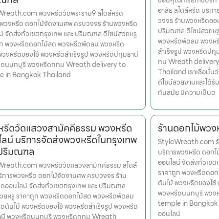
ขอบคุณที่เรียกใช้บริ
อาลัย สไตล์หรีด บริ
Wreath.com พวงหรีดวัดพระราม9 สไตล์หรีด
วงจร ร้านพวงหรีดออนไ
รพวงหรีด ดอกไม้จัดงานศพ ครบวงจร ร้านพวงหรีด
ปริมณฑล ดีไซน์สวยหร
์ จัดส่งทั่วเขตกรุงเทพ และ ปริมณฑล ดีไซน์สวยหรู
พวงหรีดพัดลม พวงหรี
ูก พวงหรีดดอกไม้สด พวงหรีดพัดลม พวงหรีด
สำเร็จรูป พวงหรีดปท
 พวงหรีดของใช้ พวงหรีดสำเร็จรูป พวงหรีดปทุมธานี
ทม Wreath delivery
ีดนนทบุรี พวงหรีดกทม Wreath delivery to
Thailand เราเชื่อมั่นว
e in Bangkok Thailand
ดีไซน์สวยงามและได้รั
ทันสมัย มีความเป็นต
รีดวัดแสวงสามัคคีธรรม พวงหรีด
ร้านดอกไม้พวง
ลน์ บริการจัดส่งพวงหรีดในกรุงเทพ
StyleWreath.com ร้
 ปริมณฑล
บริการพวงหรีด ดอกไ
ออนไลน์ จัดส่งทั่วเข
Wreath.com พวงหรีดวัดแสวงสามัคคีธรรม สไตล์
ราคาถูก พวงหรีดดอก
ริการพวงหรีด ดอกไม้จัดงานศพ ครบวงจร ร้าน
ต้นไม้ พวงหรีดของใช้
ดออนไลน์ จัดส่งทั่วเขตกรุงเทพ และ ปริมณฑล
พวงหรีดนนทบุรี พวง
สวยหรู ราคาถูก พวงหรีดดอกไม้สด พวงหรีดพัดลม
temple in Bangkok 
ดต้นไม้ พวงหรีดของใช้ พวงหรีดสำเร็จรูป พวงหรีด
ออนไลน์
านี พวงหรีดนนทบุรี พวงหรีดกทม Wreath