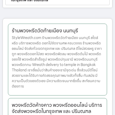
ในกรุงเทพ และ ปริมณฑล
ร้านพวงหรีดวัดท้ายเมือง นนทบุรี
StyleWreath.com ร้านพวงหรีดวัดท้ายเมือง นนทบุรี สไตล์
หรีด บริการพวงหรีด ดอกไม้จัดงานศพ ครบวงจร ร้านพวงหรีด
ออนไลน์ จัดส่งทั่วเขตกรุงเทพ และ ปริมณฑล ดีไซน์สวยหรู ราคา
ถูก พวงหรีดดอกไม้สด พวงหรีดพัดลม พวงหรีดต้นไม้ พวงหรีด
ของใช้ พวงหรีดสำเร็จรูป พวงหรีดปทุมธานี พวงหรีดนนทบุรี
พวงหรีดกทม Wreath delivery to temple in Bangkok
Thailand เราเชื่อมั่นว่าสินค้าของเรามีจุดเด่น ซึ่งล้วนมีดีไซน์
สวยงามและได้รับการคัดสรรคุณภาพมาแล้วทั้งสิ้น ทันสมัย มี
ความเป็นตัวของตัวเอง มีความชัดเจนมากยิ่งขึ้น สะท้อนความ
ต้องการ
พวงหรีดวัดค้างคาว พวงหรีดออนไลน์ บริการ
จัดส่งพวงหรีดในกรุงเทพ และ ปริมณฑล