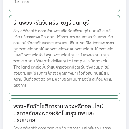
ต้องการข
ร้านพวงหรีดวัดศรีราษฎร์ นนทบุรี
StyleWreath.com ร้านพวงหรีดวัดศรีราษฎร์ นนทบุรี สไตล์
หรีด บริการพวงหรีด ดอกไม้จัดงานศพ ครบวงจร ร้านพวงหรีด
ออนไลน์ จัดส่งทั่วเขตกรุงเทพ และ ปริมณฑล ดีไซน์สวยหรู ราคา
ถูก พวงหรีดดอกไม้สด พวงหรีดพัดลม พวงหรีดต้นไม้ พวงหรีด
ของใช้ พวงหรีดสำเร็จรูป พวงหรีดปทุมธานี พวงหรีดนนทบุรี
พวงหรีดกทม Wreath delivery to temple in Bangkok
Thailand เราเชื่อมั่นว่าสินค้าของเรามีจุดเด่น ซึ่งล้วนมีดีไซน์
สวยงามและได้รับการคัดสรรคุณภาพมาแล้วทั้งสิ้น ทันสมัย มี
ความเป็นตัวของตัวเอง มีความชัดเจนมากยิ่งขึ้น สะท้อนความ
ต้องการ
พวงหรีดวัดโชติการาม พวงหรีดออนไลน์
บริการจัดส่งพวงหรีดในกรุงเทพ และ
ปริมณฑล
StyleWreath.com พวงหรีดวัดโชติการาม สไตล์หรีด บริการ