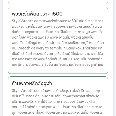
พวงหรีดพัดลมราคา500
StyleWreath.com พวงหรีดพัดลมราคา500 สไตล์หรีด บริการ
พวงหรีด ดอกไม้จัดงานศพ ครบวงจร ร้านพวงหรีดออนไลน์ จัด
ส่งทั่วเขตกรุงเทพ และ ปริมณฑล ดีไซน์สวยหรู ราคาถูก พวงหรีด
ดอกไม้สด พวงหรีดพัดลม พวงหรีดต้นไม้ พวงหรีดของใช้
พวงหรีดสำเร็จรูป พวงหรีดปทุมธานี พวงหรีดนนทบุรี พวงหรีดก
ทม Wreath delivery to temple in Bangkok Thailand เรา
เชื่อมั่นว่าสินค้าของเรามีจุดเด่น ซึ่งล้วนมีดีไซน์สวยงามและได้รับ
การคัดสรรคุณภาพมาแล้วทั้งสิ้น ทันสมัย มีความเป็นตัวของตัว
เอง มีความชัดเจนมากยิ่งขึ้น สะท้อนความต้องการของลูกค้าอย่
ร้านพวงหรีดวังจุฬา
StyleWreath.com ร้านพวงหรีดวังจุฬา สไตล์หรีด ขอขอบคุณ
ที่เรียกใช้บริการ ตัวแทนความรู้สึกแสดงความอาลัย สไตล์หรีด
บริการพวงหรีด ดอกไม้จัดงานศพ ครบวงจร ร้านพวงหรีด
ออนไลน์ จัดส่งทั่วเขตกรุงเทพ และ ปริมณฑล ดีไซน์สวยหรู ราคา
ถูก พวงหรีดดอกไม้สด พวงหรีดพัดลม พวงหรีดต้นไม้ พวงหรีด