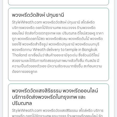
พวงหรีดวัดสิงห์ ปทุมธานี
StyleWreath.com พวงหรีดวัดสิงห์ ปทุมธานี สไตล์หรีด
บริการพวงหรีด ดอกไม้จัดงานศพ ครบวงจร ร้านพวงหรีด
ออนไลน์ จัดส่งทั่วเขตกรุงเทพ และ ปริมณฑล ดีไซน์สวยหรู ราคา
ถูก พวงหรีดดอกไม้สด พวงหรีดพัดลม พวงหรีดต้นไม้ พวงหรีด
ของใช้ พวงหรีดสำเร็จรูป พวงหรีดปทุมธานี พวงหรีดนนทบุรี
พวงหรีดกทม Wreath delivery to temple in Bangkok
Thailand เราเชื่อมั่นว่าสินค้าของเรามีจุดเด่น ซึ่งล้วนมีดีไซน์
สวยงามและได้รับการคัดสรรคุณภาพมาแล้วทั้งสิ้น ทันสมัย มี
ความเป็นตัวของตัวเอง มีความชัดเจนมากยิ่งขึ้น สะท้อนความ
ต้องการของลูกค
พวงหรีดวัดแสงสิริธรรม พวงหรีดออนไลน์
บริการจัดส่งพวงหรีดในกรุงเทพ และ
ปริมณฑล
StyleWreath.com พวงหรีดวัดแสงสิริธรรม สไตล์หรีด บริการ
พวงหรีด ดอกไม้จัดงานศพ ครบวงจร ร้านพวงหรีดออนไลน์ จัด