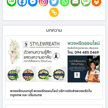
บทความ
พวงหรีดนนทบุรี พวงหรีดออนไลน์ บริการจัดส่งพวงหรีดใน
กรุงเทพ และ ปริมณฑล