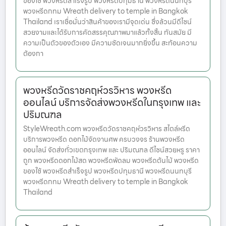
ของใช้ พวงหรีดสำเร็จรูป พวงหรีดปทุมธานี พวงหรีดนนทบุรี
พวงหรีดกทม Wreath delivery to temple in Bangkok
Thailand เราเชื่อมั่นว่าสินค้าของเรามีจุดเด่น ซึ่งล้วนมีดีไซน์
สวยงามและได้รับการคัดสรรคุณภาพมาแล้วทั้งสิ้น ทันสมัย มี
ความเป็นตัวของตัวเอง มีความชัดเจนมากยิ่งขึ้น สะท้อนความ
ต้องกา
พวงหรีดวัดราชคฤห์วรวิหาร พวงหรีด
ออนไลน์ บริการจัดส่งพวงหรีดในกรุงเทพ และ
ปริมณฑล
StyleWreath.com พวงหรีดวัดราชคฤห์วรวิหาร สไตล์หรีด
บริการพวงหรีด ดอกไม้จัดงานศพ ครบวงจร ร้านพวงหรีด
ออนไลน์ จัดส่งทั่วเขตกรุงเทพ และ ปริมณฑล ดีไซน์สวยหรู ราคา
ถูก พวงหรีดดอกไม้สด พวงหรีดพัดลม พวงหรีดต้นไม้ พวงหรีด
ของใช้ พวงหรีดสำเร็จรูป พวงหรีดปทุมธานี พวงหรีดนนทบุรี
พวงหรีดกทม Wreath delivery to temple in Bangkok
Thailand