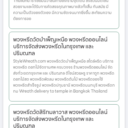
Thailand เราเชื่อมั่นว่าสินค้าของเรามีจุดเด่น ซึ่งล้วนมีดีไซน์
สวยงามและได้รับการคัดสรรคุณภาพมาแล้วทั้งสิ้น ทันสมัย มี
ความเป็นตัวของตัวเอง มีความชัดเจนมากยิ่งขึ้น สะท้อนความ
ต้องการขอ
พวงหรีดวัดบำเพ็ญเหนือ พวงหรีดออนไลน์
บริการจัดส่งพวงหรีดในกรุงเทพ และ
ปริมณฑล
StyleWreath.com พวงหรีดวัดบำเพ็ญเหนือ สไตล์หรีด บริการ
พวงหรีด ดอกไม้จัดงานศพ ครบวงจร ร้านพวงหรีดออนไลน์ จัด
ส่งทั่วเขตกรุงเทพ และ ปริมณฑล ดีไซน์สวยหรู ราคาถูก พวงหรีด
ดอกไม้สด พวงหรีดพัดลม พวงหรีดต้นไม้ พวงหรีดของใช้
พวงหรีดสำเร็จรูป พวงหรีดปทุมธานี พวงหรีดนนทบุรี พวงหรีดก
ทม Wreath delivery to temple in Bangkok Thailand
พวงหรีดวัดสิริกมลาวาส พวงหรีดออนไลน์
บริการจัดส่งพวงหรีดในกรุงเทพ และ
ปริมณฑล