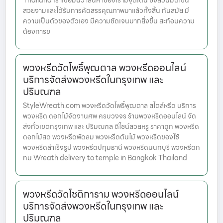
Thailand เราเชื่อมั่นว่าสินค้าของเรามีจุดเด่น ซึ่งล้วนมีดีไซน์
สวยงามและได้รับการคัดสรรคุณภาพมาแล้วทั้งสิ้น ทันสมัย มี
ความเป็นตัวของตัวเอง มีความชัดเจนมากยิ่งขึ้น สะท้อนความ
ต้องการข
พวงหรีดวัดโพธิ์พุฒตาล พวงหรีดออนไลน์
บริการจัดส่งพวงหรีดในกรุงเทพ และ
ปริมณฑล
StyleWreath.com พวงหรีดวัดโพธิ์พุฒตาล สไตล์หรีด บริการ
พวงหรีด ดอกไม้จัดงานศพ ครบวงจร ร้านพวงหรีดออนไลน์ จัด
ส่งทั่วเขตกรุงเทพ และ ปริมณฑล ดีไซน์สวยหรู ราคาถูก พวงหรีด
ดอกไม้สด พวงหรีดพัดลม พวงหรีดต้นไม้ พวงหรีดของใช้
พวงหรีดสำเร็จรูป พวงหรีดปทุมธานี พวงหรีดนนทบุรี พวงหรีดก
ทม Wreath delivery to temple in Bangkok Thailand
พวงหรีดวัดโชติการาม พวงหรีดออนไลน์
บริการจัดส่งพวงหรีดในกรุงเทพ และ
ปริมณฑล