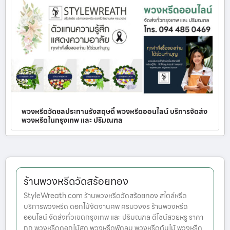
พวงหรีดวัดชลประทานรังสฤษดิ์ พวงหรีดออนไลน์ บริการจัดส่ง
พวงหรีดในกรุงเทพ และ ปริมณฑล
ร้านพวงหรีดวัดสร้อยทอง
StyleWreath.com ร้านพวงหรีดวัดสร้อยทอง สไตล์หรีด
บริการพวงหรีด ดอกไม้จัดงานศพ ครบวงจร ร้านพวงหรีด
ออนไลน์ จัดส่งทั่วเขตกรุงเทพ และ ปริมณฑล ดีไซน์สวยหรู ราคา
ถูก พวงหรีดดอกไม้สด พวงหรีดพัดลม พวงหรีดต้นไม้ พวงหรีด