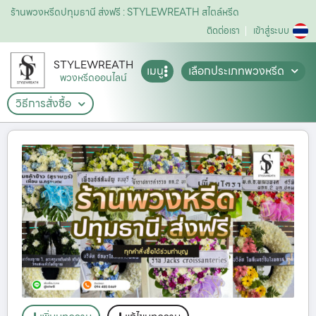
ร้านพวงหรีดปทุมธานี ส่งฟรี : STYLEWREATH สไตล์หรีด
ติดต่อเรา
เข้าสู่ระบบ
STYLEWREATH
เมนู
เลือกประเภทพวงหรีด
พวงหรีดออนไลน์
วิธีการสั่งซื้อ