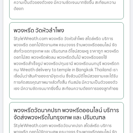
ความเป็นตัวของตัวเอง มีความชัดเจนมากยิ่งขึ้น สะท้อนความ
ต้องก
พวงหรีด วัดหัวลําโพง
StyleWreath.com พวงหรีด วัดหัวลําโพง สไตล์หรีด บริการ
พวงหรีด ดอกไม้จัดงานศพ ครบวงจร ร้านพวงหรีดออนไลน์ จัด
ส่งทั่วเขตกรุงเทพ และ ปริมณฑล ดีไซน์สวยหรู ราคาถูก พวงหรีด
ดอกไม้สด พวงหรีดพัดลม พวงหรีดต้นไม้ พวงหรีดของใช้
พวงหรีดสำเร็จรูป พวงหรีดปทุมธานี พวงหรีดนนทบุรี พวงหรีดก
ทม Wreath delivery to temple in Bangkok Thailand เรา
เชื่อมั่นว่าสินค้าของเรามีจุดเด่น ซึ่งล้วนมีดีไซน์สวยงามและได้รับ
การคัดสรรคุณภาพมาแล้วทั้งสิ้น ทันสมัย มีความเป็นตัวของตัว
เอง มีความชัดเจนมากยิ่งขึ้น สะท้อนความต้องการของลูกค้าอย
พวงหรีดวัดนาคปรก พวงหรีดออนไลน์ บริการ
จัดส่งพวงหรีดในกรุงเทพ และ ปริมณฑล
StyleWreath.com พวงหรีดวัดนาคปรก สไตล์หรีด บริการ
พวงหรีด ดอกไม้จัดงานศพ ครบวงจร ร้านพวงหรีดออนไลน์ จัด