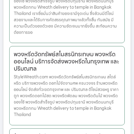
ของใช้ พวงหรีดสำเร็จรูป พวงหรีดปทุมธานี พวงหรีดนนทบุรี
พวงหรีดกทม Wreath delivery to temple in Bangkok
Thailand เราเชื่อมั่นว่าสินค้าของเรามีจุดเด่น ซึ่งล้วนมีดีไซน์
สวยงามและได้รับการคัดสรรคุณภาพมาแล้วทั้งสิ้น ทันสมัย มี
ความเป็นตัวของตัวเอง มีความชัดเจนมากยิ่งขึ้น สะท้อนความ
ต้องการขอ
พวงหรีดวัดทรัพย์สโมสรนิกรเกษม พวงหรีด
ออนไลน์ บริการจัดส่งพวงหรีดในกรุงเทพ และ
ปริมณฑล
StyleWreath.com พวงหรีดวัดทรัพย์สโมสรนิกรเกษม สไตล์
หรีด บริการพวงหรีด ดอกไม้จัดงานศพ ครบวงจร ร้านพวงหรีด
ออนไลน์ จัดส่งทั่วเขตกรุงเทพ และ ปริมณฑล ดีไซน์สวยหรู ราคา
ถูก พวงหรีดดอกไม้สด พวงหรีดพัดลม พวงหรีดต้นไม้ พวงหรีด
ของใช้ พวงหรีดสำเร็จรูป พวงหรีดปทุมธานี พวงหรีดนนทบุรี
พวงหรีดกทม Wreath delivery to temple in Bangkok
Thailand