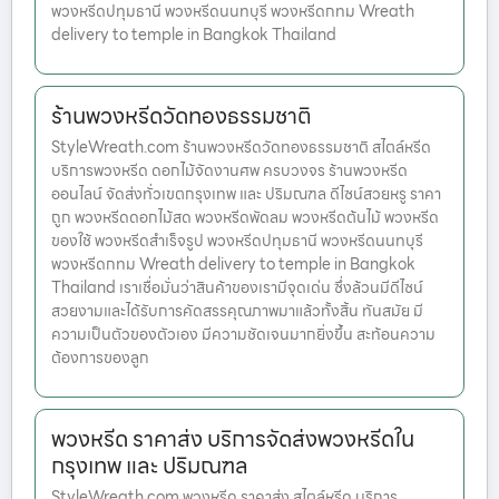
พวงหรีดปทุมธานี พวงหรีดนนทบุรี พวงหรีดกทม Wreath
delivery to temple in Bangkok Thailand
ร้านพวงหรีดวัดทองธรรมชาติ
StyleWreath.com ร้านพวงหรีดวัดทองธรรมชาติ สไตล์หรีด
บริการพวงหรีด ดอกไม้จัดงานศพ ครบวงจร ร้านพวงหรีด
ออนไลน์ จัดส่งทั่วเขตกรุงเทพ และ ปริมณฑล ดีไซน์สวยหรู ราคา
ถูก พวงหรีดดอกไม้สด พวงหรีดพัดลม พวงหรีดต้นไม้ พวงหรีด
ของใช้ พวงหรีดสำเร็จรูป พวงหรีดปทุมธานี พวงหรีดนนทบุรี
พวงหรีดกทม Wreath delivery to temple in Bangkok
Thailand เราเชื่อมั่นว่าสินค้าของเรามีจุดเด่น ซึ่งล้วนมีดีไซน์
สวยงามและได้รับการคัดสรรคุณภาพมาแล้วทั้งสิ้น ทันสมัย มี
ความเป็นตัวของตัวเอง มีความชัดเจนมากยิ่งขึ้น สะท้อนความ
ต้องการของลูก
พวงหรีด ราคาส่ง บริการจัดส่งพวงหรีดใน
กรุงเทพ และ ปริมณฑล
StyleWreath.com พวงหรีด ราคาส่ง สไตล์หรีด บริการ