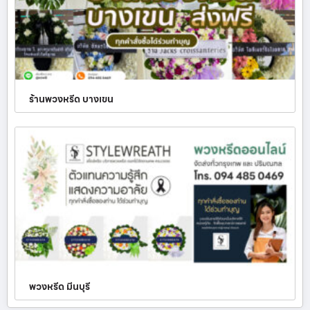
ร้านพวงหรีด บางเขน
พวงหรีด มีนบุรี