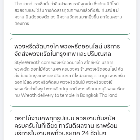
Thailand เราเชื่อมั่นว่าสินค้าของเรามีจุดเด่น ซึ่งล้วนมีดีไซน์
สวยงามและได้รับการคัดสรรคุณภาพมาแล้วทั้งสิ้น ทันสมัย มี
ความเป็นตัวของตัวเอง มีความชัดเจนมากยิ่งขึ้น สะท้อนความ
ต้องการ
พวงหรีดวัดบางโค พวงหรีดออนไลน์ บริการ
จัดส่งพวงหรีดในกรุงเทพ และ ปริมณฑล
StyleWreath.com พวงหรีดวัดบางโค สไตล์หรีด บริการ
พวงหรีด ดอกไม้จัดงานศพ ครบวงจร ร้านพวงหรีดออนไลน์ จัด
ส่งทั่วเขตกรุงเทพ และ ปริมณฑล ดีไซน์สวยหรู ราคาถูก พวงหรีด
ดอกไม้สด พวงหรีดพัดลม พวงหรีดต้นไม้ พวงหรีดของใช้
พวงหรีดสำเร็จรูป พวงหรีดปทุมธานี พวงหรีดนนทบุรี พวงหรีดก
ทม Wreath delivery to temple in Bangkok Thailand
ดอกไม้งานศพทุกรูปแบบ สวยงามทันสมัย
ครบครันในที่เดียว การันตีผลงาน เราพร้อม
บริการในงานศพทั่วประเทศ 24 ชั่วโมง