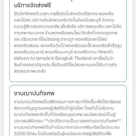
บริการจัดส่งฟรี
StyleWreath.com รายชื่อวัดในจังหวัดศรีสะเกษ พวงหรีด
ดอกไม้สด บริการจัดส่งพวงหรีดวัดในจังหวัดสระบุรี ตัวแทน
ความรู้สึกแสดงความอาลัย สไตล์หรีด บริการพวงหรีด ดอกไม้จัด
งานศพ ครบวงจร ร้านพวงหรีดออนไลน์ จัดส่งทั่วเขตกรุงเทพ
และ ปริมณฑล ดีไซน์สวยหรู ราคาถูก พวงหรีดดอกไม้สด
พวงหรีดพัดลม พวงหรีดต้นไม้ พวงหรีดของใช้ พวงหรีดสำเร็จรูป
พวงหรีดปทุมธานี พวงหรีดนนทบุรี พวงหรีดกทม Wreath
delivery to temple in Bangkok Thailand เราเชื่อมั่นว่า
สินค้าของเรามีจุดเด่น ซึ่งล้วนมีดีไซน์สวยงามและได้รับการคัด
สรรคุณภาพมาแล้ว
งานฌาปนกิจศพ
งานฌาปนกิจศพเป็นพิธีกรรมทางศาสนาที่จัดขึ้นเพื่อไว้อาลัยและ
ส่งดวงวิญญาณของผู้เสียชีวิตไปสู่ปรโลก โดยทั่วไปแล้วงาน
ฌาปนกิจศพจะจัดขึ้นที่วัดหรือเมรุเผาศพ และมีพระสงฆ์เป็นผู้
ประกอบพิธีกรรม **ประวัติความเป็นมาของงานฌาปนกิจศพ**
งานฌาปนกิจศพมีต้นกำเนิดมาจากประเทศอินเดียเมื่อประมาณ
3,000 ปีก่อน โดยในสมัยนั้นผู้คนนิยมเผาศพผู้เสียชีวิตเพื่อ