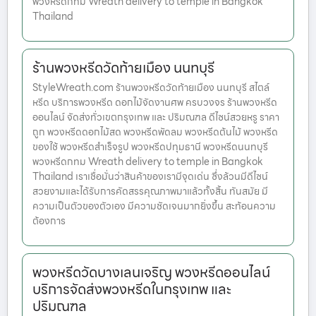
พวงหรีดกทม Wreath delivery to temple in Bangkok
Thailand
ร้านพวงหรีดวัดท้ายเมือง นนทบุรี
StyleWreath.com ร้านพวงหรีดวัดท้ายเมือง นนทบุรี สไตล์
หรีด บริการพวงหรีด ดอกไม้จัดงานศพ ครบวงจร ร้านพวงหรีด
ออนไลน์ จัดส่งทั่วเขตกรุงเทพ และ ปริมณฑล ดีไซน์สวยหรู ราคา
ถูก พวงหรีดดอกไม้สด พวงหรีดพัดลม พวงหรีดต้นไม้ พวงหรีด
ของใช้ พวงหรีดสำเร็จรูป พวงหรีดปทุมธานี พวงหรีดนนทบุรี
พวงหรีดกทม Wreath delivery to temple in Bangkok
Thailand เราเชื่อมั่นว่าสินค้าของเรามีจุดเด่น ซึ่งล้วนมีดีไซน์
สวยงามและได้รับการคัดสรรคุณภาพมาแล้วทั้งสิ้น ทันสมัย มี
ความเป็นตัวของตัวเอง มีความชัดเจนมากยิ่งขึ้น สะท้อนความ
ต้องการ
พวงหรีดวัดบางเลนเจริญ พวงหรีดออนไลน์
บริการจัดส่งพวงหรีดในกรุงเทพ และ
ปริมณฑล