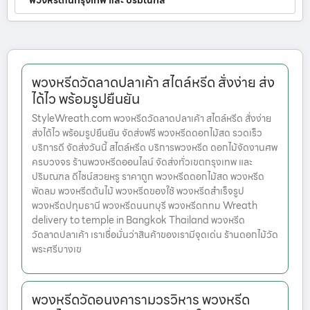
พวงหรีดในกรุงเทพ และ ปริมณฑล
พวงหรีดวัดลาดปลาเค้า สไตล์หรีด สั่งง่าย ส่ง
ได้ไว พร้อมรูปยืนยัน
StyleWreath.com พวงหรีดวัดลาดปลาเค้า สไตล์หรีด สั่งง่าย
ส่งได้ไว พร้อมรูปยืนยัน จัดส่งฟรี พวงหรีดดอกไม้สด รวดเร็ว
บริการดี จัดส่งวันนี้ สไตล์หรีด บริการพวงหรีด ดอกไม้จัดงานศพ
ครบวงจร ร้านพวงหรีดออนไลน์ จัดส่งทั่วเขตกรุงเทพ และ
ปริมณฑล ดีไซน์สวยหรู ราคาถูก พวงหรีดดอกไม้สด พวงหรีด
พัดลม พวงหรีดต้นไม้ พวงหรีดของใช้ พวงหรีดสำเร็จรูป
พวงหรีดปทุมธานี พวงหรีดนนทบุรี พวงหรีดกทม Wreath
delivery to temple in Bangkok Thailand พวงหรีด
วัดลาดปลาเค้า เราเชื่อมั่นว่าสินค้าของเรามีจุดเด่น ร้านดอกไม้วัด
พระศรีบางเข
พวงหรีดวัดอนงคารามวรวิหาร พวงหรีด