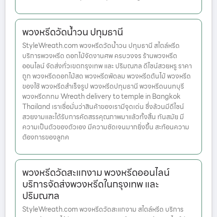
พวงหรีดวัดน้ำวน ปทุมธานี
StyleWreath.com พวงหรีดวัดน้ำวน ปทุมธานี สไตล์หรีด
บริการพวงหรีด ดอกไม้จัดงานศพ ครบวงจร ร้านพวงหรีด
ออนไลน์ จัดส่งทั่วเขตกรุงเทพ และ ปริมณฑล ดีไซน์สวยหรู ราคา
ถูก พวงหรีดดอกไม้สด พวงหรีดพัดลม พวงหรีดต้นไม้ พวงหรีด
ของใช้ พวงหรีดสำเร็จรูป พวงหรีดปทุมธานี พวงหรีดนนทบุรี
พวงหรีดกทม Wreath delivery to temple in Bangkok
Thailand เราเชื่อมั่นว่าสินค้าของเรามีจุดเด่น ซึ่งล้วนมีดีไซน์
สวยงามและได้รับการคัดสรรคุณภาพมาแล้วทั้งสิ้น ทันสมัย มี
ความเป็นตัวของตัวเอง มีความชัดเจนมากยิ่งขึ้น สะท้อนความ
ต้องการของลูกค
พวงหรีดวัดสะแกงาม พวงหรีดออนไลน์
บริการจัดส่งพวงหรีดในกรุงเทพ และ
ปริมณฑล
StyleWreath.com พวงหรีดวัดสะแกงาม สไตล์หรีด บริการ