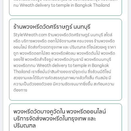
ทม Wreath delivery to temple in Bangkok Thailand
ร้านพวงหรีดวัดศรีราษฎร์ นนทบุรี
StyleWreath.com ร้านพวงหรีดวัดศรีราษฎร์ นนทบุรี สไตล์
หรีด บริการพวงหรีด ดอกไม้จัดงานศพ ครบวงจร ร้านพวงหรีด
ออนไลน์ จัดส่งทั่วเขตกรุงเทพ และ ปริมณฑล ดีไซน์สวยหรู ราคา
ถูก พวงหรีดดอกไม้สด พวงหรีดพัดลม พวงหรีดต้นไม้ พวงหรีด
ของใช้ พวงหรีดสำเร็จรูป พวงหรีดปทุมธานี พวงหรีดนนทบุรี
พวงหรีดกทม Wreath delivery to temple in Bangkok
Thailand เราเชื่อมั่นว่าสินค้าของเรามีจุดเด่น ซึ่งล้วนมีดีไซน์
สวยงามและได้รับการคัดสรรคุณภาพมาแล้วทั้งสิ้น ทันสมัย มี
ความเป็นตัวของตัวเอง มีความชัดเจนมากยิ่งขึ้น สะท้อนความ
ต้องการ
พวงหรีดวัดบางคูวัดใน พวงหรีดออนไลน์
บริการจัดส่งพวงหรีดในกรุงเทพ และ
ปริมณฑล