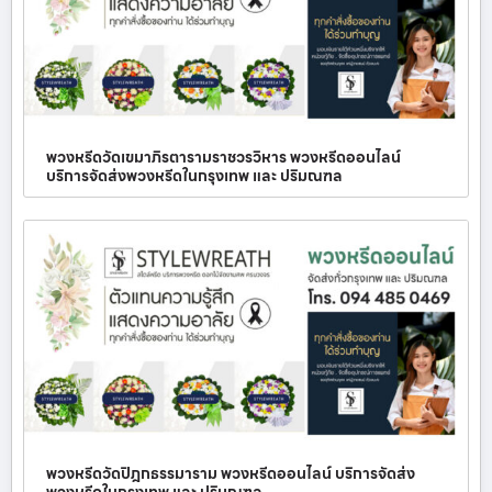
พวงหรีดวัดเขมาภิรตารามราชวรวิหาร พวงหรีดออนไลน์
บริการจัดส่งพวงหรีดในกรุงเทพ และ ปริมณฑล
พวงหรีดวัดปิฎกธรรมาราม พวงหรีดออนไลน์ บริการจัดส่ง