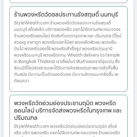
ร้านพวงหรีดวัดชลประทานรังสฤษดิ์ นนทบุรี
StyleWreath.com ร้านพวงหรีดวัดชลประทานรังสฤษดิ์
นนทบุรี สไตล์หรีด บริการพวงหรีด ดอกไม้จัดงานศพ ครบวงจร
ร้านพวงหรีดออนไลน์ จัดส่งทั่วเขตกรุงเทพ และ ปริมณฑล ดีไซน์
สวยหรู ราคาถูก พวงหรีดดอกไม้สด พวงหรีดพัดลม พวงหรีด
ต้นไม้ พวงหรีดของใช้ พวงหรีดสำเร็จรูป พวงหรีดปทุมธานี
พวงหรีดนนทบุรี พวงหรีดกทม Wreath delivery to temple
in Bangkok Thailand เราเชื่อมั่นว่าสินค้าของเรามีจุดเด่น ซึ่ง
ล้วนมีดีไซน์สวยงามและได้รับการคัดสรรคุณภาพมาแล้วทั้งสิ้น
ทันสมัย มีความเป็นตัวของตัวเอง มีความชัดเจนมากยิ่งขึ้น สะ
ท้อนควา
พวงหรีดวัดอ่วมอ่องประชานฤมิต พวงหรีด
ออนไลน์ บริการจัดส่งพวงหรีดในกรุงเทพ และ
ปริมณฑล
StyleWreath.com พวงหรีดวัดอ่วมอ่องประชานฤมิต สไตล์
หรีด บริการพวงหรีด ดอกไม้จัดงานศพ ครบวงจร ร้านพวงหรีด